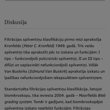
Diskusija
Filtrācijas spilventiņu klasifikāciju pirmo reizi aprakstīja
Kronfelds (
Peter C. Kronfeld
) 1949. gadā. Trīs veidu
spilventiņi tika aprakstīti pēc to izskata un funkcijām: I
tips – funkcionējoši policistiski spilventiņi, II un III tips –
difūzi un saplacināti nefunkcionējoši spilventiņi. Vēlāk
Van Buskirks (
Edmund Van Buskirk
) aprakstīja izskatu un
īpašības nefunkcionējošiem iekapsulētiem spilventiņiem.
Standartizēta filtrācijas spilventiņu klasifikācija, lietojot
biomikroskopu, tika ieviesta 2004. gadā –
Moorfields Bleb
grading system
. Tomēr ir gadījumi, kad biomikroskopējot
spilventiņa izskats neatbilst funkcijām. Filtrācijas