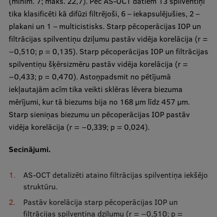
(minim. 7; maks. 22,7). Pēc AS-OCT datiem 13 spilventiņi
tika klasificēti kā difūzi filtrējoši, 6 – iekapsulējušies, 2 –
Ģerbonis
plakani un 1 – multicistisks. Starp pēcoperācijas IOP un
Projekti
filtrācijas spilventiņu dziļumu pastāv vidēja korelācija (r =
−0,510; p = 0,135). Starp pēcoperācijas IOP un filtrācijas
Reitingi
spilventiņu šķērsizmēru pastāv vidēja korelācija (r =
Virtuālā tūre
−0,433; p = 0,470). Astoņpadsmit no pētījumā
iekļautajām acīm tika veikti sklēras lēvera biezuma
Ilgtspējīga attīstība
mērījumi, kur tā biezums bija no 168 μm līdz 457 μm.
Studiju un vides pieejamība
Starp sieniņas biezumu un pēcoperācijas IOP pastāv
vidēja korelācija (r = −0,339; p = 0,024).
Dati par 2025. gadu
Suvenīri un grāmatas
Secinājumi.
AS-OCT detalizēti ataino filtrācijas spilventiņa iekšējo
Mūžizglītība
struktūru.
Pastāv korelācija starp pēcoperācijas IOP un
filtrācijas spilventiņa dziļumu (r = −0,510; p =