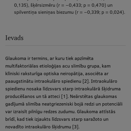
0,135), šķērsizmēru (r = −0,433; p = 0,470) un
Ētikas un līdztiesības mācības
spilventiņa sieniņas biezumu (r = −0,339; p = 0,024).
Atvērtā universitāte
Sagatavošanas kursi
Ievads
Profesionālās pilnveides kursi
ESF kvalifikācijas celšanas kursi
Glaukoma ir termins, ar kuru tiek apzīmēta
Pedagoģiskās izaugsmes centrs
multifaktoriālas etioloģijas acu slimību grupa, kam
klīniski raksturīga optiska neiropātija, asociēta ar
Kvalifikācijas atbilstības pārbaude
paaugstinātu intraokulāro spiedienu [2]. Intraokulāro
spiedienu nosaka līdzsvars starp intraokulārā šķidruma
producēšanos un tā atteci [1]. Neārstētas glaukomas
Pētniecība
gadījumā slimība neatgriezeniski bojā redzi un potenciāli
var izraisīt pilnīgu redzes zudumu. Glaukoma attīstās
brīdī, kad tiek izjaukts līdzsvars starp saražoto un
Zinātniskie institūti un laboratorijas
novadīto intraokulāro šķidrumu [3].