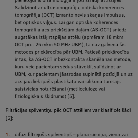
pielietojums oftalmoloģijā ir ļoti strauji attīstījies.
Salīdzinot ar ultrasonogrāfiju, optiskā koherences
tomogrāfija (OCT) izmanto nevis skaņas impulsus,
bet optiskos viļņus. Lai gan optiskā koherences
tomogrāfija acs priekšējām daļām (AS-OCT) sniedz
augstākas izšķirtspējas attēlu (apmēram 18 mkm
OCT pret 25 mkm 50 MHz UBM), tā nav galvenā šīs
metodes priekšrocība pār UBM. Patiesā priekšrocība
ir tas, ka AS-OCT ir bezkontakta skanēšanas metode,
kuru veic pacientam sēdus stāvoklī, salīdzinot ar
UBM, kur pacientam jāatrodas supinētā pozīcijā un uz
acs jāuzliek īpašs plastikāta vai silikona turētājs
saistvielas noturēšanai (metilceluloze vai
fizioloģiskais šķidrums) [5].
Filtrācijas spilventiņu pēc OCT attēliem var klasificēt šādi
[6]:
difūzi filtrējošs spilventiņš – plāna sieniņa, viena vai