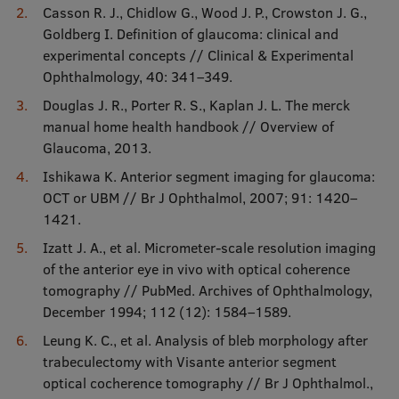
Casson R. J., Chidlow G., Wood J. P., Crowston J. G.,
Goldberg I. Definition of glaucoma: clinical and
experimental concepts // Clinical & Experimental
Ophthalmology, 40: 341–349.
Douglas J. R., Porter R. S., Kaplan J. L. The merck
manual home health handbook // Overview of
Glaucoma, 2013.
Ishikawa K. Anterior segment imaging for glaucoma:
OCT or UBM // Br J Ophthalmol, 2007; 91: 1420–
1421.
Izatt J. A., et al. Micrometer-scale resolution imaging
of the anterior eye in vivo with optical coherence
tomography // PubMed. Archives of Ophthalmology,
December 1994; 112 (12): 1584–1589.
Leung K. C., et al. Analysis of bleb morphology after
trabeculectomy with Visante anterior segment
optical cocherence tomography // Br J Ophthalmol.,