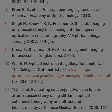
2007; 91: 340–344.
Prum B. E., et al. Primary open-angle glaucoma //
American Academy of Ophthalmology, 2010.
Singh M., Chew T. K. P., Friedman D. S., et al. Imaging
of trabeculectomy blebs using anterior segment
optical coherence tomography // Ophthalmology,
January 2007, 114 (1).
Ursea R., Silverman R. H. Anterior segment imaging
for assessment of glaucoma, 2010.
Wolffe M. Optical instruments gallery. Tonometers.
The College of Optometrists //
www.college-
optometrists.org/en/college/museyeum/online_exhibit
(sk. 03.01.2014.).
Yi Z., et al. Evaluating subconjunctival bleb function
after trabeculectomy using slit-lamp optical
coherence tomography and ultrasound
biomicroscopy // Chinese Medical Journal, 2008; 121