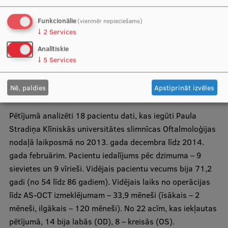
koeficientu (r), statistiskās ticamības vērtību (p), kura
par statistiski ticamu tiek uzskatīta, ja ir mazāka par
Funkcionālie
(vienmēr nepieciešams)
↓
2
Services
0,05).
Analītiskie
↓
5
Services
Rezultāti
Nē, paldies
Apstiprināt izvēles
Pētījumā analizēti 18 pacientu dati, kas iegūti Paula
Stradiņa Klīniskās universitātes slimnīcas Oftalmoloģijas
nodaļā laikposmā no 2013. gada decembra līdz 2014.
gada februārim. Pacientu iedalījums pēc dzimuma – 9
sievietes un 9 vīrieši. Vidējais pacientu vecums bija 71,2
gadi (no 54 līdz 86 gadiem). Vidējais laiks no operācijas
līdz AS-OCT izmeklējumam – 33,9 mēneši (īsākais – 2
mēneši, ilgākais – 120 mēneši). No 22 acīm, kas iekļautas
pētījumā, 14 bija labās (OD), 8 – kreisās (OS).