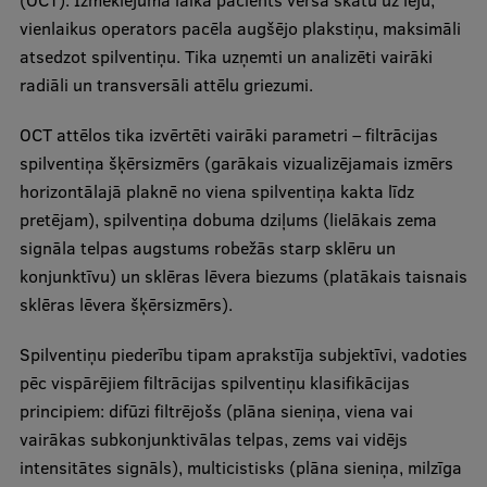
(OCT). Izmeklējuma laikā pacients vērsa skatu uz leju,
vienlaikus operators pacēla augšējo plakstiņu, maksimāli
atsedzot spilventiņu. Tika uzņemti un analizēti vairāki
radiāli un transversāli attēlu griezumi.
OCT attēlos tika izvērtēti vairāki parametri – filtrācijas
spilventiņa šķērsizmērs (garākais vizualizējamais izmērs
horizontālajā plaknē no viena spilventiņa kakta līdz
pretējam), spilventiņa dobuma dziļums (lielākais zema
signāla telpas augstums robežās starp sklēru un
konjunktīvu) un sklēras lēvera biezums (platākais taisnais
sklēras lēvera šķērsizmērs).
Spilventiņu piederību tipam aprakstīja subjektīvi, vadoties
pēc vispārējiem filtrācijas spilventiņu klasifikācijas
principiem: difūzi filtrējošs (plāna sieniņa, viena vai
vairākas subkonjunktivālas telpas, zems vai vidējs
intensitātes signāls), multicistisks (plāna sieniņa, milzīga