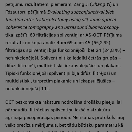
pētījumu rezultātiem, piemēram, Zang Jī (
Zhang Yi
) un
līdzautoru pētījumā
Evaluating subconjunctival bleb
function after trabeculectomy using slit-lamp optical
coherence tomography and ultrasound biomicroscopy
tika izpētīti 69 filtrācijas spilventiņi ar AS-OCT. Pētījuma
rezultāti: no kopā analizētām 69 acīm 45 (65,2 %)
filtrācijas spilventiņi bija funkcionējoši, bet 24 (34,8 %) –
nefunkcionējoši. Spilventiņi tika iedalīti četrās grupās –
difūzi filtrējoši, multicistiski, iekapsulējušies un plakani.
Tipiski funkcionējoši spilventiņi bija difūzi filtrējoši un
multicistiski, turpretim plakanie un iekapsulējušies –
nefunkcionējoši [11].
OCT bezkontakta raksturs nodrošina drošāku pieeju, lai
pārbaudītu filtrācijas spilventiņu iekšējo struktūru
agrīnajā pēcoperācijas periodā. Mērīšanas protokols ļauj
veikt precīzus mērījumus, bet tādu būtisku parametru kā