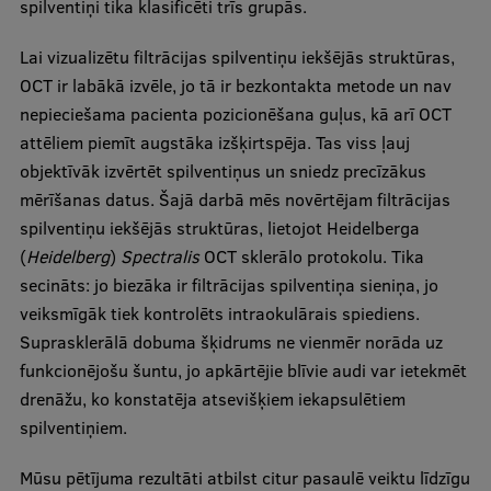
spilventiņi tika klasificēti trīs grupās.
Lai vizualizētu filtrācijas spilventiņu iekšējās struktūras,
OCT ir labākā izvēle, jo tā ir bezkontakta metode un nav
nepieciešama pacienta pozicionēšana guļus, kā arī OCT
attēliem piemīt augstāka izšķirtspēja. Tas viss ļauj
objektīvāk izvērtēt spilventiņus un sniedz precīzākus
mērīšanas datus. Šajā darbā mēs novērtējam filtrācijas
spilventiņu iekšējās struktūras, lietojot Heidelberga
(
Heidelberg
)
Spectralis
OCT sklerālo protokolu. Tika
secināts: jo biezāka ir filtrācijas spilventiņa sieniņa, jo
veiksmīgāk tiek kontrolēts intraokulārais spiediens.
Suprasklerālā dobuma šķidrums ne vienmēr norāda uz
funkcionējošu šuntu, jo apkārtējie blīvie audi var ietekmēt
drenāžu, ko konstatēja atsevišķiem iekapsulētiem
spilventiņiem.
Mūsu pētījuma rezultāti atbilst citur pasaulē veiktu līdzīgu