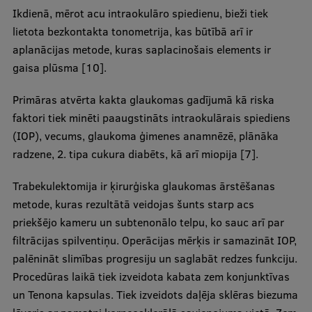
Ikdienā, mērot acu intraokulāro spiedienu, bieži tiek
Starptautiskā sadarbība
lietota bezkontakta tonometrija, kas būtībā arī ir
aplanācijas metode, kuras saplacinošais elements ir
gaisa plūsma [10].
Mobilitātes programmas
Primāras atvērta kakta glaukomas gadījumā kā riska
Starptautiskie projekti
faktori tiek minēti paaugstināts intraokulārais spiediens
Starptautiskie sadarbības partneri
(IOP), vecums, glaukoma ģimenes anamnēzē, plānāka
radzene, 2. tipa cukura diabēts, kā arī miopija [7].
EURAXESS RSU kontaktpunkts
Trabekulektomija ir ķirurģiska glaukomas ārstēšanas
EATRIS koordinators Latvijā
metode, kuras rezultātā veidojas šunts starp acs
priekšējo kameru un subtenonālo telpu, ko sauc arī par
filtrācijas spilventiņu. Operācijas mērķis ir samazināt IOP,
palēnināt slimības progresiju un saglabāt redzes funkciju.
Procedūras laikā tiek izveidota kabata zem konjunktīvas
un Tenona kapsulas. Tiek izveidots daļēja sklēras biezuma