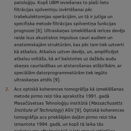
patoloģiju. Kopš UBM ieviešanas to plaši lieto
filtrācijas spilventiņu izvērtēšanai pēc
trabekulektomijas operācijām, un tā ir jutīga un
specifiska metode filtrācijas spilventiņa funkcijas
prognozei [6]. Ultraskaņas izmeklēšanā ierīces devējs
raida īsus akustiskos impulsus cauri audiem un
anatomiskajām struktūrām, kas pēc tam tiek uztverti
kā atbalsis. Atbalsis uztver devējs, un, amplificējot
atbalsu voltāžu, kā arī balstoties uz dažādu audu
skaņas caurlaidības un atstarošanas atšķirībām, ar
speciālām datorprogrammatūrām tiek iegūts
ultraskaņas attēls [9].
Acs optiskā koherences tomogrāfija kā izmeklēšanas
metode pirmo reizi tika aprakstīta 1991. gadā
Masačūsetsas Tehnoloģiju institūtā (
Massachusetts
Institute of Technology
) ASV [9]. Optiskā koherences
tomogrāfija acs priekšējām daļām pirmo reizi tika
izmantota 1994. gadā, un kopš tā laika tās