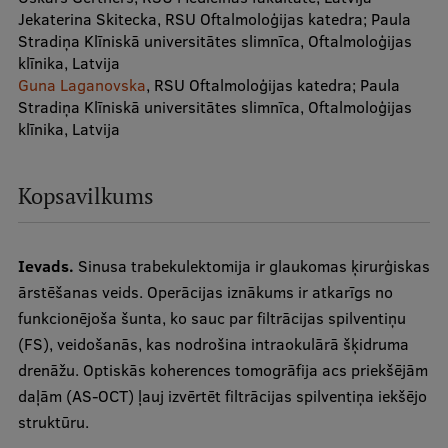
Jekaterina Skitecka, RSU Oftalmoloģijas katedra; Paula
Stradiņa Klīniskā universitātes slimnīca, Oftalmoloģijas
Studiju iespējas
klīnika, Latvija
Mobile
Guna Laganovska
, RSU Oftalmoloģijas katedra; Paula
galvenā
Stradiņa Klīniskā universitātes slimnīca, Oftalmoloģijas
izvēlne
klīnika, Latvija
Pamatstudiju programmas
Maģistra studiju programmas
Kopsavilkums
Doktorantūra
Rezidentūra
Ievads.
Sinusa trabekulektomija ir glaukomas ķirurģiskas
Uzņemšana
ārstēšanas veids. Operācijas iznākums ir atkarīgs no
funkcionējoša šunta, ko sauc par filtrācijas spilventiņu
Praktiska informācija
(FS), veidošanās, kas nodrošina intraokulārā šķidruma
drenāžu. Optiskās koherences tomogrāfija acs priekšējām
daļām (AS-OCT) ļauj izvērtēt filtrācijas spilventiņa iekšējo
Par RSU
struktūru.