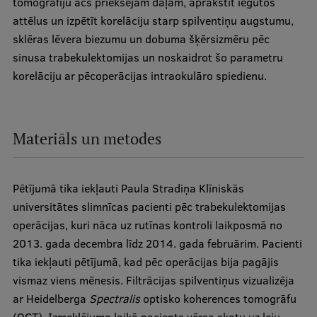
tomogrāfiju acs priekšējām daļām, aprakstīt iegūtos
attēlus un izpētīt korelāciju starp spilventiņu augstumu,
sklēras lēvera biezumu un dobuma šķērsizmēru pēc
sinusa trabekulektomijas un noskaidrot šo parametru
korelāciju ar pēcoperācijas intraokulāro spiedienu.
Materiāls un metodes
Pētījumā tika iekļauti Paula Stradiņa Klīniskās
universitātes slimnīcas pacienti pēc trabekulektomijas
operācijas, kuri nāca uz rutīnas kontroli laikposmā no
2013. gada decembra līdz 2014. gada februārim. Pacienti
tika iekļauti pētījumā, kad pēc operācijas bija pagājis
vismaz viens mēnesis. Filtrācijas spilventiņus vizualizēja
ar Heidelberga
Spectralis
optisko koherences tomogrāfu