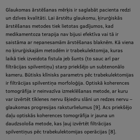
Pētniecības datu pārvaldība
Glaukomas ārstēšanas mērķis ir saglabāt pacienta redzi
RSU zinātnes portāls
un dzīves kvalitāti. Lai ārstētu glaukomu, ķirurģiskās
ārstēšanas metodes tiek lietotas gadījumos, kad
Zinātnes ietekme
medikamentoza terapija nav bijusi efektīva vai tā ir
Pētniecības platformas
saistāma ar nepanesamām ārstēšanas blaknēm. Kā viena
no ķirurģiskajām metodēm ir trabekulektomija, kuras
Doktorantūras skola
laikā tiek izveidota fistula jeb šunts (to sauc arī par
Pētniecības pakalpojumi
filtrācijas spilventiņu) starp priekšējo un subtenonālo
kameru. Būtisks klīnisks parametrs pēc trabekulektomijas
Pētniecības projekti
ir filtrācijas spilventiņa morfoloģija. Optiskā koherences
Zinātnieku brokastis
tomogrāfija ir neinvazīva izmeklēšanas metode, ar kuru
var izvērtēt tīklenes nervu šķiedru slāni un redzes nervu –
Vertikāli integrētie projekti
glaukomas progresijas raksturlielumus [9]. Acs priekšējo
Zinātniskās konferences
daļu optiskās koherences tomogrāfija ir jauna un
daudzsološa metode, kas ļauj izvērtēt filtrācijas
Inovāciju centrs
spilventiņus pēc trabekulektomijas operācijas [8].