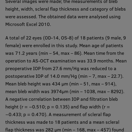
Several images were made; the measurements of bleb
height, width, scleral flap thickness and category of blebs
were assessed. The obtained data were analysed using
Microsoft Excel 2010.
A total of 22 eyes (OD-14, OS-8) of 18 patients (9 male, 9
female) were enrolled in this study. Mean age of patients
was 71.2 years (min – 54, max – 86). Mean time from the
operation to AS-OCT examination was 33.9 months. Mean
preoperative IOP from 27.6 mm/Hg was reduced to a
postoperative IOP of 14.0 mm/Hg (min – 7, max – 22.7).
Mean bleb height was 434 μm (min – 51, max – 914),
mean bleb width was 3974μm (min – 1038, max – 8292).
A negative correlation between IOP and filtration bleb
height (r = −0.510; p = 0.135) and flap width (r =
−0.433; p = 0.470). A measurement of scleral flap
thickness was made to 18 patients and a mean scleral
flap thickness was 282 μm (min – 168, max – 457) found