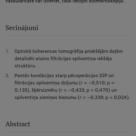
vaskularitāte var izvērtēt, tikai lietojot biomikroskopiju.
Secinājumi
Optiskā koherences tomogrāfija priekšējām daļām
detalizēti ataino filtrācijas spilventiņa iekšējo
struktūru.
Pastāv korelācijas starp pēcoperācijas IOP un
filtrācijas spilventiņa dziļumu (r = −0,510; p =
0,135), šķērsizmēru (r = −0,433; p = 0,470) un
spilventiņa sieniņas biezumu (r = −0,339; p = 0,024).
Abstract