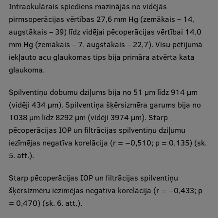
Intraokulārais spiediens mazinājās no vidējās
pirmsoperācijas vērtības 27,6 mm Hg (zemākais – 14,
augstākais – 39) līdz vidējai pēcoperācijas vērtībai 14,0
mm Hg (zemākais – 7, augstākais – 22,7). Visu pētījumā
iekļauto acu glaukomas tips bija primāra atvērta kata
glaukoma.
Spilventiņu dobumu dziļums bija no 51 μm līdz 914 μm
(vidēji 434 μm). Spilventiņa šķērsizmēra garums bija no
1038 μm līdz 8292 μm (vidēji 3974 μm). Starp
pēcoperācijas IOP un filtrācijas spilventiņu dziļumu
iezīmējas negatīva korelācija (r = −0,510; p = 0,135) (sk.
5. att.).
Starp pēcoperācijas IOP un filtrācijas spilventiņu
šķērsizmēru iezīmējas negatīva korelācija (r = −0,433; p
= 0,470) (sk. 6. att.).