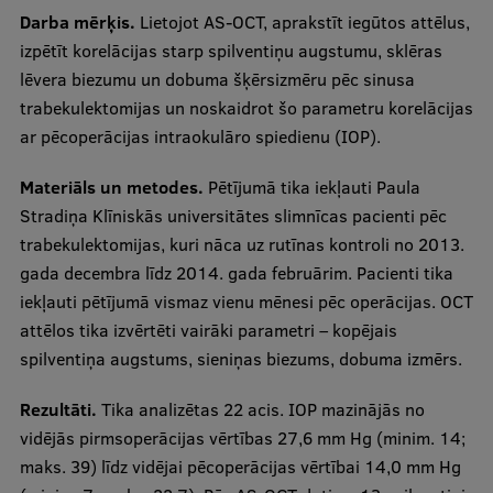
Darba mērķis.
Lietojot AS-OCT, aprakstīt iegūtos attēlus,
izpētīt korelācijas starp spilventiņu augstumu, sklēras
Studentu dzīve
lēvera biezumu un dobuma šķērsizmēru pēc sinusa
Studiju norises vietas
trabekulektomijas un noskaidrot šo parametru korelācijas
ar pēcoperācijas intraokulāro spiedienu (IOP).
Fakultātes
Mūsu cilvēki
Materiāls un metodes.
Pētījumā tika iekļauti Paula
Stradiņa Klīniskās universitātes slimnīcas pacienti pēc
Stratēģija
trabekulektomijas, kuri nāca uz rutīnas kontroli no 2013.
Struktūra
gada decembra līdz 2014. gada februārim. Pacienti tika
iekļauti pētījumā vismaz vienu mēnesi pēc operācijas. OCT
Vēsture un tradīcijas
attēlos tika izvērtēti vairāki parametri – kopējais
Identitāte
spilventiņa augstums, sieniņas biezums, dobuma izmērs.
RSU fonds
Rezultāti.
Tika analizētas 22 acis. IOP mazinājās no
vidējās pirmsoperācijas vērtības 27,6 mm Hg (minim. 14;
Aula
maks. 39) līdz vidējai pēcoperācijas vērtībai 14,0 mm Hg
Muzeji un ekspozīcijas