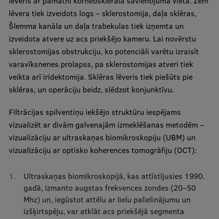
lēveris ar pamatni korneosklerālā savienojuma vietā. Zem
lēvera tiek izveidots logs – sklerostomija, daļa sklēras,
Šlemma kanāla un daļa trabekulas tiek izņemta un
izveidota atvere uz acs priekšējo kameru. Lai novērstu
sklerostomijas obstrukciju, ko potenciāli varētu izraisīt
varavīksnenes prolapss, pa sklerostomijas atveri tiek
veikta arī iridektomija. Sklēras lēveris tiek piešūts pie
sklēras, un operāciju beidz, slēdzot konjunktīvu.
Filtrācijas spilventiņu iekšējo struktūru iespējams
vizualizēt ar divām galvenajām izmeklēšanas metodēm –
vizualizāciju ar ultraskaņas biomikroskopiju (UBM) un
vizualizāciju ar optisko koherences tomogrāfiju (OCT):
Ultraskaņas biomikroskopijā, kas attīstījusies 1990.
gadā, izmanto augstas frekvences zondes (20–50
Mhz) un, iegūstot attēlu ar lielu palielinājumu un
izšķirtspēju, var atklāt acs priekšējā segmenta