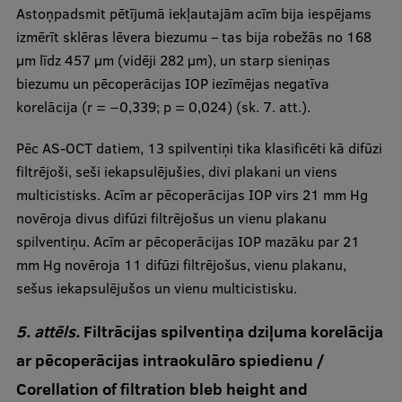
Astoņpadsmit pētījumā iekļautajām acīm bija iespējams
izmērīt sklēras lēvera biezumu – tas bija robežās no 168
μm līdz 457 μm (vidēji 282 μm), un starp sieniņas
biezumu un pēcoperācijas IOP iezīmējas negatīva
korelācija (r = −0,339; p = 0,024) (sk. 7. att.).
Pēc AS-OCT datiem, 13 spilventiņi tika klasificēti kā difūzi
filtrējoši, seši iekapsulējušies, divi plakani un viens
multicistisks. Acīm ar pēcoperācijas IOP virs 21 mm Hg
novēroja divus difūzi filtrējošus un vienu plakanu
spilventiņu. Acīm ar pēcoperācijas IOP mazāku par 21
mm Hg novēroja 11 difūzi filtrējošus, vienu plakanu,
sešus iekapsulējušos un vienu multicistisku.
5. attēls.
Filtrācijas spilventiņa dziļuma korelācija
ar pēcoperācijas intraokulāro spiedienu /
Corellation of filtration bleb height and