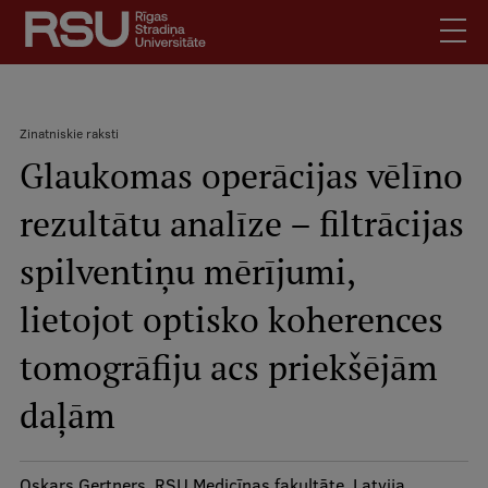
Pārlekt
uz
galveno
saturu
English
.
Zinatniskie raksti
Latviski
Glaukomas operācijas vēlīno
Meklēt
Atpakaļceļš
Skolēniem
rezultātu analīze – filtrācijas
Studentiem
Mobile
augšējā
spilventiņu mērījumi,
Absolventiem
izvēlne
Darbiniekiem
lietojot optisko koherences
Darba devējiem
tomogrāfiju acs priekšējām
Bibliotēka
daļām
Kontakti
Vakances
Oskars Gertners, RSU Medicīnas fakultāte, Latvija