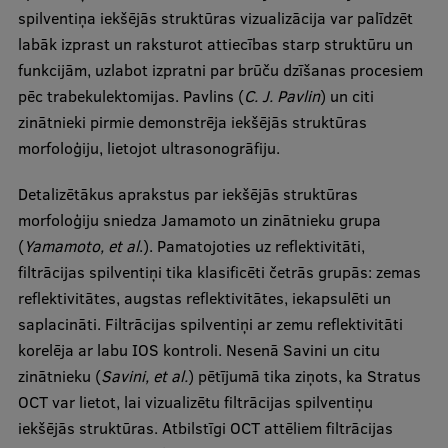
spilventiņa iekšējās struktūras vizualizācija var palīdzēt
labāk izprast un raksturot attiecības starp struktūru un
funkcijām, uzlabot izpratni par brūču dzīšanas procesiem
pēc trabekulektomijas. Pavlins (
C. J. Pavlin
) un citi
zinātnieki pirmie demonstrēja iekšējās struktūras
morfoloģiju, lietojot ultrasonogrāfiju.
Detalizētākus aprakstus par iekšējās struktūras
morfoloģiju sniedza Jamamoto un zinātnieku grupa
(
Yamamoto, et al
.). Pamatojoties uz reflektivitāti,
filtrācijas spilventiņi tika klasificēti četrās grupās: zemas
reflektivitātes, augstas reflektivitātes, iekapsulēti un
saplacināti. Filtrācijas spilventiņi ar zemu reflektivitāti
korelēja ar labu IOS kontroli. Nesenā Savini un citu
zinātnieku (
Savini, et al.
) pētījumā tika ziņots, ka Stratus
OCT var lietot, lai vizualizētu filtrācijas spilventiņu
iekšējās struktūras. Atbilstīgi OCT attēliem filtrācijas