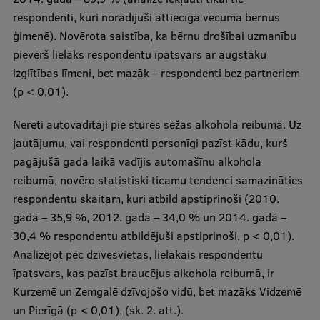
respondenti, kuri norādījuši attiecīgā vecuma bērnus
ģimenē). Novērota saistība, ka bērnu drošībai uzmanību
pievērš lielāks respondentu īpatsvars ar augstāku
izglītības līmeni, bet mazāk – respondenti bez partneriem
(p < 0,01).
Nereti autovadītāji pie stūres sēžas alkohola reibumā. Uz
jautājumu, vai respondenti personīgi pazīst kādu, kurš
pagājušā gada laikā vadījis automašīnu alkohola
reibumā, novēro statistiski ticamu tendenci samazināties
respondentu skaitam, kuri atbild apstiprinoši (2010.
gadā – 35,9 %, 2012. gadā – 34,0 % un 2014. gadā –
30,4 % respondentu atbildējuši apstiprinoši, p < 0,01).
Analizējot pēc dzīvesvietas, lielākais respondentu
īpatsvars, kas pazīst braucējus alkohola reibumā, ir
Kurzemē un Zemgalē dzīvojošo vidū, bet mazāks Vidzemē
un Pierīgā (p < 0,01), (sk. 2. att.).