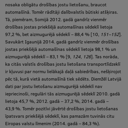
nosaka obligātu drošības jostu lietošanu, braucot
automašīnā. Tomēr rādītāji dalībvalstīs būtiski atšķiras.
Tā, piemēram, Somijā 2012. gadā gandrīz vienmēr
drošības jostas priekšējā automašīnas sēdeklī lietoja
97,2 %, bet aizmugurējā sēdeklī – 88,4 % [10,
151–152
].
Savukārt Igaunijā 2014. gadā gandrīz vienmēr drošības
jostas priekšējā automašīnas sēdeklī lietoja 98,1 % un
aizmugurējā sēdeklī – 83,1 % [9,
124
,
126
]. Tas norāda,
ka citās valstīs drošības jostu lietošana transportlīdzeklī
ir kļuvusi par normu lielākajā daļā sabiedrības, nešķirojot
pēc tā, kurā vietā automašīnā tiek sēdēts. Diemžēl Latvijā
dati par jostu lietošanu aizmugurējā sēdeklī nav
iepriecinoši, regulāri tās aizmugurējā sēdeklī 2010. gadā
lietoja 45,7 %, 2012. gadā – 37,2 %, 2014. gadā –
43,9 %. Tomēr pozitīvi jāvērtē drošības jostu lietošanas
īpatsvars priekšējā sēdeklī, kas pamazām tuvinās citu
Eiropas valstu līmenim (2014. gadā – 84,3 %).