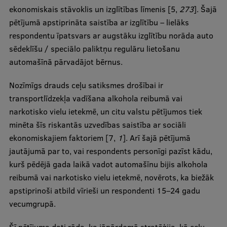
ekonomiskais stāvoklis un izglītības līmenis [5,
273
]. Šajā
pētījumā apstiprināta saistība ar izglītību – lielāks
respondentu īpatsvars ar augstāku izglītību norāda auto
sēdeklīšu / speciālo paliktņu regulāru lietošanu
automašīnā pārvadājot bērnus.
Nozīmīgs drauds ceļu satiksmes drošībai ir
transportlīdzekļa vadīšana alkohola reibumā vai
narkotisko vielu ietekmē, un citu valstu pētījumos tiek
minēta šīs riskantās uzvedības saistība ar sociāli
ekonomiskajiem faktoriem [7,
1
]. Arī šajā pētījumā
jautājumā par to, vai respondents personīgi pazīst kādu,
kurš pēdējā gada laikā vadot automašīnu bijis alkohola
reibumā vai narkotisko vielu ietekmē, novērots, ka biežāk
apstiprinoši atbild vīrieši un respondenti 15–24 gadu
vecumgrupā.