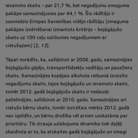
ievainoto skaits – par 21,7 %, bet negadījumu smaguma
Starptautiskā sadarbība
pakāpe samazinājusies par 44,1 %. Šis rādītājs ir
sasniedzis Eiropas Savienības vidējo rādītāju (smaguma
pakāpes izvērtēšanai izmantots kritērijs – bojāgājušo
Mobilitātes programmas
skaits uz 100 ceļu satiksmes negadījumiem ar
cietušajiem) [2,
13
].
Starptautiskie projekti
Tāpat norādīts, ka, salīdzinot ar 2006. gadu, samazinājies
Starptautiskie sadarbības partneri
bojāgājušo gājēju, transportlīdzekļu vadītāju un pasažieru
EURAXESS RSU kontaktpunkts
skaits. Samazinājies kopējais alkohola reibumā izraisīto
negadījumu skaits, tajos bojāgājušo un ievainoto skaits,
EATRIS koordinators Latvijā
tomēr 2012. gadā bojāgājušo skaits ir nedaudz
palielinājies, salīdzinot ar 2010. gadu. Samazinājies arī
cietušo bērnu skaits, tomēr izvirzītais mērķis 2012. gadā
nav izpildīts, un bērnu drošība vēl arvien uzskatāma par
prioritāru. Tik strauja uzlabojuma dinamika tiek daļēji
skaidrota ar to, ka atskaites gadā bojāgājušo un smagi