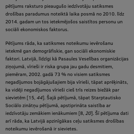
pētījums raksturo pieaugušo iedzīvotāju satiksmes
drošības paradumus noteiktā laika posmā no 2010. līdz
2014. gadam un tos ietekmējošos saistītos personu un
sociāli ekonomiskos faktorus.
Pētījums rāda, ka satiksmes noteikumu ievērošanu
ietekmē gan demogrāfiskie, gan sociāli ekonomiskie
faktori. Latvijā, līdzīgi kā Pasaules Veselības organizācijas
ziņojumā, vīrieši ir riska grupa jau gadu desmitiem,
piemēram, 2002. gadā 73 % no visiem satiksmes
negadījumos bojāgājušajiem bija vīrieši, tāpat aprēķināts,
ka vidēji negadījumos vīrieši cieš trīs reizes biežāk par
sievietēm [15,
44
]. Šajā pētījumā, tāpat Starptautisko
Sociālo zinātņu pētījumā, apstiprināta saistība ar
iedzīvotāju zemākiem ienākumiem [8,
20
]. Šī pētījuma dati
arī rāda, ka Latvijā apzinīgākas ceļu satiksmes drošības
noteikumu ievērošanā ir sievietes.