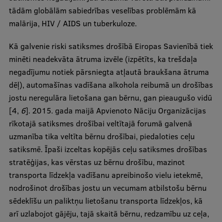
Ētikas un līdztiesības mācības
tādām globālām sabiedrības veselības problēmām kā
malārija, HIV / AIDS un tuberkuloze.
Atvērtā universitāte
Kā galvenie riski satiksmes drošībā Eiropas Savienībā tiek
Sagatavošanas kursi
minēti neadekvāta ātruma izvēle (izpētīts, ka trešdaļa
Profesionālās pilnveides kursi
negadījumu notiek pārsniegta atļautā braukšana ātruma
dēļ), automašīnas vadīšana alkohola reibumā un drošības
ESF kvalifikācijas celšanas kursi
jostu neregulāra lietošana gan bērnu, gan pieaugušo vidū
Pedagoģiskās izaugsmes centrs
[4,
6
]. 2015. gada maijā Apvienoto Nāciju Organizācijas
rīkotajā satiksmes drošībai veltītajā forumā galvenā
Kvalifikācijas atbilstības pārbaude
uzmanība tika veltīta bērnu drošībai, piedaloties ceļu
satiksmē. Īpaši izceltas kopējās ceļu satiksmes drošības
stratēģijas, kas vērstas uz bērnu drošību, mazinot
Pētniecība
transporta līdzekļa vadīšanu apreibinošo vielu ietekmē,
nodrošinot drošības jostu un vecumam atbilstošu bērnu
sēdeklīšu un paliktņu lietošanu transporta līdzekļos, kā
Zinātniskie institūti un laboratorijas
arī uzlabojot gājēju, tajā skaitā bērnu, redzamību uz ceļa,