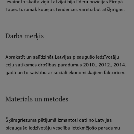
ievainoto skaita ziņā Latvijai bija līdera pozīcijas Eiropā.
Tāpēc turpmāk kopējās tendences varētu būt atšķirīgas.
Darba mērķis
Aprakstīt un salīdzināt Latvijas pieaugušo iedzīvotāju
ceļu satiksmes drošības paradumus 2010., 2012., 2014.
gadā un to saistību ar sociāli ekonomiskajiem faktoriem.
Materiāls un metodes
Šķērsgriezuma pētījumā izmantoti dati no Latvijas
pieaugušo iedzīvotāju veselību ietekmējošo paradumu