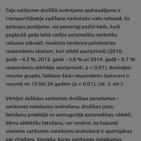
Ceļu satiksmes drošībā ievērojams apdraudējums ir
transportlīdzekļa vadīšana narkotisko vielu reibumā. Uz
aptaujas jautājumu, vai personīgi pazīst kādu, kurš
pagājušā gada laikā vadījis automašīnu narkotiku
reibuma stāvoklī, novērota tendence palielināties
respondentu skaitam, kuri atbild apstiprinoši (2010.
gadā – 4,2 %, 2012. gadā – 5,6 % un 2014. gadā – 6,7 %
respondentu atbildēja apstiprinoši, p < 0,01). Analizējot
vecuma grupās, lielākais šādu respondentu īpatsvars ir
vecumā no 15 līdz 24 gadiem (p < 0,01), (sk. 3. att.).
Vērtējot dažādus satiksmes drošības paradumus –
satiksmes noteikumu ievērošanu, drošības jostu
lietošanu priekšējā un aizmugurējā automašīnas sēdeklī,
bērnu sēdeklīšu lietošanu, var novērot, ka kopumā
sievietes satiksmes noteikumu ievērošanā ir apzinīgākas
par vīriešiem. Sieviešu, kuras satiksmes noteikumus