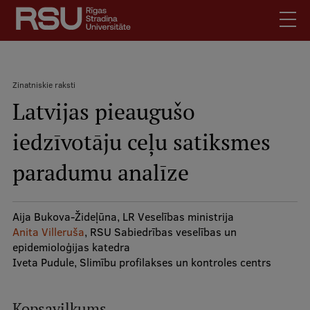
Pārlekt
uz
galveno
saturu
English
.
Zinatniskie raksti
Latviski
Latvijas pieaugušo
Meklēt
Atpakaļceļš
Skolēniem
iedzīvotāju ceļu satiksmes
Studentiem
Mobile
augšējā
paradumu analīze
Absolventiem
izvēlne
Darbiniekiem
Darba devējiem
Aija Bukova-Žideļūna, LR Veselības ministrija
Anita Villeruša
, RSU Sabiedrības veselības un
Bibliotēka
epidemioloģijas katedra
Iveta Pudule, Slimību profilakses un kontroles centrs
Kontakti
Vakances
Kopsavilkums