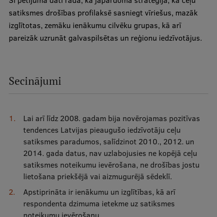
Šī pētījuma dati rāda, ka jāpārdomā stratēģija, kā ceļu
satiksmes drošības profilaksē sasniegt vīriešus, mazāk
izglītotas, zemāku ienākumu cilvēku grupas, kā arī
pareizāk uzrunāt galvaspilsētas un reģionu iedzīvotājus.
Secinājumi
Lai arī līdz 2008. gadam bija novērojamas pozitīvas
tendences Latvijas pieaugušo iedzīvotāju ceļu
satiksmes paradumos, salīdzinot 2010., 2012. un
2014. gada datus, nav uzlabojusies ne kopējā ceļu
satiksmes noteikumu ievērošana, ne drošības jostu
lietošana priekšējā vai aizmugurējā sēdeklī.
Apstiprināta ir ienākumu un izglītības, kā arī
respondenta dzimuma ietekme uz satiksmes
noteikumu ievērošanu.