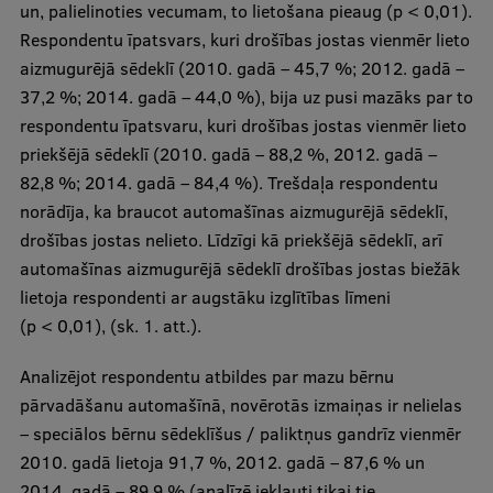
un, palielinoties vecumam, to lietošana pieaug (p < 0,01).
Respondentu īpatsvars, kuri drošības jostas vienmēr lieto
aizmugurējā sēdeklī (2010. gadā – 45,7 %; 2012. gadā –
37,2 %; 2014. gadā – 44,0 %), bija uz pusi mazāks par to
respondentu īpatsvaru, kuri drošības jostas vienmēr lieto
priekšējā sēdeklī (2010. gadā – 88,2 %, 2012. gadā –
82,8 %; 2014. gadā – 84,4 %). Trešdaļa respondentu
norādīja, ka braucot automašīnas aizmugurējā sēdeklī,
drošības jostas nelieto. Līdzīgi kā priekšējā sēdeklī, arī
automašīnas aizmugurējā sēdeklī drošības jostas biežāk
lietoja respondenti ar augstāku izglītības līmeni
(p < 0,01), (sk. 1. att.).
Analizējot respondentu atbildes par mazu bērnu
pārvadāšanu automašīnā, novērotās izmaiņas ir nelielas
– speciālos bērnu sēdeklīšus / paliktņus gandrīz vienmēr
2010. gadā lietoja 91,7 %, 2012. gadā – 87,6 % un
2014. gadā – 89,9 % (analīzē iekļauti tikai tie