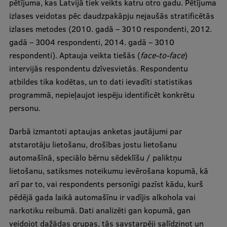
pētījuma, kas Latvijā tiek veikts katru otro gadu. Pētījuma
izlases veidotas pēc daudzpakāpju nejaušās stratificētās
izlases metodes (2010. gadā – 3010 respondenti, 2012.
gadā – 3004 respondenti, 2014. gadā – 3010
respondenti). Aptauja veikta tiešās (
face-to-face
)
intervijās respondentu dzīvesvietās. Respondentu
atbildes tika kodētas, un to dati ievadīti statistikas
programmā, nepieļaujot iespēju identificēt konkrētu
personu.
Darbā izmantoti aptaujas anketas jautājumi par
atstarotāju lietošanu, drošības jostu lietošanu
automašīnā, speciālo bērnu sēdeklīšu / paliktņu
lietošanu, satiksmes noteikumu ievērošana kopumā, kā
arī par to, vai respondents personīgi pazīst kādu, kurš
pēdējā gada laikā automašīnu ir vadījis alkohola vai
narkotiku reibumā. Dati analizēti gan kopumā, gan
veidojot dažādas grupas, tās savstarpēji salīdzinot un