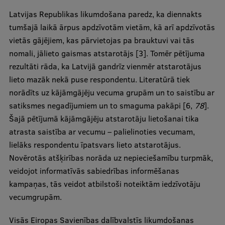
Latvijas Republikas likumdošana paredz, ka diennakts
tumšajā laikā ārpus apdzīvotām vietām, kā arī apdzīvotās
vietās gājējiem, kas pārvietojas pa brauktuvi vai tās
nomali, jālieto gaismas atstarotājs [3]. Tomēr pētījuma
rezultāti rāda, ka Latvijā gandrīz vienmēr atstarotājus
lieto mazāk nekā puse respondentu. Literatūrā tiek
norādīts uz kājāmgājēju vecuma grupām un to saistību ar
satiksmes negadījumiem un to smaguma pakāpi [6,
78
].
Šajā pētījumā kājāmgājēju atstarotāju lietošanai tika
atrasta saistība ar vecumu – palielinoties vecumam,
lielāks respondentu īpatsvars lieto atstarotājus.
Novērotās atšķirības norāda uz nepieciešamību turpmāk,
veidojot informatīvās sabiedrības informēšanas
kampaņas, tās veidot atbilstoši noteiktām iedzīvotāju
vecumgrupām.
Visās Eiropas Savienības dalībvalstīs likumdošanas