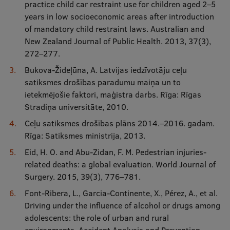
practice child car restraint use for children aged 2–5
years in low socioeconomic areas after introduction
of mandatory child restraint laws. Australian and
New Zealand Journal of Public Health. 2013, 37(3),
272–277.
Bukova-Žideļūna, A. Latvijas iedzīvotāju ceļu
satiksmes drošības paradumu maiņa un to
ietekmējošie faktori, maģistra darbs. Rīga: Rīgas
Stradiņa universitāte, 2010.
Ceļu satiksmes drošības plāns 2014.–2016. gadam.
Rīga: Satiksmes ministrija, 2013.
Eid, H. O. and Abu-Zidan, F. M. Pedestrian injuries-
related deaths: a global evaluation. World Journal of
Surgery. 2015, 39(3), 776–781.
Font-Ribera, L., Garcia-Continente, X., Pérez, A., et al.
Driving under the influence of alcohol or drugs among
adolescents: the role of urban and rural