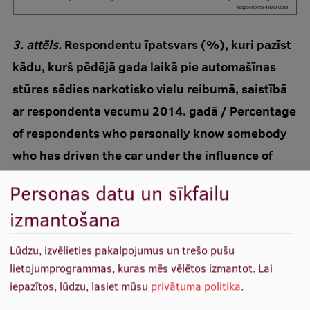
3. attēls.
Respondentu īpatsvars (%), kuri pazīst
kādu, kurš pēdējā gada laikā pie automašīnas
stūres sēdies narkotisko vielu reibumā, saistībā
ar respondenta vecumu 2014. gadā / Percentage
of respondents who personally know somebody
who has driven the car under the influence of
drugs last year by age group, year 2014
Personas datu un sīkfailu
izmantošana
Lūdzu, izvēlieties pakalpojumus un trešo pušu
lietojumprogrammas, kuras mēs vēlētos izmantot.
Lai
iepazītos, lūdzu, lasiet mūsu
privātuma politika
.