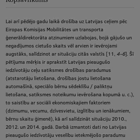
Studiju iespējas
Lai arī pēdējo gadu laikā drošība uz Latvijas ceļiem pēc
Mobile
galvenā
Eiropas Komisijas Mobilitātes un transporta
izvēlne
ģenerāldirektorāta atzinumiem uzlabojas, bojā gājušo un
Pamatstudiju programmas
negadījumos cietušo skaits vēl arvien ir ievērojami
augstāks, salīdzinot ar situāciju citās valstīs [11,
4–6
]. Šī
Maģistra studiju programmas
pētījuma mērķis ir aprakstīt Latvijas pieaugušo
Doktorantūra
iedzīvotāju ceļu satiksmes drošības paradumus
(atstarotāju lietošana, drošības jostu lietošana
Rezidentūra
automašīnā, speciālo bērnu sēdeklīšu / paliktņu
Uzņemšana
lietošana, satiksmes noteikumu ievērošana kopumā u. c.),
to saistību ar sociāli ekonomiskajiem faktoriem
Praktiska informācija
(dzimumu, vecumu, dzīvesvietu, izglītību un ienākumiem,
bērnu skaitu ģimenē), kā arī salīdzināt situāciju 2010.,
2012. un 2014. gadā. Darbā izmantoti dati no Latvijas
Par RSU
pieaugušo iedzīvotāju veselību ietekmējošo paradumu