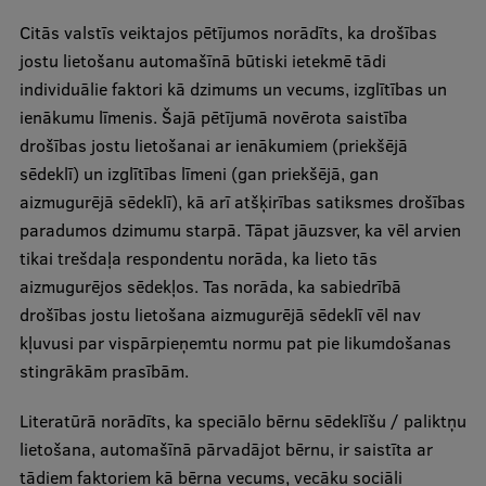
Citās valstīs veiktajos pētījumos norādīts, ka drošības
jostu lietošanu automašīnā būtiski ietekmē tādi
individuālie faktori kā dzimums un vecums, izglītības un
ienākumu līmenis. Šajā pētījumā novērota saistība
drošības jostu lietošanai ar ienākumiem (priekšējā
sēdeklī) un izglītības līmeni (gan priekšējā, gan
aizmugurējā sēdeklī), kā arī atšķirības satiksmes drošības
paradumos dzimumu starpā. Tāpat jāuzsver, ka vēl arvien
tikai trešdaļa respondentu norāda, ka lieto tās
aizmugurējos sēdekļos. Tas norāda, ka sabiedrībā
drošības jostu lietošana aizmugurējā sēdeklī vēl nav
kļuvusi par vispārpieņemtu normu pat pie likumdošanas
stingrākām prasībām.
Literatūrā norādīts, ka speciālo bērnu sēdeklīšu / paliktņu
lietošana, automašīnā pārvadājot bērnu, ir saistīta ar
tādiem faktoriem kā bērna vecums, vecāku sociāli