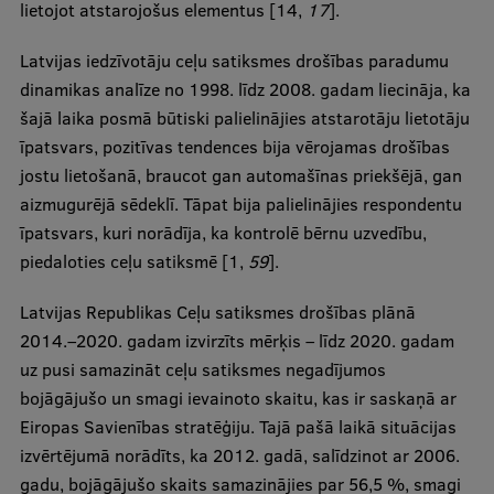
Pētniecības datu pārvaldība
lietojot atstarojošus elementus [14,
17
].
RSU zinātnes portāls
Latvijas iedzīvotāju ceļu satiksmes drošības paradumu
dinamikas analīze no 1998. līdz 2008. gadam liecināja, ka
Zinātnes ietekme
šajā laika posmā būtiski palielinājies atstarotāju lietotāju
Pētniecības platformas
īpatsvars, pozitīvas tendences bija vērojamas drošības
jostu lietošanā, braucot gan automašīnas priekšējā, gan
Doktorantūras skola
aizmugurējā sēdeklī. Tāpat bija palielinājies respondentu
Pētniecības pakalpojumi
īpatsvars, kuri norādīja, ka kontrolē bērnu uzvedību,
piedaloties ceļu satiksmē [1,
59
].
Pētniecības projekti
Zinātnieku brokastis
Latvijas Republikas Ceļu satiksmes drošības plānā
2014.–2020. gadam izvirzīts mērķis – līdz 2020. gadam
Vertikāli integrētie projekti
uz pusi samazināt ceļu satiksmes negadījumos
Zinātniskās konferences
bojāgājušo un smagi ievainoto skaitu, kas ir saskaņā ar
Eiropas Savienības stratēģiju. Tajā pašā laikā situācijas
Inovāciju centrs
izvērtējumā norādīts, ka 2012. gadā, salīdzinot ar 2006.
gadu, bojāgājušo skaits samazinājies par 56,5 %, smagi