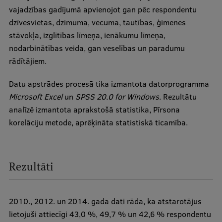
vajadzības gadījumā apvienojot gan pēc respondentu
dzīvesvietas, dzimuma, vecuma, tautības, ģimenes
stāvokļa, izglītības līmeņa, ienākumu līmeņa,
nodarbinātības veida, gan veselības un paradumu
rādītājiem.
Datu apstrādes procesā tika izmantota datorprogramma
Microsoft Excel
un
SPSS 20.0 for Windows
. Rezultātu
analīzē izmantota aprakstošā statistika, Pīrsona
korelāciju metode, aprēķināta statistiskā ticamība.
Rezultāti
2010., 2012. un 2014. gada dati rāda, ka atstarotājus
lietojuši attiecīgi 43,0 %, 49,7 % un 42,6 % respondentu