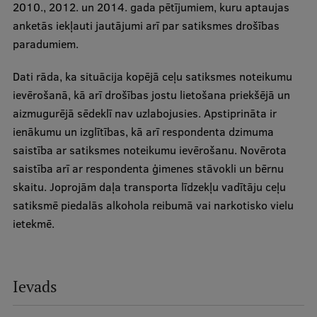
2010., 2012. un 2014. gada pētījumiem, kuru aptaujas
anketās iekļauti jautājumi arī par satiksmes drošības
Studentu dzīve
paradumiem.
Studiju norises vietas
Dati rāda, ka situācija kopējā ceļu satiksmes noteikumu
Fakultātes
ievērošanā, kā arī drošības jostu lietošana priekšējā un
aizmugurējā sēdeklī nav uzlabojusies. Apstiprināta ir
Mūsu cilvēki
ienākumu un izglītības, kā arī respondenta dzimuma
Stratēģija
saistība ar satiksmes noteikumu ievērošanu. Novērota
saistība arī ar respondenta ģimenes stāvokli un bērnu
Struktūra
skaitu. Joprojām daļa transporta līdzekļu vadītāju ceļu
Vēsture un tradīcijas
satiksmē piedalās alkohola reibumā vai narkotisko vielu
ietekmē.
Identitāte
RSU fonds
Aula
Ievads
Muzeji un ekspozīcijas