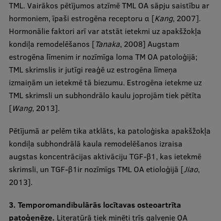
TML. Vairākos pētījumos atzīmē TML OA sāpju saistību ar
hormoniem, īpaši estrogēna receptoru α [
Kang
, 2007].
Hormonālie faktori arī var atstāt ietekmi uz apakšžokļa
kondiļa remodelēšanos [
Tanaka
, 2008] Augstam
estrogēna līmenim ir nozīmīga loma TM OA patoloģijā;
TML skrimslis ir jutīgi reaģē uz estrogēna līmeņa
izmaiņām un ietekmē tā biezumu. Estrogēna ietekme uz
TML skrimsli un subhondrālo kaulu joprojām tiek pētīta
[
Wang
, 2013].
Pētījumā ar pelēm tika atklāts, ka patoloģiska apakšžokļa
kondiļa subhondrālā kaula remodelēšanos izraisa
augstas koncentrācijas aktivāciju TGF-β1, kas ietekmē
skrimsli, un TGF-β1ir nozīmīgs TML OA etioloģijā [
Jiao
,
2013].
3. Temporomandibulārās locītavas osteoartrīta
patoģenēze.
Literatūrā tiek minēti trīs galvenie OA