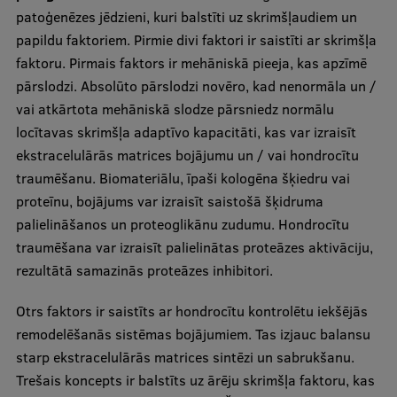
patoģenēzes jēdzieni, kuri balstīti uz skrimšļaudiem un
papildu faktoriem. Pirmie divi faktori ir saistīti ar skrimšļa
faktoru. Pirmais faktors ir mehāniskā pieeja, kas apzīmē
pārslodzi. Absolūto pārslodzi novēro, kad nenormāla un /
vai atkārtota mehāniskā slodze pārsniedz normālu
locītavas skrimšļa adaptīvo kapacitāti, kas var izraisīt
ekstracelulārās matrices bojājumu un / vai hondrocītu
traumēšanu. Biomateriālu, īpaši kologēna šķiedru vai
proteīnu, bojājums var izraisīt saistošā šķidruma
palielināšanos un proteoglikānu zudumu. Hondrocītu
traumēšana var izraisīt palielinātas proteāzes aktivāciju,
rezultātā samazinās proteāzes inhibitori.
Otrs faktors ir saistīts ar hondrocītu kontrolētu iekšējās
remodelēšanās sistēmas bojājumiem. Tas izjauc balansu
starp ekstracelulārās matrices sintēzi un sabrukšanu.
Trešais koncepts ir balstīts uz ārēju skrimšļa faktoru, kas