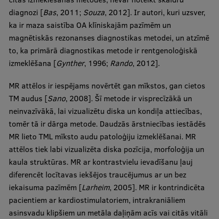
diagnozi [
Bas
, 2011;
Souza
, 2012]. Ir autori, kuri uzsver,
ka ir maza saistība OA klīniskajām pazīmēm un
magnētiskās rezonanses diagnostikas metodei, un atzīmē
to, ka primārā diagnostikas metode ir rentgenoloģiskā
izmeklēšana [
Gynther
, 1996;
Rando
, 2012].
MR attēlos ir iespējams novērtēt gan mīkstos, gan cietos
TM audus [
Sano
, 2008]. Šī metode ir visprecīzākā un
neinvazīvākā, lai vizualizētu diska un kondiļa attiecības,
tomēr tā ir dārga metode. Daudzās ārstniecības iestādēs
MR lieto TML mīksto audu patoloģiju izmeklēšanai. MR
attēlos tiek labi vizualizēta diska pozīcija, morfoloģija un
kaula struktūras. MR ar kontrastvielu ievadīšanu ļauj
diferencēt locītavas iekšējos traucējumus ar un bez
iekaisuma pazīmēm [
Larheim
, 2005]. MR ir kontrindicēta
pacientiem ar kardiostimulatoriem, intrakraniāliem
asinsvadu klipšiem un metāla daļiņām acīs vai citās vitāli