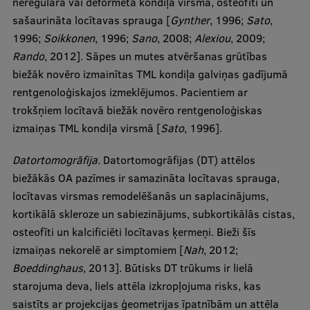
neregulāra vai deformēta kondiļa virsma, osteofīti un
sašaurināta locītavas sprauga [
Gynther
, 1996;
Sato
,
1996;
Soikkonen
, 1996;
Sano
, 2008;
Alexiou
, 2009;
Rando
, 2012]. Sāpes un mutes atvēršanas grūtības
biežāk novēro izmainītas TML kondiļa galviņas gadījumā
rentgenoloģiskajos izmeklējumos. Pacientiem ar
trokšņiem locītavā biežāk novēro rentgenoloģiskas
izmaiņas TML kondiļa virsmā [
Sato
, 1996].
Datortomogrāfija.
Datortomogrāfijas (DT) attēlos
biežākās OA pazīmes ir samazināta locītavas sprauga,
locītavas virsmas remodelēšanās un saplacinājums,
kortikālā skleroze un sabiezinājums, subkortikālās cistas,
osteofīti un kalcificiēti locītavas ķermeņi. Bieži šīs
izmaiņas nekorelē ar simptomiem [
Nah
, 2012;
Boeddinghaus
, 2013]. Būtisks DT trūkums ir lielā
starojuma deva, liels attēla izkropļojuma risks, kas
saistīts ar projekcijas ģeometrijas īpatnībām un attēla