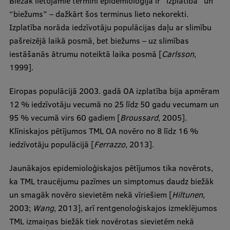
Biežāk lietojamie termini epidemioloģijā ir “izplatība” un
“biežums” – dažkārt šos terminus lieto nekorekti.
Izplatība norāda iedzīvotāju populācijas daļu ar slimību
pašreizējā laikā posmā, bet biežums – uz slimības
iestāšanās ātrumu noteiktā laika posmā [
Carlsson
,
1999].
Eiropas populācijā 2003. gadā OA izplatība bija apmēram
12 % iedzīvotāju vecumā no 25 līdz 50 gadu vecumam un
95 % vecumā virs 60 gadiem [
Broussard
, 2005].
Klīniskajos pētījumos TML OA novēro no 8 līdz 16 %
iedzīvotāju populācijā [
Ferrazzo
, 2013].
Jaunākajos epidemioloģiskajos pētījumos tika novērots,
ka TML traucējumu pazīmes un simptomus daudz biežāk
un smagāk novēro sievietēm nekā vīriešiem [
Hiltunen
,
2003;
Wang
, 2013], arī rentgenoloģiskajos izmeklējumos
TML izmaiņas biežāk tiek novērotas sievietēm nekā