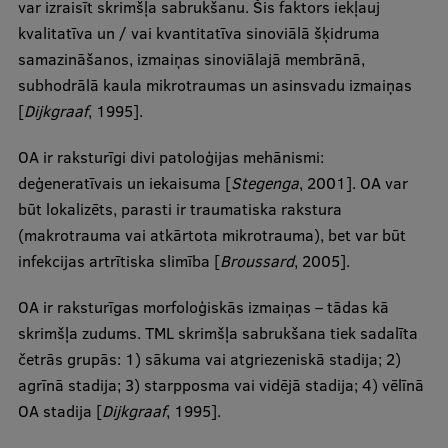
var izraisīt skrimšļa sabrukšanu. Šis faktors iekļauj
kvalitatīva un / vai kvantitatīva sinoviālā šķidruma
samazināšanos, izmaiņas sinoviālajā membrānā,
subhodrālā kaula mikrotraumas un asinsvadu izmaiņas
[
Dijkgraaf
, 1995].
OA ir raksturīgi divi patoloģijas mehānismi:
deģeneratīvais un iekaisuma [
Stegenga
, 2001]. OA var
būt lokalizēts, parasti ir traumatiska rakstura
(makrotrauma vai atkārtota mikrotrauma), bet var būt
infekcijas artrītiska slimība [
Broussard
, 2005].
OA ir raksturīgas morfoloģiskās izmaiņas – tādas kā
skrimšļa zudums. TML skrimšļa sabrukšana tiek sadalīta
četrās grupās: 1) sākuma vai atgriezeniskā stadija; 2)
agrīnā stadija; 3) starpposma vai vidējā stadija; 4) vēlīnā
OA stadija [
Dijkgraaf
, 1995].