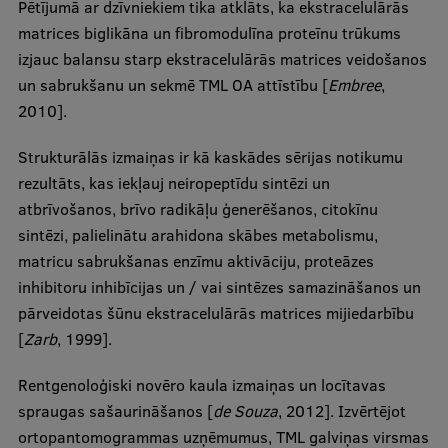
Pētījumā ar dzīvniekiem tika atklāts, ka ekstracelulārās
matrices biglikāna un fibromodulīna proteīnu trūkums
izjauc balansu starp ekstracelulārās matrices veidošanos
un sabrukšanu un sekmē TML OA attīstību [
Embree
,
2010].
Strukturālās izmaiņas ir kā kaskādes sērijas notikumu
rezultāts, kas iekļauj neiropeptīdu sintēzi un
atbrīvošanos, brīvo radikāļu ģenerēšanos, citokīnu
sintēzi, palielinātu arahidona skābes metabolismu,
matricu sabrukšanas enzīmu aktivāciju, proteāzes
inhibitoru inhibīcijas un / vai sintēzes samazināšanos un
pārveidotas šūnu ekstracelulārās matrices mijiedarbību
[
Zarb
, 1999].
Rentgenoloģiski novēro kaula izmaiņas un locītavas
spraugas sašaurināšanos [
de Souza
, 2012]. Izvērtējot
ortopantomogrammas uzņēmumus, TML galviņas virsmas