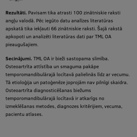
Rezultāti.
Pavisam tika atrasti 100 zinātniskie raksti
Studentu dzīve
angļu valodā. Pēc iegūto datu analīzes literatūras
Studiju norises vietas
apskatā tika iekļauti 66 zinātniskie raksti. Šajā rakstā
apkopoti un analizēti literatūras dati par TML OA
Fakultātes
pieaugušajiem.
Mūsu cilvēki
Secinājumi.
TML OA ir bieži sastopama slimība.
Stratēģija
Osteoartrīta attīstība un smaguma pakāpe
temporomandibulārajā locītavā palielinās līdz ar vecumu.
Struktūra
Tā etioloģija un patoģenēze joprojām nav pilnīgi skaidra.
Vēsture un tradīcijas
Osteoartrīta diagnosticēšanas biežums
temporomandibulārajā locītavā ir atkarīgs no
Identitāte
izmeklēšanas metodes, diagnozes kritērijiem, vecuma,
RSU fonds
pacientu atlases.
Aula
Muzeji un ekspozīcijas