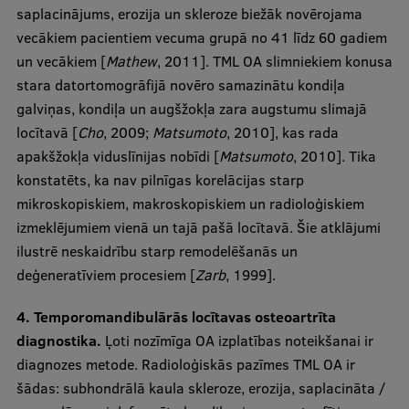
saplacinājums, erozija un skleroze biežāk novērojama
vecākiem pacientiem vecuma grupā no 41 līdz 60 gadiem
un vecākiem [
Mathew
, 2011]. TML OA slimniekiem konusa
stara datortomogrāfijā novēro samazinātu kondiļa
galviņas, kondiļa un augšžokļa zara augstumu slimajā
locītavā [
Cho
, 2009;
Matsumoto
, 2010], kas rada
apakšžokļa viduslīnijas nobīdi [
Matsumoto
, 2010]. Tika
konstatēts, ka nav pilnīgas korelācijas starp
mikroskopiskiem, makroskopiskiem un radioloģiskiem
izmeklējumiem vienā un tajā pašā locītavā. Šie atklājumi
ilustrē neskaidrību starp remodelēšanās un
deģeneratīviem procesiem [
Zarb
, 1999].
4. Temporomandibulārās locītavas osteoartrīta
diagnostika.
Ļoti nozīmīga OA izplatības noteikšanai ir
diagnozes metode. Radioloģiskās pazīmes TML OA ir
šādas: subhondrālā kaula skleroze, erozija, saplacināta /