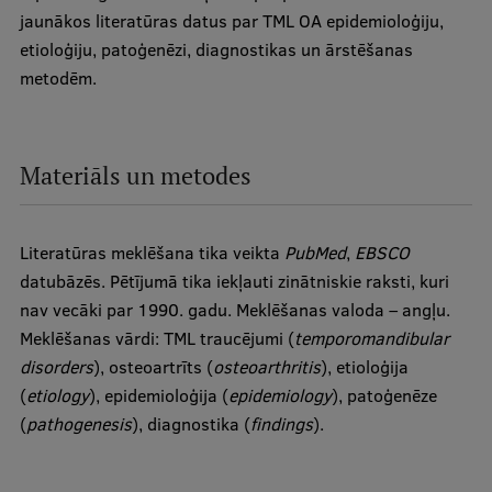
jaunākos literatūras datus par TML OA epidemioloģiju,
Starptautiskā sadarbība
etioloģiju, patoģenēzi, diagnostikas un ārstēšanas
metodēm.
Mobilitātes programmas
Starptautiskie projekti
Materiāls un metodes
Starptautiskie sadarbības partneri
Literatūras meklēšana tika veikta
PubMed
,
EBSCO
EURAXESS RSU kontaktpunkts
datubāzēs. Pētījumā tika iekļauti zinātniskie raksti, kuri
EATRIS koordinators Latvijā
nav vecāki par 1990. gadu. Meklēšanas valoda – angļu.
Meklēšanas vārdi: TML traucējumi (
temporomandibular
disorders
), osteoartrīts (
osteoarthritis
), etioloģija
(
etiology
), epidemioloģija (
epidemiology
), patoģenēze
(
pathogenesis
), diagnostika (
findings
).