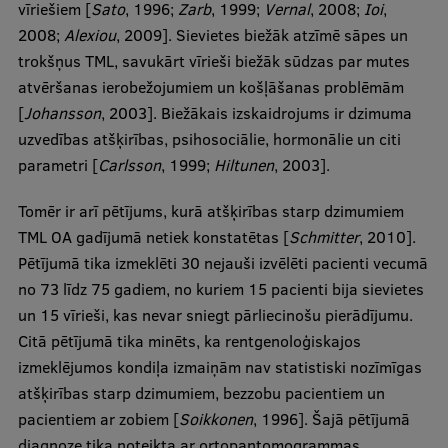
vīriešiem [
Sato
, 1996;
Zarb
, 1999;
Vernal
, 2008;
Ioi
,
2008;
Alexiou
, 2009]. Sievietes biežāk atzīmē sāpes un
trokšņus TML, savukārt vīrieši biežāk sūdzas par mutes
atvēršanas ierobežojumiem un košļāšanas problēmām
[
Johansson
, 2003]. Biežākais izskaidrojums ir dzimuma
uzvedības atšķirības, psihosociālie, hormonālie un citi
parametri [
Carlsson
, 1999;
Hiltunen
, 2003].
Tomēr ir arī pētījums, kurā atšķirības starp dzimumiem
TML OA gadījumā netiek konstatētas [
Schmitter
, 2010].
Pētījumā tika izmeklēti 30 nejauši izvēlēti pacienti vecumā
no 73 līdz 75 gadiem, no kuriem 15 pacienti bija sievietes
un 15 vīrieši, kas nevar sniegt pārliecinošu pierādījumu.
Citā pētījumā tika minēts, ka rentgenoloģiskajos
izmeklējumos kondiļa izmaiņām nav statistiski nozīmīgas
atšķirības starp dzimumiem, bezzobu pacientiem un
pacientiem ar zobiem [
Soikkonen
, 1996]. Šajā pētījumā
diagnoze tika noteikta ar ortopantomogrammas