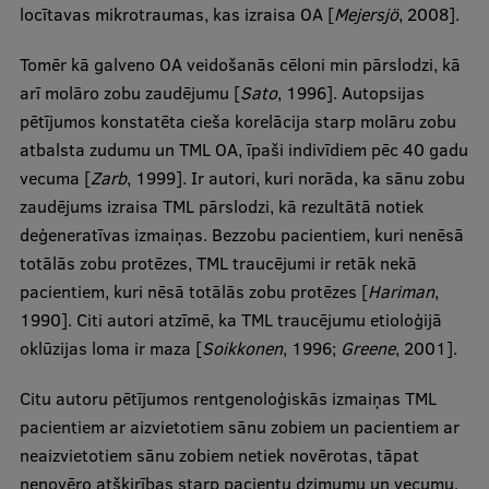
locītavas mikrotraumas, kas izraisa OA [
Mejersjö
, 2008].
Tomēr kā galveno OA veidošanās cēloni min pārslodzi, kā
arī molāro zobu zaudējumu [
Sato
, 1996]. Autopsijas
pētījumos konstatēta cieša korelācija starp molāru zobu
atbalsta zudumu un TML OA, īpaši indivīdiem pēc 40 gadu
vecuma [
Zarb
, 1999]. Ir autori, kuri norāda, ka sānu zobu
zaudējums izraisa TML pārslodzi, kā rezultātā notiek
deģeneratīvas izmaiņas. Bezzobu pacientiem, kuri nenēsā
totālās zobu protēzes, TML traucējumi ir retāk nekā
pacientiem, kuri nēsā totālās zobu protēzes [
Hariman
,
1990]. Citi autori atzīmē, ka TML traucējumu etioloģijā
oklūzijas loma ir maza [
Soikkonen
, 1996;
Greene
, 2001].
Citu autoru pētījumos rentgenoloģiskās izmaiņas TML
pacientiem ar aizvietotiem sānu zobiem un pacientiem ar
neaizvietotiem sānu zobiem netiek novērotas, tāpat
nenovēro atšķirības starp pacientu dzimumu un vecumu.