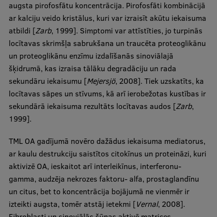
augsta pirofosfātu koncentrācija. Pirofosfāti kombinācijā
ar kalciju veido kristālus, kuri var izraisīt akūtu iekaisuma
atbildi [
Zarb
, 1999]. Simptomi var attīstīties, jo turpinās
locītavas skrimšļa sabrukšana un traucēta proteoglikānu
un proteoglikānu enzīmu izdalīšanās sinoviālajā
šķidrumā, kas izraisa tālāku degradāciju un rada
sekundāru iekaisumu [
Mejersjö
, 2008]. Tiek uzskatīts, ka
locītavas sāpes un stīvums, kā arī ierobežotas kustības ir
sekundārā iekaisuma rezultāts locītavas audos [
Zarb
,
1999].
TML OA gadījumā novēro dažādus iekaisuma mediatorus,
ar kaulu destrukciju saistītos citokīnus un proteināzi, kuri
aktivizē OA, ieskaitot arī interleikīnus, interferonu-
gamma, audzēja nekrozes faktoru- alfa, prostaglandīnu
un citus, bet to koncentrācija bojājumā ne vienmēr ir
izteikti augsta, tomēr atstāj ietekmi [
Vernal
, 2008].
Fibroblasti un sinoviālās šūnas aktivē matrices