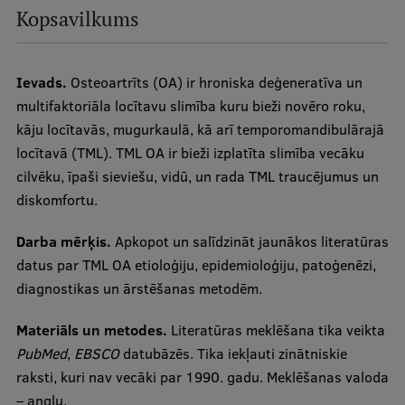
Kopsavilkums
Studiju iespējas
Mobile
Ievads.
Osteoartrīts (OA) ir hroniska deģeneratīva un
galvenā
izvēlne
multifaktoriāla locītavu slimība kuru bieži novēro roku,
Pamatstudiju programmas
kāju locītavās, mugurkaulā, kā arī temporomandibulārajā
locītavā (TML). TML OA ir bieži izplatīta slimība vecāku
Maģistra studiju programmas
cilvēku, īpaši sieviešu, vidū, un rada TML traucējumus un
Doktorantūra
diskomfortu.
Rezidentūra
Darba mērķis.
Apkopot un salīdzināt jaunākos literatūras
Uzņemšana
datus par TML OA etioloģiju, epidemioloģiju, patoģenēzi,
diagnostikas un ārstēšanas metodēm.
Praktiska informācija
Materiāls un metodes.
Literatūras meklēšana tika veikta
PubMed
,
EBSCO
datubāzēs. Tika iekļauti zinātniskie
Par RSU
raksti, kuri nav vecāki par 1990. gadu. Meklēšanas valoda
– angļu.