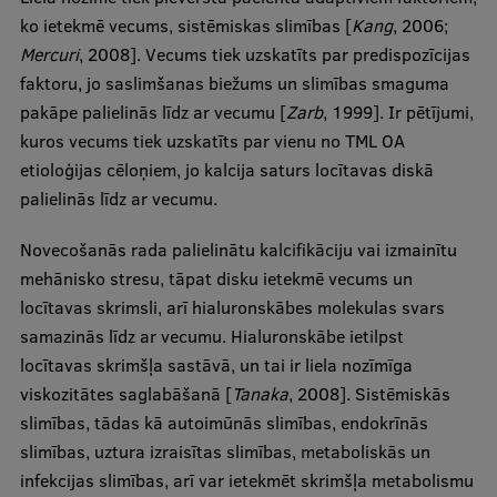
ko ietekmē vecums, sistēmiskas slimības [
Kang
, 2006;
Mercuri
, 2008]. Vecums tiek uzskatīts par predispozīcijas
faktoru, jo saslimšanas biežums un slimības smaguma
pakāpe palielinās līdz ar vecumu [
Zarb
, 1999]. Ir pētījumi,
kuros vecums tiek uzskatīts par vienu no TML OA
etioloģijas cēloņiem, jo kalcija saturs locītavas diskā
palielinās līdz ar vecumu.
Novecošanās rada palielinātu kalcifikāciju vai izmainītu
mehānisko stresu, tāpat disku ietekmē vecums un
locītavas skrimsli, arī hialuronskābes molekulas svars
samazinās līdz ar vecumu. Hialuronskābe ietilpst
locītavas skrimšļa sastāvā, un tai ir liela nozīmīga
viskozitātes saglabāšanā [
Tanaka
, 2008]. Sistēmiskās
slimības, tādas kā autoimūnās slimības, endokrīnās
slimības, uztura izraisītas slimības, metaboliskās un
infekcijas slimības, arī var ietekmēt skrimšļa metabolismu