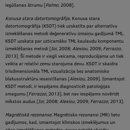
iegūšanas ātrumu [
Palmo
, 2008].
Konusa stara datortomogrāfija.
Konusa stara
datortomogrāfija (KSDT) tiek uzskatīta par alternatīvu
izmeklēšanas metodi deģeneratīvu izmaiņu gadījumā TML.
KSDT uzskata par uzticamāko TML kaulaudu komponentu
izmeklēšanas metodi [
Ioi
, 2008;
Alexiou
, 2009;
Ferrazzo
,
2013]. Šī metode ir viegli veicama, reproducējama un tiek
veikta ar relatīvi zemu starojuma devu. KSDT ir skaidra
trīsdimensionāla TML vizualizācija bez anatomisko
blakusstruktūru iesaistīšanas [
Alexiou
, 2009]. Izmantojot
KSDT metodi, ir iespējams diagnosticēt patoloģijas
smagumu [
Ferrazzo
, 2013], bet nav iespējams novērtēt
mīkstos audus [
Ioi
, 2008;
Alexiou
, 2009;
Ferrazzo
, 2013].
Magnētiskā rezonanse.
Magnētisko rezonansi (MR) lieto
gadījumos, kad, izmantojot klīniskos izmeklējumus un
citas izmeklēšanas metodes, nevar noteikt skaidru