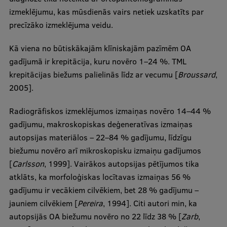
izmeklējumu, kas mūsdienās vairs netiek uzskatīts par
precīzāko izmeklējuma veidu.
Kā viena no būtiskākajām klīniskajām pazīmēm OA
gadījumā ir krepitācija, kuru novēro 1–24 %. TML
krepitācijas biežums palielinās līdz ar vecumu [
Broussard
,
2005].
Radiogrāfiskos izmeklējumos izmaiņas novēro 14–44 %
gadījumu, makroskopiskas deģeneratīvas izmaiņas
autopsijas materiālos – 22–84 % gadījumu, līdzīgu
biežumu novēro arī mikroskopisku izmaiņu gadījumos
[
Carlsson
, 1999]. Vairākos autopsijas pētījumos tika
atklāts, ka morfoloģiskas locītavas izmaiņas 56 %
gadījumu ir vecākiem cilvēkiem, bet 28 % gadījumu –
jauniem cilvēkiem [
Pereira
, 1994]. Citi autori min, ka
autopsijās OA biežumu novēro no 22 līdz 38 % [
Zarb
,