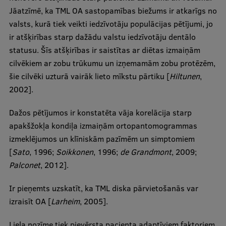
Jāatzīmē, ka TML OA sastopamības biežums ir atkarīgs no
valsts, kurā tiek veikti iedzīvotāju populācijas pētījumi, jo
ir atšķirības starp dažādu valstu iedzīvotāju dentālo
statusu. Šīs atšķirības ir saistītas ar diētas izmaiņām
cilvēkiem ar zobu trūkumu un izņemamām zobu protēzēm,
šie cilvēki uzturā vairāk lieto mīkstu pārtiku [
Hiltunen
,
2002].
Dažos pētījumos ir konstatēta vāja korelācija starp
apakšžokļa kondiļa izmaiņām ortopantomogrammas
izmeklējumos un klīniskām pazīmēm un simptomiem
[
Sato
, 1996;
Soikkonen
, 1996;
de Grandmont
, 2009;
Palconet
, 2012].
Ir pieņemts uzskatīt, ka TML diska pārvietošanās var
izraisīt OA [
Larheim
, 2005].
Liela nozīme tiek pievērsta pacienta adaptīviem faktoriem,