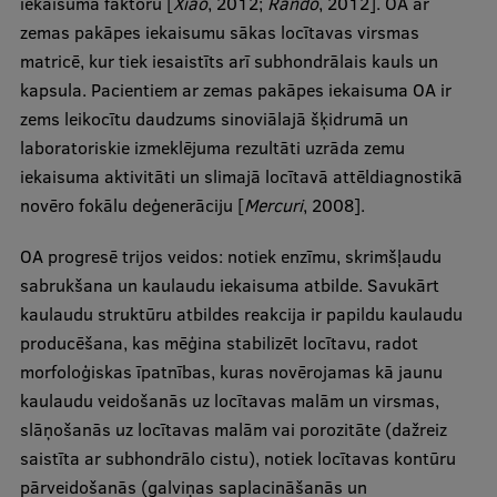
iekaisuma faktoru [
Xiao
, 2012;
Rando
, 2012]. OA ar
zemas pakāpes iekaisumu sākas locītavas virsmas
matricē, kur tiek iesaistīts arī subhondrālais kauls un
kapsula. Pacientiem ar zemas pakāpes iekaisuma OA ir
zems leikocītu daudzums sinoviālajā šķidrumā un
laboratoriskie izmeklējuma rezultāti uzrāda zemu
iekaisuma aktivitāti un slimajā locītavā attēldiagnostikā
novēro fokālu deģenerāciju [
Mercuri
, 2008].
OA progresē trijos veidos: notiek enzīmu, skrimšļaudu
sabrukšana un kaulaudu iekaisuma atbilde. Savukārt
kaulaudu struktūru atbildes reakcija ir papildu kaulaudu
producēšana, kas mēģina stabilizēt locītavu, radot
morfoloģiskas īpatnības, kuras novērojamas kā jaunu
kaulaudu veidošanās uz locītavas malām un virsmas,
slāņošanās uz locītavas malām vai porozitāte (dažreiz
saistīta ar subhondrālo cistu), notiek locītavas kontūru
pārveidošanās (galviņas saplacināšanās un