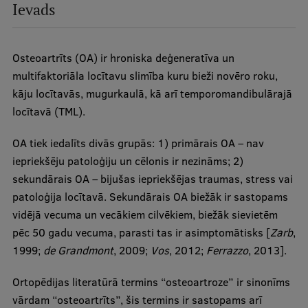
Ievads
Ģerbonis
Projekti
Osteoartrīts (OA) ir hroniska deģeneratīva un
Reitingi
multifaktoriāla locītavu slimība kuru bieži novēro roku,
kāju locītavās, mugurkaulā, kā arī temporomandibulārajā
Virtuālā tūre
locītavā (TML).
Ilgtspējīga attīstība
OA tiek iedalīts divās grupās: 1) primārais OA – nav
Studiju un vides pieejamība
iepriekšēju patoloģiju un cēlonis ir nezināms; 2)
sekundārais OA – bijušas iepriekšējas traumas, stress vai
Dati par 2025. gadu
patoloģija locītavā. Sekundārais OA biežāk ir sastopams
Suvenīri un grāmatas
vidējā vecuma un vecākiem cilvēkiem, biežāk sievietēm
pēc 50 gadu vecuma, parasti tas ir asimptomātisks [
Zarb
,
1999;
de Grandmont
, 2009;
Vos
, 2012;
Ferrazzo
, 2013].
Mūžizglītība
Ortopēdijas literatūrā termins “osteoartroze” ir sinonīms
vārdam “osteoartrīts”, šis termins ir sastopams arī