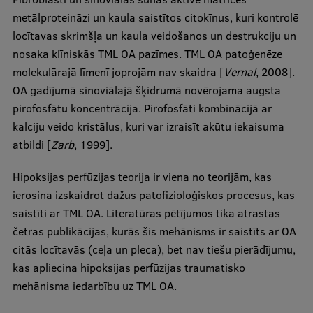
metālproteināzi un kaula saistītos citokīnus, kuri kontrolē
locītavas skrimšļa un kaula veidošanos un destrukciju un
nosaka klīniskās TML OA pazīmes. TML OA patoģenēze
molekulārajā līmenī joprojām nav skaidra [
Vernal
, 2008].
OA gadījumā sinoviālajā šķidrumā novērojama augsta
pirofosfātu koncentrācija. Pirofosfāti kombinācijā ar
kalciju veido kristālus, kuri var izraisīt akūtu iekaisuma
atbildi [
Zarb
, 1999].
Hipoksijas perfūzijas teorija ir viena no teorijām, kas
ierosina izskaidrot dažus patofizioloģiskos procesus, kas
saistīti ar TML OA. Literatūras pētījumos tika atrastas
četras publikācijas, kurās šis mehānisms ir saistīts ar OA
citās locītavās (ceļa un pleca), bet nav tiešu pierādījumu,
kas apliecina hipoksijas perfūzijas traumatisko
mehānisma iedarbību uz TML OA.