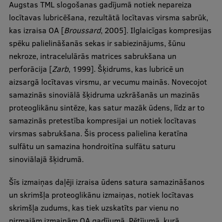
Augstas TML slogošanas gadījumā notiek nepareiza
locītavas lubricēšana, rezultātā locītavas virsma sabrūk,
kas izraisa OA [
Broussard
, 2005]. Ilglaicīgas kompresijas
spēku palielināšanās sekas ir sabiezinājums, šūnu
nekroze, intracelulārās matrices sabrukšana un
perforācija [
Zarb
, 1999]. Šķidrums, kas lubricē un
aizsargā locītavas virsmu, ar vecumu mainās. Novecojot
samazinās sinoviālā šķidruma uzkrāšanās un mazinās
proteoglikānu sintēze, kas satur mazāk ūdens, līdz ar to
samazinās pretestība kompresijai un notiek locītavas
virsmas sabrukšana. Šis process palielina keratīna
sulfātu un samazina hondroitīna sulfātu saturu
sinoviālajā šķidrumā.
Šīs izmaiņas daļēji izraisa ūdens satura samazināšanos
un skrimšļa proteoglikānu izmaiņas, notiek locītavas
skrimšļa zudums, kas tiek uzskatīts par vienu no
pirmajām izmaiņām OA gadījumā. Pētījumā, kurā