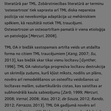
literatūrā par TML. Zobārstniecības literatūrā ar terminu
Ētikas un līdztiesības mācības
‘osteoartroze’ tiek saprasta arī TML diska nepareiza
Atvērtā universitāte
pozīcija vai neveiksmīga adaptācija uz mehāniskiem
spēkiem, kā rezultātā notiek TML traucējumi.
Sagatavošanas kursi
Osteoartrozei un osteoartrītam pamatā ir viena etioloģija
Profesionālās pilnveides kursi
un patoloģija [
Mercuri
, 2008].
ESF kvalifikācijas celšanas kursi
TML OA ir biežāk sastopamais artrīta veids un atdalīta
Pedagoģiskās izaugsmes centrs
forma no citiem TML traucējumiem [
Kang
, 2007;
Su
,
2013], kas biežāk skar tikai vienu locītavu [
Gynther
,
Kvalifikācijas atbilstības pārbaude
1996]. TML OA raksturīga progresīva locītavu destrukcija
un skrimšļa zudums, kurš kļūst mīksts, nodilis un plāns,
novēro arī remodelēšanos un osteofītu veidošanos uz
Pētniecība
locītavas malām, subartikulārās cistas, kas saistītas ar
subhondrālā kaula sabiezējumu [
Zarb
, 1999;
Mercuri
,
2008;
Vernal
, 2008;
Xiao
, 2012;
de Souza
, 2012;
Rando
,
Zinātniskie institūti un laboratorijas
2012;
Ferrazzo
, 2013]. TML OA gadījumā novēro arī