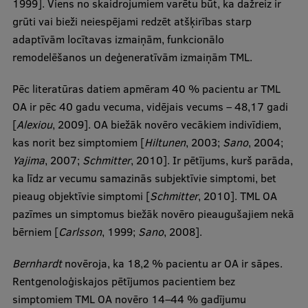
1999]. Viens no skaidrojumiem varētu būt, ka dažreiz ir
grūti vai bieži neiespējami redzēt atšķirības starp
adaptīvām locītavas izmaiņām, funkcionālo
remodelēšanos un deģeneratīvām izmaiņām TML.
Pēc literatūras datiem apmēram 40 % pacientu ar TML
OA ir pēc 40 gadu vecuma, vidējais vecums – 48,17 gadi
[
Alexiou
, 2009]. OA biežāk novēro vecākiem indivīdiem,
kas norit bez simptomiem [
Hiltunen
, 2003;
Sano
, 2004;
Yajima
, 2007;
Schmitter
, 2010]. Ir pētījums, kurš parāda,
ka līdz ar vecumu samazinās subjektīvie simptomi, bet
pieaug objektīvie simptomi [
Schmitter
, 2010]. TML OA
pazīmes un simptomus biežāk novēro pieaugušajiem nekā
bērniem [
Carlsson
, 1999;
Sano
, 2008].
Bernhardt
novēroja, ka 18,2 % pacientu ar OA ir sāpes.
Rentgenoloģiskajos pētījumos pacientiem bez
simptomiem TML OA novēro 14–44 % gadījumu