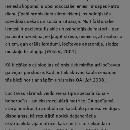
iemeslu kopums. Biopsihosociālie iemesli ir sāpes katru
dienu (īpaši hroniskiem slimniekiem), psiholoģiskās
uzvedības sekas un sociālā situācija. Multifaktoriālie
iemesli ir pacienta fiziskie un psiholoģiskie faktori – gan
pacienta uzvedība, iekļaujot stresu, nemieru, attiecības ar
citiem, gan orālie ieradumi, locītavas anatomija, slodze,
muskuļu fizioloģija [
Greene
, 2001].
Kā biežākais etioloģijas cēlonis tiek minēta arī locītavas
galviņas pārslodze. Kad notiek aktīvas kaula izmaiņas,
tās bieži norit ar sāpēm un izraisa OA [
Ioi
, 2008].
Locītavas skrimsli veido viena tipa speciāla šūna –
hondrocīts – un ekstracelulārā matrice. OA gadījumā
starp hondrocītu anabolo un katabolo procesu veidojas
disbalanss, kā rezultātā notiek deģenerācija
ekstracelulārajā matricē, kas saistīts ar sekundāro