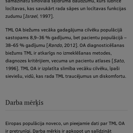
samazinātu sinoviālā šķidruma daudzumu, kurš lubricē
Pētniecības datu pārvaldība
locītavas, kas savukārt rada sāpes un locītavas funkcijas
RSU zinātnes portāls
zudumu [
Israel
, 1997].
Zinātnes ietekme
TML OA biežums vecāka gadagājuma cilvēku populācijā
sastopams 8,9–36 % gadījumu, bet pacientu populācijā –
Pētniecības platformas
38–65 % gadījumu [
Rando
, 2012]. OA diagnosticēšanas
Doktorantūras skola
biežums TML ir atkarīgs no izmeklēšanas metodes,
diagnozes kritērijiem, vecuma un pacientu atlases [
Pētniecības pakalpojumi
Sato
,
1996]. TML OA ir izplatīta slimība vecāku cilvēku, īpaši
Pētniecības projekti
sieviešu, vidū, kas rada TML traucējumus un diskomfortu.
Zinātnieku brokastis
Vertikāli integrētie projekti
Darba mērķis
Zinātniskās konferences
Inovāciju centrs
Eiropas populācija noveco, un pieejamie dati par TML OA
ir pretrunīgi. Darba mērķis ir apkopot un salīdzināt