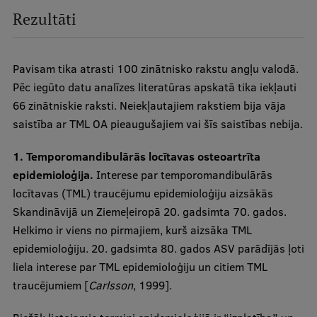
Rezultāti
Pavisam tika atrasti 100 zinātnisko rakstu angļu valodā.
Pēc iegūto datu analīzes literatūras apskatā tika iekļauti
66 zinātniskie raksti. Neiekļautajiem rakstiem bija vāja
saistība ar TML OA pieaugušajiem vai šīs saistības nebija.
1. Temporomandibulārās locītavas osteoartrīta
epidemioloģija.
Interese par temporomandibulārās
locītavas (TML) traucējumu epidemioloģiju aizsākās
Skandināvijā un Ziemeļeiropā 20. gadsimta 70. gados.
Helkimo ir viens no pirmajiem, kurš aizsāka TML
epidemioloģiju. 20. gadsimta 80. gados ASV parādījās ļoti
liela interese par TML epidemioloģiju un citiem TML
traucējumiem [
Carlsson
, 1999].