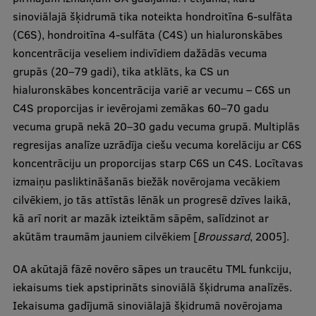
sinoviālajā šķidrumā tika noteikta hondroitīna 6-sulfāta
(C6S), hondroitīna 4-sulfāta (C4S) un hialuronskābes
koncentrācija veseliem indivīdiem dažādās vecuma
grupās (20–79 gadi), tika atklāts, ka CS un
hialuronskābes koncentrācija variē ar vecumu – C6S un
C4S proporcijas ir ievērojami zemākas 60–70 gadu
vecuma grupā nekā 20–30 gadu vecuma grupā. Multiplās
regresijas analīze uzrādīja ciešu vecuma korelāciju ar C6S
koncentrāciju un proporcijas starp C6S un C4S. Locītavas
izmaiņu pasliktināšanās biežāk novērojama vecākiem
cilvēkiem, jo tās attīstās lēnāk un progresē dzīves laikā,
kā arī norit ar mazāk izteiktām sāpēm, salīdzinot ar
akūtām traumām jauniem cilvēkiem [
Broussard
, 2005].
OA akūtajā fāzē novēro sāpes un traucētu TML funkciju,
iekaisums tiek apstiprināts sinoviālā šķidruma analīzēs.
Iekaisuma gadījumā sinoviālajā šķidrumā novērojama