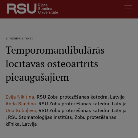
Pārlekt
uz
galveno
saturu
English
.
Zinatniskie raksti
Latviski
Temporomandibulārās
Meklēt
Atpakaļceļš
Skolēniem
locītavas osteoartrīts
Studentiem
Mobile
augšējā
pieaugušajiem
Absolventiem
izvēlne
Darbiniekiem
Darba devējiem
Evija Ņikitina
, RSU Zobu protezēšanas katedra, Latvija
Anda Slaidiņa
, RSU Zobu protezēšanas katedra, Latvija
Bibliotēka
Una Soboļeva
, RSU Zobu protezēšanas katedra, Latvija
, RSU Stomatoloģijas institūts, Zobu protezēšanas
Kontakti
klīnika, Latvija
Vakances