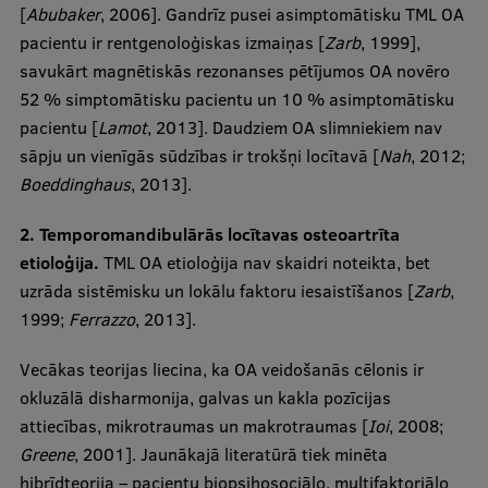
[
Abubaker
, 2006]. Gandrīz pusei asimptomātisku TML OA
pacientu ir rentgenoloģiskas izmaiņas [
Zarb
, 1999],
savukārt magnētiskās rezonanses pētījumos OA novēro
52 % simptomātisku pacientu un 10 % asimptomātisku
pacientu [
Lamot
, 2013]. Daudziem OA slimniekiem nav
sāpju un vienīgās sūdzības ir trokšņi locītavā [
Nah
, 2012;
Boeddinghaus
, 2013].
2. Temporomandibulārās locītavas osteoartrīta
etioloģija.
TML OA etioloģija nav skaidri noteikta, bet
uzrāda sistēmisku un lokālu faktoru iesaistīšanos [
Zarb
,
1999;
Ferrazzo
, 2013].
Vecākas teorijas liecina, ka OA veidošanās cēlonis ir
okluzālā disharmonija, galvas un kakla pozīcijas
attiecības, mikrotraumas un makrotraumas [
Ioi
, 2008;
Greene
, 2001]. Jaunākajā literatūrā tiek minēta
hibrīdteorija – pacientu biopsihosociālo, multifaktoriālo