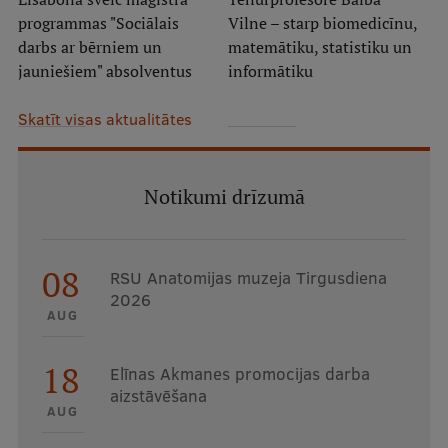
programmas "Sociālais
Vilne – starp biomedicīnu,
Ģerbonis
darbs ar bērniem un
matemātiku, statistiku un
Projekti
jauniešiem" absolventus
informātiku
Reitingi
Skatīt visas aktualitātes
Virtuālā tūre
Ilgtspējīga attīstība
Notikumi drīzumā
Studiju un vides pieejamība
Dati par 2025. gadu
08
RSU Anatomijas muzeja Tirgusdiena
2026
Suvenīri un grāmatas
AUG
18
Elīnas Akmanes promocijas darba
Mūžizglītība
aizstāvēšana
AUG