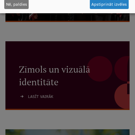
Nē, paldies
Apstiprināt izvēles
LASĪT VAIRĀK
Zīmols un vizuālā
identitāte
LASĪT VAIRĀK