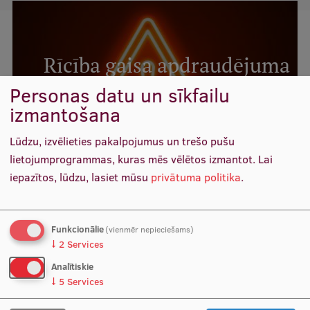
Starptautiskā sadarbība
Rīcība gaisa apdraudējuma
Mobilitātes programmas
gadījumā
Personas datu un sīkfailu
Starptautiskie projekti
izmantošana
LASĪT VAIRĀK
Starptautiskie sadarbības partneri
Lūdzu, izvēlieties pakalpojumus un trešo pušu
lietojumprogrammas, kuras mēs vēlētos izmantot.
Lai
EURAXESS RSU kontaktpunkts
iepazītos, lūdzu, lasiet mūsu
privātuma politika
.
EATRIS koordinators Latvijā
Funkcionālie
(vienmēr nepieciešams)
↓
2
Services
Izlaidumu fotogrāfijas un
Analītiskie
↓
5
Services
videoieraksti