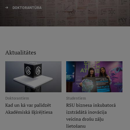
Mobile
DOKTORANTŪRA
galvenā
Studiju iespējas
izvēlne
Pamatstudiju programmas
Maģistra studiju programmas
Aktualitātes
Doktorantūra
Rezidentūra
Uzņemšana
Praktiska informācija
Doktorantiem
Studentiem
Kad un kā var palīdzēt
RSU biznesa inkubatorā
Akadēmiskā šķīrējtiesa
izstrādātā inovācija
Par RSU
veicina drošu zāļu
lietošanu