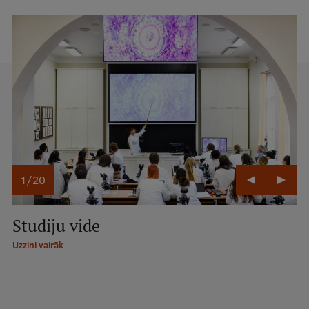
Pētniecības datu pārvaldība
RSU zinātnes portāls
Zinātnes ietekme
Pētniecības platformas
Doktorantūras skola
Pētniecības pakalpojumi
Pētniecības projekti
1
/
20
Zinātnieku brokastis
Vertikāli integrētie projekti
Studiju vide
Uzzini vairāk
Zinātniskās konferences
Inovāciju centrs