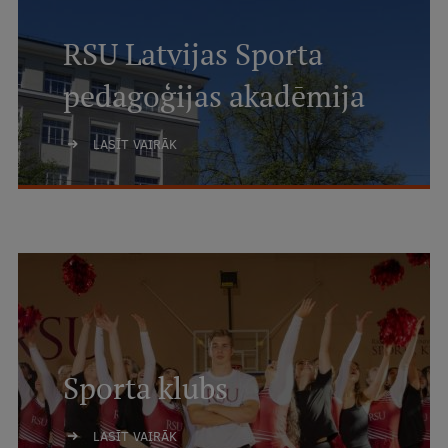
RSU Latvijas Sporta
pedagoģijas akadēmija
LASĪT VAIRĀK
Sporta klubs
LASĪT VAIRĀK