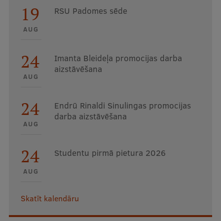
19
Ētikas un līdztiesības mācības
RSU Padomes sēde
Atvērtā universitāte
AUG
Sagatavošanas kursi
24
Imanta Bleideļa promocijas darba
Profesionālās pilnveides kursi
aizstāvēšana
AUG
ESF kvalifikācijas celšanas kursi
24
Endrū Rinaldi Sinulingas promocijas
Pedagoģiskās izaugsmes centrs
darba aizstāvēšana
Kvalifikācijas atbilstības pārbaude
AUG
24
Studentu pirmā pietura 2026
Pētniecība
AUG
Skatīt kalendāru
Zinātniskie institūti un laboratorijas