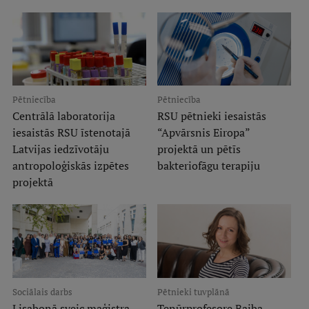
Studentu dzīve
Studiju norises vietas
Fakultātes
Pētniecība
Pētniecība
Mūsu cilvēki
Centrālā laboratorija
RSU pētnieki iesaistās
iesaistās RSU īstenotajā
“Apvārsnis Eiropa”
Stratēģija
Latvijas iedzīvotāju
projektā un pētīs
antropoloģiskās izpētes
bakteriofāgu terapiju
Struktūra
projektā
Vēsture un tradīcijas
Identitāte
RSU fonds
Aula
Sociālais darbs
Pētnieki tuvplānā
Muzeji un ekspozīcijas
Lisabonā sveic maģistra
Tenūrprofesore Baiba