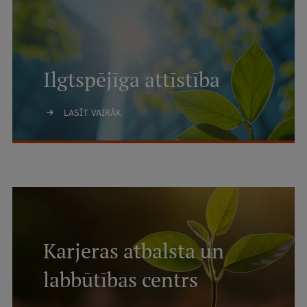
Ilgtspējīga attīstība
LASĪT VAIRĀK
Karjeras atbalsta un
labbūtības centrs