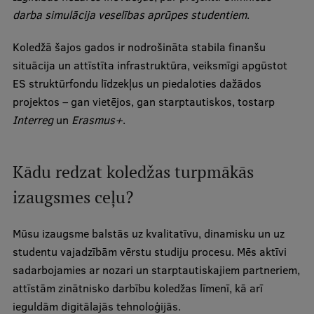
Pētniecības datu pārvaldība
darba simulācija veselības aprūpes studentiem
.
RSU zinātnes portāls
Koledžā šajos gados ir nodrošināta stabila finanšu
Zinātnes ietekme
situācija un attīstīta infrastruktūra, veiksmīgi apgūstot
ES struktūrfondu līdzekļus un piedaloties dažādos
Pētniecības platformas
projektos – gan vietējos, gan starptautiskos, tostarp
Doktorantūras skola
Interreg
un
Erasmus+
.
Pētniecības pakalpojumi
Kādu redzat koledžas turpmākās
Pētniecības projekti
izaugsmes ceļu?
Zinātnieku brokastis
Vertikāli integrētie projekti
Mūsu izaugsme balstās uz kvalitatīvu, dinamisku un uz
studentu vajadzībām vērstu studiju procesu. Mēs aktīvi
Zinātniskās konferences
sadarbojamies ar nozari un starptautiskajiem partneriem,
Inovāciju centrs
attīstām zinātnisko darbību koledžas līmenī, kā arī
ieguldām digitālajās tehnoloģijās.