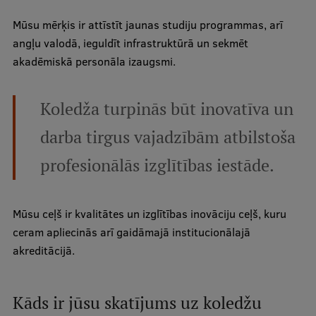
Starptautiskā sadarbība
Mūsu mērķis ir attīstīt jaunas studiju programmas, arī
angļu valodā, ieguldīt infrastruktūrā un sekmēt
akadēmiskā personāla izaugsmi.
Mobilitātes programmas
Koledža turpinās būt inovatīva un
Starptautiskie projekti
darba tirgus vajadzībām atbilstoša
Starptautiskie sadarbības partneri
profesionālās izglītības iestāde.
EURAXESS RSU kontaktpunkts
EATRIS koordinators Latvijā
Mūsu ceļš ir kvalitātes un izglītības inovāciju ceļš, kuru
ceram apliecinās arī gaidāmajā institucionālajā
akreditācijā.
Kāds ir jūsu skatījums uz koledžu