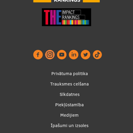
Footer
Privātuma politika
menu
Trauksmes celšana
Sīkdatnes
Piekļūstamība
Apakšējā
Medijiem
izvēlne2
Īpašumi un izsoles