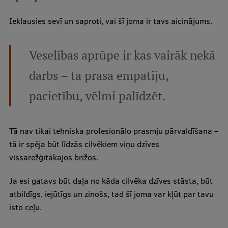
Ieklausies sevī un saproti, vai šī joma ir tavs aicinājums.
Veselības aprūpe ir kas vairāk nekā
darbs – tā prasa empātiju,
pacietību, vēlmi palīdzēt.
Tā nav tikai tehniska profesionālo prasmju pārvaldīšana –
tā ir spēja būt līdzās cilvēkiem viņu dzīves
vissarežģītākajos brīžos.
Ja esi gatavs būt daļa no kāda cilvēka dzīves stāsta, būt
atbildīgs, iejūtīgs un zinošs, tad šī joma var kļūt par tavu
īsto ceļu.