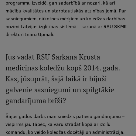
programmu izveidē, gan sadarbībā ar nozari, kā arī
Ģerbonis
mācību kvalitātes un starptautiskās atzinības jomā. Par
sasniegumiem, nākotnes mērķiem un koledžas darbības
Projekti
nozīmi Latvijas izglītības sistēmā – sarunā ar RSU SKMK
Reitingi
direktori Ināru Upmali.
Virtuālā tūre
Jūs vadāt RSU Sarkanā Krusta
Ilgtspējīga attīstība
medicīnas koledžu kopš 2014. gada.
Studiju un vides pieejamība
Kas, jūsuprāt, šajā laikā ir bijuši
Dati par 2025. gadu
galvenie sasniegumi un spilgtākie
Suvenīri un grāmatas
gandarījuma brīži?
Mūžizglītība
Šajos gados darbs man sniedzis patiesu gandarījumu –
vispirms jau tāpēc, ka varu strādāt kopā ar izcilu
komandu, ko veido koledžas docētāji un administrācija.