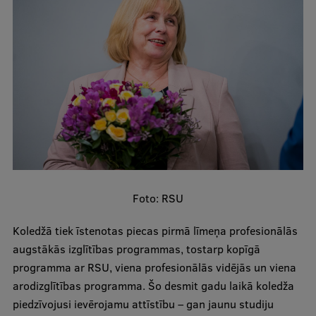
Studentu dzīve
Studiju norises vietas
Fakultātes
Mūsu cilvēki
Stratēģija
Struktūra
Foto: RSU
Vēsture un tradīcijas
Identitāte
Koledžā tiek īstenotas piecas pirmā līmeņa profesionālās
augstākās izglītības programmas, tostarp kopīgā
RSU fonds
programma ar RSU, viena profesionālās vidējās un viena
Aula
arodizglītības programma. Šo desmit gadu laikā koledža
piedzīvojusi ievērojamu attīstību – gan jaunu studiju
Muzeji un ekspozīcijas