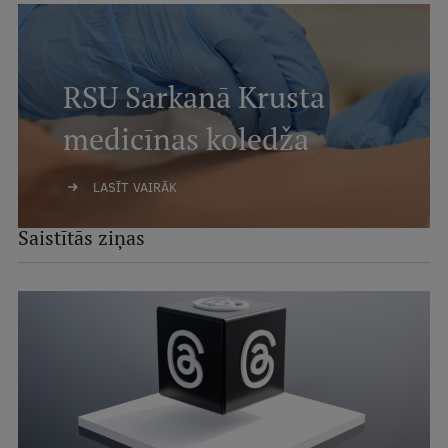
RSU Sarkanā Krusta
medicīnas koledža
LASĪT VAIRĀK
Saistītās ziņas