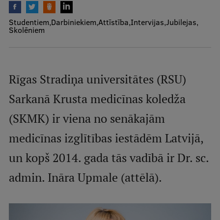
Mobile
Studentiem
Darbiniekiem
Attīstība
Intervijas
Jubilejas
galvenā
Studiju iespējas
Skolēniem
izvēlne
Pamatstudiju programmas
Rīgas Stradiņa universitātes (RSU)
Maģistra studiju programmas
Sarkanā Krusta medicīnas koledža
Doktorantūra
(SKMK) ir viena no senākajām
Rezidentūra
medicīnas izglītības iestādēm Latvijā,
Uzņemšana
un kopš 2014. gada tās vadībā ir Dr. sc.
Praktiska informācija
admin. Ināra Upmale (attēlā).
Par RSU