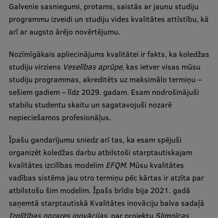
Galvenie sasniegumi, protams, saistās ar jaunu studiju
Ētikas un līdztiesības mācības
programmu izveidi un studiju vides kvalitātes attīstību, kā
Atvērtā universitāte
arī ar augsto ārējo novērtējumu.
Sagatavošanas kursi
Nozīmīgākais apliecinājums kvalitātei ir fakts, ka koledžas
Profesionālās pilnveides kursi
studiju virziens
Veselības aprūpe
, kas ietver visas mūsu
studiju programmas, akreditēts uz maksimālo termiņu –
ESF kvalifikācijas celšanas kursi
sešiem gadiem – līdz 2029. gadam. Esam nodrošinājuši
Pedagoģiskās izaugsmes centrs
stabilu studentu skaitu un sagatavojuši nozarē
nepieciešamos profesionāļus.
Kvalifikācijas atbilstības pārbaude
Īpašu gandarījumu sniedz arī tas, ka esam spējuši
organizēt koledžas darbu atbilstoši starptautiskajam
Pētniecība
kvalitātes izcilības modelim
EFQM
. Mūsu kvalitātes
vadības sistēma jau otro termiņu pēc kārtas ir atzīta par
atbilstošu šim modelim. Īpašs brīdis bija 2021. gadā
saņemtā starptautiskā Kvalitātes inovāciju balva sadaļā
Zinātniskie institūti un laboratorijas
Izglītības nozares inovācijas
, par projektu
Slimnīcas