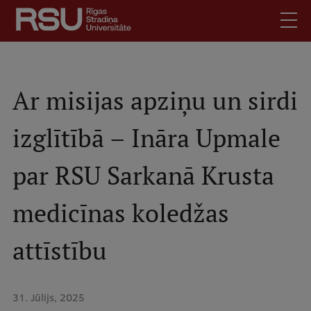
Pārlekt
uz
galveno
saturu
English
.
Latviski
Ar misijas apziņu un sirdi
Mobile
Meklēt
Skolēniem
izglītībā – Ināra Upmale
augšējā
Studentiem
izvēlne
par RSU Sarkanā Krusta
Absolventiem
Darbiniekiem
medicīnas koledžas
Darba devējiem
Bibliotēka
attīstību
Kontakti
Vakances
31. Jūlijs, 2025