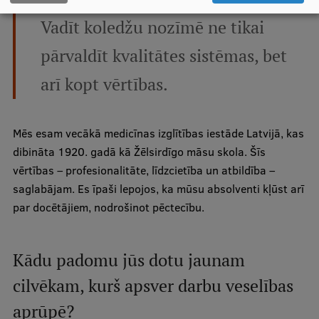
Vadīt koledžu nozīmē ne tikai
pārvaldīt kvalitātes sistēmas, bet
arī kopt vērtības.
Mēs esam vecākā medicīnas izglītības iestāde Latvijā, kas
dibināta 1920. gadā kā Žēlsirdīgo māsu skola. Šīs
vērtības – profesionalitāte, līdzcietība un atbildība –
saglabājam. Es īpaši lepojos, ka mūsu absolventi kļūst arī
par docētājiem, nodrošinot pēctecību.
Kādu padomu jūs dotu jaunam
cilvēkam, kurš apsver darbu veselības
aprūpē?