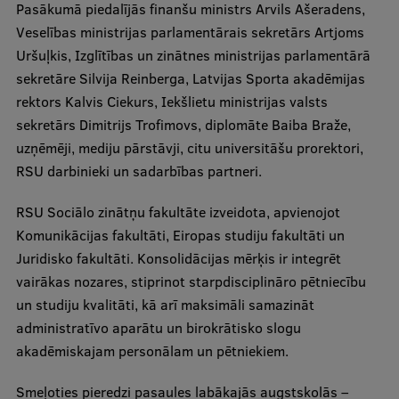
Pasākumā piedalījās finanšu ministrs Arvils Ašeradens,
Ģerbonis
Veselības ministrijas parlamentārais sekretārs Artjoms
Uršuļkis, Izglītības un zinātnes ministrijas parlamentārā
Projekti
sekretāre Silvija Reinberga, Latvijas Sporta akadēmijas
Reitingi
rektors Kalvis Ciekurs, Iekšlietu ministrijas valsts
sekretārs Dimitrijs Trofimovs, diplomāte Baiba Braže,
Virtuālā tūre
uzņēmēji, mediju pārstāvji, citu universitāšu prorektori,
Ilgtspējīga attīstība
RSU darbinieki un sadarbības partneri.
Studiju un vides pieejamība
RSU Sociālo zinātņu fakultāte izveidota, apvienojot
Dati par 2025. gadu
Komunikācijas fakultāti, Eiropas studiju fakultāti un
Juridisko fakultāti. Konsolidācijas mērķis ir integrēt
Suvenīri un grāmatas
vairākas nozares, stiprinot starpdisciplināro pētniecību
un studiju kvalitāti, kā arī maksimāli samazināt
administratīvo aparātu un birokrātisko slogu
Mūžizglītība
akadēmiskajam personālam un pētniekiem.
Smeļoties pieredzi pasaules labākajās augstskolās –