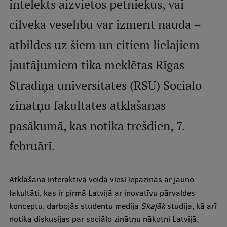
intelekts aizvietos pētniekus, vai
cilvēka veselību var izmērīt naudā –
Studentu dzīve
atbildes uz šiem un citiem lielajiem
Studiju norises vietas
jautājumiem tika meklētas Rīgas
Fakultātes
Stradiņa universitātes (RSU) Sociālo
Mūsu cilvēki
Stratēģija
zinātņu fakultātes atklāšanas
Struktūra
pasākumā, kas notika trešdien, 7.
Vēsture un tradīcijas
februārī.
Identitāte
Atklāšanā interaktīvā veidā viesi iepazinās ar jauno
RSU fonds
fakultāti, kas ir pirmā Latvijā ar inovatīvu pārvaldes
Aula
konceptu, darbojās studentu medija
Skaļāk
studija, kā arī
notika diskusijas par sociālo zinātņu nākotni Latvijā.
Muzeji un ekspozīcijas