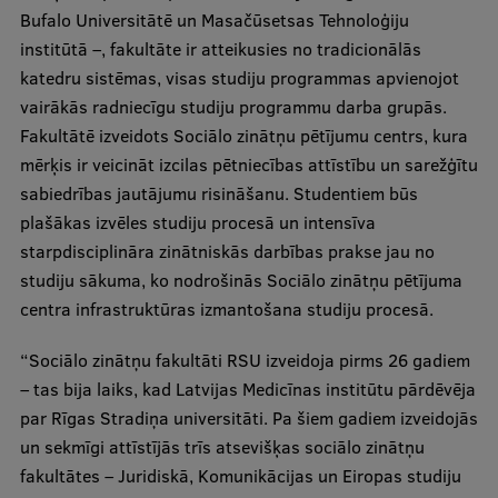
Bufalo Universitātē un Masačūsetsas Tehnoloģiju
Ētikas un līdztiesības mācības
institūtā –, fakultāte ir atteikusies no tradicionālās
Atvērtā universitāte
katedru sistēmas, visas studiju programmas apvienojot
vairākās radniecīgu studiju programmu darba grupās.
Sagatavošanas kursi
Fakultātē izveidots Sociālo zinātņu pētījumu centrs, kura
Profesionālās pilnveides kursi
mērķis ir veicināt izcilas pētniecības attīstību un sarežģītu
sabiedrības jautājumu risināšanu. Studentiem būs
ESF kvalifikācijas celšanas kursi
plašākas izvēles studiju procesā un intensīva
Pedagoģiskās izaugsmes centrs
starpdisciplināra zinātniskās darbības prakse jau no
studiju sākuma, ko nodrošinās Sociālo zinātņu pētījuma
Kvalifikācijas atbilstības pārbaude
centra infrastruktūras izmantošana studiju procesā.
“Sociālo zinātņu fakultāti RSU izveidoja pirms 26 gadiem
Pētniecība
– tas bija laiks, kad Latvijas Medicīnas institūtu pārdēvēja
par Rīgas Stradiņa universitāti. Pa šiem gadiem izveidojās
un sekmīgi attīstījās trīs atsevišķas sociālo zinātņu
Zinātniskie institūti un laboratorijas
fakultātes – Juridiskā, Komunikācijas un Eiropas studiju