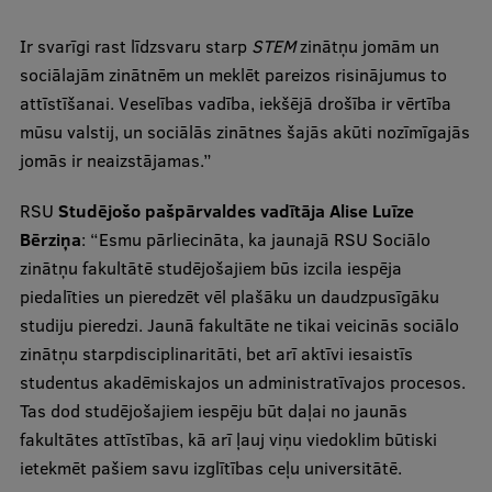
Starptautiskā sadarbība
Ir svarīgi rast līdzsvaru starp
STEM
zinātņu jomām un
sociālajām zinātnēm un meklēt pareizos risinājumus to
attīstīšanai. Veselības vadība, iekšējā drošība ir vērtība
Mobilitātes programmas
mūsu valstij, un sociālās zinātnes šajās akūti nozīmīgajās
jomās ir neaizstājamas.”
Starptautiskie projekti
RSU
Studējošo pašpārvaldes vadītāja Alise Luīze
Starptautiskie sadarbības partneri
Bērziņa
: “Esmu pārliecināta, ka jaunajā RSU Sociālo
EURAXESS RSU kontaktpunkts
zinātņu fakultātē studējošajiem būs izcila iespēja
piedalīties un pieredzēt vēl plašāku un daudzpusīgāku
EATRIS koordinators Latvijā
studiju pieredzi. Jaunā fakultāte ne tikai veicinās sociālo
zinātņu starpdisciplinaritāti, bet arī aktīvi iesaistīs
studentus akadēmiskajos un administratīvajos procesos.
Tas dod studējošajiem iespēju būt daļai no jaunās
fakultātes attīstības, kā arī ļauj viņu viedoklim būtiski
ietekmēt pašiem savu izglītības ceļu universitātē.