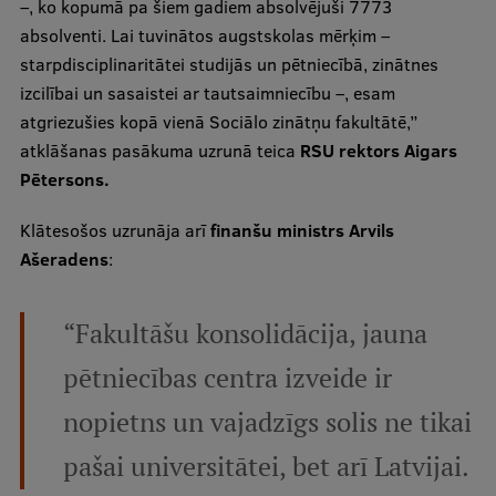
–, ko kopumā pa šiem gadiem absolvējuši 7773
Pētniecības datu pārvaldība
absolventi. Lai tuvinātos augstskolas mērķim –
RSU zinātnes portāls
starpdisciplinaritātei studijās un pētniecībā, zinātnes
izcilībai un sasaistei ar tautsaimniecību –, esam
Zinātnes ietekme
atgriezušies kopā vienā Sociālo zinātņu fakultātē,”
Pētniecības platformas
atklāšanas pasākuma uzrunā teica
RSU rektors Aigars
Pētersons.
Doktorantūras skola
Pētniecības pakalpojumi
Klātesošos uzrunāja arī
finanšu ministrs Arvils
Ašeradens
:
Pētniecības projekti
Zinātnieku brokastis
“Fakultāšu konsolidācija, jauna
Vertikāli integrētie projekti
pētniecības centra izveide ir
Zinātniskās konferences
nopietns un vajadzīgs solis ne tikai
Inovāciju centrs
pašai universitātei, bet arī Latvijai.