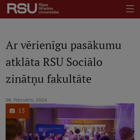
Pārlekt
uz
galveno
saturu
English
.
Latviski
Ar vērienīgu pasākumu
Mobile
Meklēt
Skolēniem
atklāta RSU Sociālo
augšējā
Studentiem
izvēlne
zinātņu fakultāte
Absolventiem
Darbiniekiem
Darba devējiem
08. februāris, 2024
1
no
Bibliotēka
15
Kontakti
Vakances