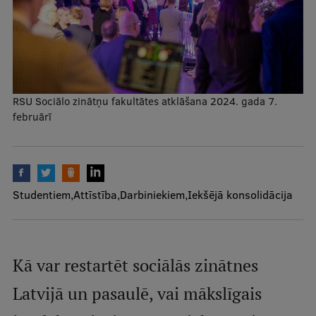
Mobile
galvenā
Studiju iespējas
izvēlne
Pamatstudiju programmas
RSU Sociālo zinātņu fakultātes atklāšana 2024. gada 7.
februārī
Maģistra studiju programmas
Doktorantūra
Rezidentūra
Studentiem
Attīstība
Darbiniekiem
Iekšējā konsolidācija
Uzņemšana
Praktiska informācija
Kā var restartēt sociālās zinātnes
Par RSU
Latvijā un pasaulē, vai mākslīgais