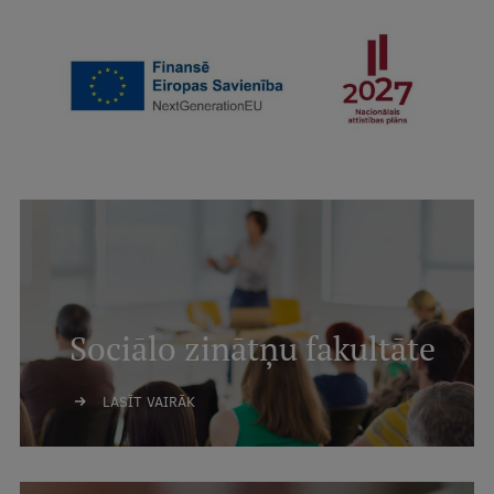
Sociālo zinātņu fakultāte
LASĪT VAIRĀK