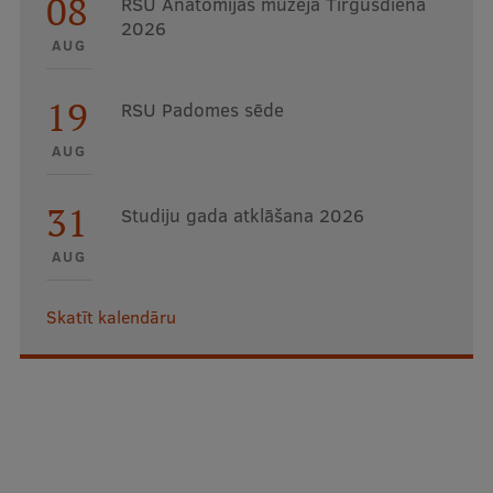
08
RSU Anatomijas muzeja Tirgusdiena
2026
AUG
19
RSU Padomes sēde
AUG
31
Studiju gada atklāšana 2026
AUG
Skatīt kalendāru