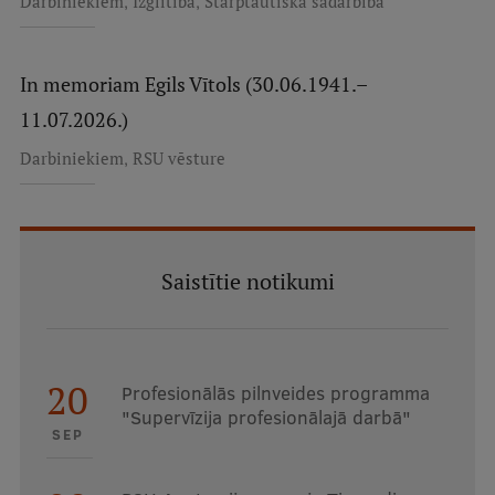
,
,
Darbiniekiem
Izglītība
Starptautiskā sadarbība
In memoriam Egils Vītols (30.06.1941.–
11.07.2026.)
,
Darbiniekiem
RSU vēsture
Saistītie notikumi
20
Profesionālās pilnveides programma
"Supervīzija profesionālajā darbā"
SEP