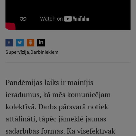
Mobile
galvenā
Studiju iespējas
izvēlne
Pamatstudiju programmas
Supervīzija
Darbiniekiem
Maģistra studiju programmas
Doktorantūra
Rezidentūra
Pandēmijas laiks ir mainījis
Uzņemšana
ieradumus, kā mēs komunicējam
Praktiska informācija
kolektīvā. Darbs pārsvarā notiek
attālināti, tāpēc jāmeklē jaunas
Par RSU
sadarbības formas. Kā visefektīvāk