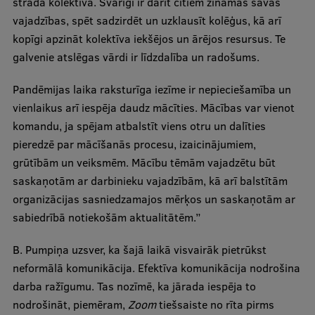
strādā kolektīvā. Svarīgi ir darīt citiem zināmas savas
vajadzības, spēt sadzirdēt un uzklausīt kolēģus, kā arī
Ģerbonis
kopīgi apzināt kolektīva iekšējos un ārējos resursus. Te
Projekti
galvenie atslēgas vārdi ir līdzdalība un radošums.
Reitingi
Pandēmijas laika raksturīga iezīme ir nepieciešamība un
Virtuālā tūre
vienlaikus arī iespēja daudz mācīties. Mācības var vienot
komandu, ja spējam atbalstīt viens otru un dalīties
Ilgtspējīga attīstība
pieredzē par mācīšanās procesu, izaicinājumiem,
Studiju un vides pieejamība
grūtībām un veiksmēm. Mācību tēmām vajadzētu būt
saskaņotām ar darbinieku vajadzībām, kā arī balstītām
Dati par 2025. gadu
organizācijas sasniedzamajos mērķos un saskaņotām ar
Suvenīri un grāmatas
sabiedrībā notiekošām aktualitātēm.”
B. Pumpiņa uzsver, ka šajā laikā visvairāk pietrūkst
neformālā komunikācija. Efektīva komunikācija nodrošina
Mūžizglītība
darba ražīgumu. Tas nozīmē, ka jārada iespēja to
nodrošināt, piemēram,
Zoom
tiešsaiste no rīta pirms