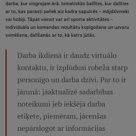
darba, kur vingrojam ārā, tematiskās ballītes, kur dalīties
Ētikas un līdztiesības mācības
ar to, kas parasti paliek aiz kadra sapulcēs – mājdzīvnieki
Atvērtā universitāte
vai hobiji. Tāpat vienot var arī sporta aktivitātes –
individuālo un komandas rezultātu kopīgošana un uzvaru
Sagatavošanas kursi
svinēšana, dalīšanās ar to, kā katrs jūtās.
Profesionālās pilnveides kursi
ESF kvalifikācijas celšanas kursi
Darba ikdienā ir daudz virtuālo
Pedagoģiskās izaugsmes centrs
kontaktu, ir izplūdusi robeža starp
Kvalifikācijas atbilstības pārbaude
personīgo un darba dzīvi. Par to ir
jārunā: jāaktualizē sadarbības
Pētniecība
noteikumi jeb iekšējā darba
etiķete, piemēram, jācenšas
nepārslogot ar informācijas
Zinātniskie institūti un laboratorijas