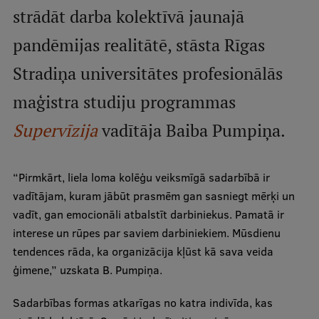
strādāt darba kolektīvā jaunajā
Studentu dzīve
pandēmijas realitātē, stāsta Rīgas
Studiju norises vietas
Stradiņa universitātes profesionālās
Fakultātes
maģistra studiju programmas
Mūsu cilvēki
Supervīzija
vadītāja Baiba Pumpiņa.
Stratēģija
Struktūra
“Pirmkārt, liela loma kolēģu veiksmīgā sadarbībā ir
vadītājam, kuram jābūt prasmēm gan sasniegt mērķi un
Vēsture un tradīcijas
vadīt, gan emocionāli atbalstīt darbiniekus. Pamatā ir
Identitāte
interese un rūpes par saviem darbiniekiem. Mūsdienu
tendences rāda, ka organizācija kļūst kā sava veida
RSU fonds
ģimene,” uzskata B. Pumpiņa.
Aula
Sadarbības formas atkarīgas no katra indivīda, kas
Muzeji un ekspozīcijas