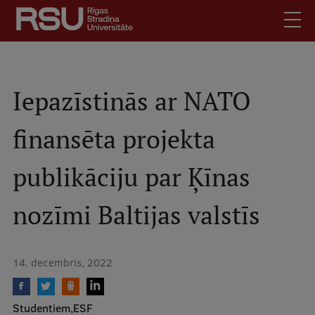
Pārlekt
uz
galveno
saturu
English
.
Latviski
Iepazīstinās ar NATO
Mobile
Meklēt
Skolēniem
finansēta projekta
augšējā
Studentiem
izvēlne
publikāciju par Ķīnas
Absolventiem
Darbiniekiem
nozīmi Baltijas valstīs
Darba devējiem
Bibliotēka
14. decembris, 2022
Kontakti
Vakances
Studentiem
ESF