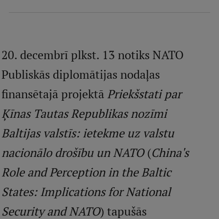
Mobile
galvenā
Studiju iespējas
izvēlne
20. decembrī plkst. 13 notiks NATO
Pamatstudiju programmas
Publiskās diplomātijas nodaļas
Maģistra studiju programmas
finansētajā projektā
Priekšstati par
Doktorantūra
Ķīnas Tautas Republikas nozīmi
Rezidentūra
Baltijas valstīs: ietekme uz valstu
Uzņemšana
nacionālo drošību un NATO
(
China's
Praktiska informācija
Role and Perception in the Baltic
States: Implications for National
Par RSU
Security and NATO
) tapušās