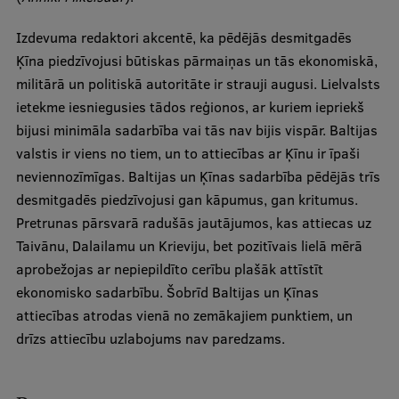
Pētniecības datu pārvaldība
Izdevuma redaktori akcentē, ka pēdējās desmitgadēs
RSU zinātnes portāls
Ķīna piedzīvojusi būtiskas pārmaiņas un tās ekonomiskā,
Zinātnes ietekme
militārā un politiskā autoritāte ir strauji augusi. Lielvalsts
ietekme iesniegusies tādos reģionos, ar kuriem iepriekš
Pētniecības platformas
bijusi minimāla sadarbība vai tās nav bijis vispār. Baltijas
Doktorantūras skola
valstis ir viens no tiem, un to attiecības ar Ķīnu ir īpaši
neviennozīmīgas. Baltijas un Ķīnas sadarbība pēdējās trīs
Pētniecības pakalpojumi
desmitgadēs piedzīvojusi gan kāpumus, gan kritumus.
Pētniecības projekti
Pretrunas pārsvarā radušās jautājumos, kas attiecas uz
Taivānu, Dalailamu un Krieviju, bet pozitīvais lielā mērā
Zinātnieku brokastis
aprobežojas ar nepiepildīto cerību plašāk attīstīt
Vertikāli integrētie projekti
ekonomisko sadarbību. Šobrīd Baltijas un Ķīnas
attiecības atrodas vienā no zemākajiem punktiem, un
Zinātniskās konferences
drīzs attiecību uzlabojums nav paredzams.
Inovāciju centrs