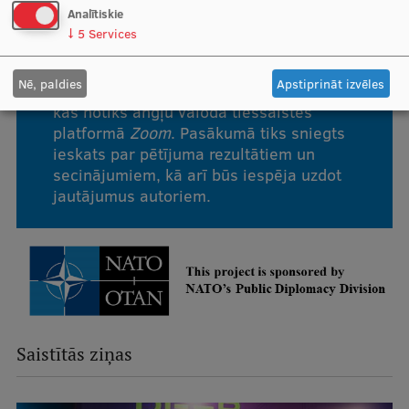
Analītiskie
↓
5
Services
Izdevuma veidotāji interesentus
Nē, paldies
Apstiprināt izvēles
pievienoties prezentācijas pasākumam,
kas notiks angļu valodā tiešsaistes
platformā
Zoom
. Pasākumā tiks sniegts
ieskats par pētījuma rezultātiem un
secinājumiem, kā arī būs iespēja uzdot
jautājumus autoriem.
Saistītās ziņas