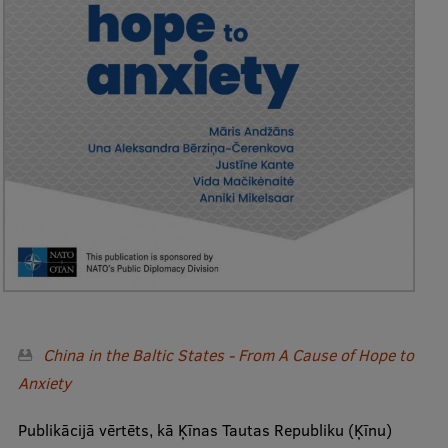
Ģerbonis
Projekti
Reitingi
Virtuālā tūre
Ilgtspējīga attīstība
Studiju un vides pieejamība
Dati par 2025. gadu
Suvenīri un grāmatas
China in the Baltic States - From A Cause of Hope to
Mūžizglītība
Anxiety
Publikācijā vērtēts, kā Ķīnas Tautas Republiku (Ķīnu)