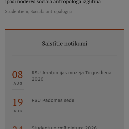
īpaši noderēs sociālā antropologa izglītība
,
Studentiem
Sociālā antropoloģija
Saistītie notikumi
08
RSU Anatomijas muzeja Tirgusdiena
2026
AUG
19
RSU Padomes sēde
AUG
Studentu pirmā pietura 2026