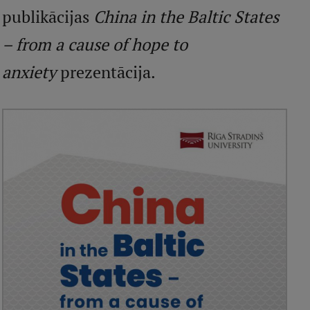
publikācijas
China in the Baltic States
Studentu dzīve
– from a cause of hope to
Studiju norises vietas
anxiety
prezentācija.
Fakultātes
Mūsu cilvēki
Stratēģija
Struktūra
Vēsture un tradīcijas
Identitāte
RSU fonds
Aula
Muzeji un ekspozīcijas