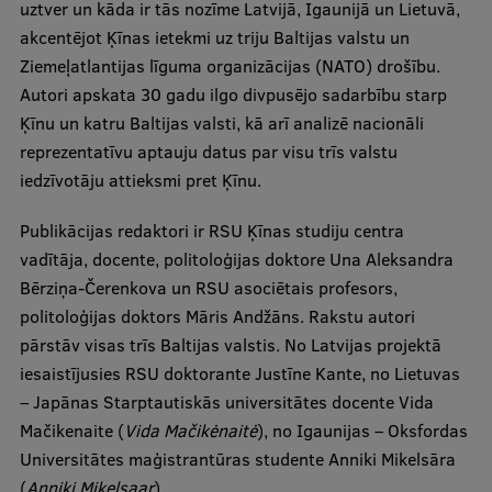
uztver un kāda ir tās nozīme Latvijā, Igaunijā un Lietuvā,
Ētikas un līdztiesības mācības
akcentējot Ķīnas ietekmi uz triju Baltijas valstu un
Atvērtā universitāte
Ziemeļatlantijas līguma organizācijas (NATO) drošību.
Autori apskata 30 gadu ilgo divpusējo sadarbību starp
Sagatavošanas kursi
Ķīnu un katru Baltijas valsti, kā arī analizē nacionāli
Profesionālās pilnveides kursi
reprezentatīvu aptauju datus par visu trīs valstu
iedzīvotāju attieksmi pret Ķīnu.
ESF kvalifikācijas celšanas kursi
Publikācijas redaktori ir RSU Ķīnas studiju centra
Pedagoģiskās izaugsmes centrs
vadītāja, docente, politoloģijas doktore Una Aleksandra
Kvalifikācijas atbilstības pārbaude
Bērziņa-Čerenkova un RSU asociētais profesors,
politoloģijas doktors Māris Andžāns. Rakstu autori
pārstāv visas trīs Baltijas valstis. No Latvijas projektā
Pētniecība
iesaistījusies RSU doktorante Justīne Kante, no Lietuvas
– Japānas Starptautiskās universitātes docente Vida
Mačikenaite (
Vida Mačikėnaitė
), no Igaunijas – Oksfordas
Zinātniskie institūti un laboratorijas
Universitātes maģistrantūras studente Anniki Mikelsāra
(
Anniki Mikelsaar
).