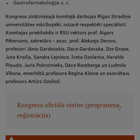
Gastrofarmakoloģija u. c.
Ētikas un līdztiesības mācības
Kongresa zinātniskajā komitejā darbojas Rīgas Stradiņa
Atvērtā universitāte
universitātes mācībspēki, nozarē respektēti speciālisti.
Sagatavošanas kursi
Komitejas priekšsēdis ir RSU rektors prof. Aigars
Pētersons, sekretārs – asoc. prof. Aleksejs Derovs,
Profesionālās pilnveides kursi
profesori Jānis Gardovskis, Dace Gardovska, Ilze Grope,
ESF kvalifikācijas celšanas kursi
Juta Kroiča, Sandra Lejniece, Iveta Ozolanta, Haralds
Plaudis, Juris Pokrotnieks, Dace Rezeberga un Ludmila
Pedagoģiskās izaugsmes centrs
Vīksna, emeritētā profesore Regīna Kleina un asociētais
Kvalifikācijas atbilstības pārbaude
profesors Artūrs Ozoliņš.
Pētniecība
Kongresa oficiālā vietne (programma,
reģistrācija)
Zinātniskie institūti un laboratorijas