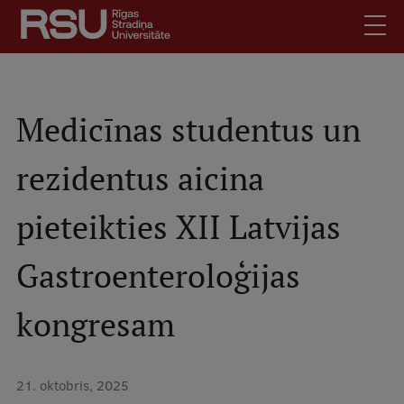
Pārlekt
uz
galveno
saturu
English
.
Latviski
Medicīnas studentus un
Mobile
Meklēt
Skolēniem
rezidentus aicina
augšējā
Studentiem
izvēlne
pieteikties XII Latvijas
Absolventiem
Darbiniekiem
Gastroenteroloģijas
Darba devējiem
Bibliotēka
kongresam
Kontakti
Vakances
21. oktobris, 2025