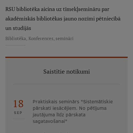
RSU bibliotēka aicina uz tīmekļsemināru par
akadēmiskās bibliotēkas jauno nozīmi pētniecībā
un studijās
,
Bibliotēka
Konferences, semināri
Saistītie notikumi
18
Praktiskais seminārs "Sistemātiskie
pārskati iesācējiem. No pētījuma
SEP
jautājuma līdz pārskata
sagatavošanai"