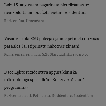
Līdz 15. augustam pagarināta pieteikšanās uz
neaizpildītajām budžeta vietām rezidentūrā
,
Rezidentūra
Uzņemšana
Vasaras skolā RSU pulcējās jaunie pētnieki no visas
pasaules, lai stiprinātu nākotnes zinātni
,
,
Konferences, semināri
SZF
Starptautiskā sadarbība
Dace Eglīte rezidentūrā apgūst klīniskā
mikrobiologa specialitāti. Ko ietver šī jaunā
programma?
,
,
,
Rezidentu stāsti
Pētniecība
Rezidentūra
Studentiem