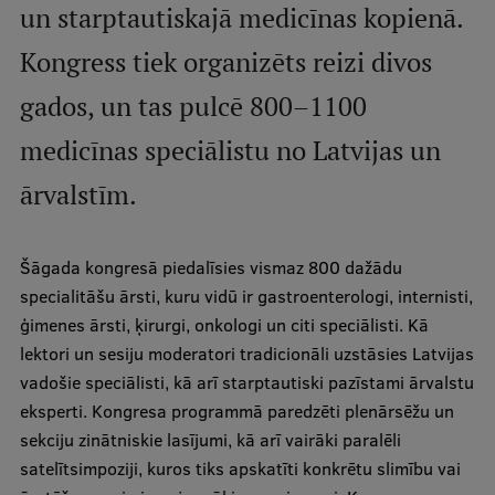
un starptautiskajā medicīnas kopienā.
Studentu dzīve
Kongress tiek organizēts reizi divos
Studiju norises vietas
gados, un tas pulcē 800–1100
Fakultātes
medicīnas speciālistu no Latvijas un
Mūsu cilvēki
ārvalstīm.
Stratēģija
Šāgada kongresā piedalīsies vismaz 800 dažādu
Struktūra
specialitāšu ārsti, kuru vidū ir gastroenterologi, internisti,
Vēsture un tradīcijas
ģimenes ārsti, ķirurgi, onkologi un citi speciālisti. Kā
lektori un sesiju moderatori tradicionāli uzstāsies Latvijas
Identitāte
vadošie speciālisti, kā arī starptautiski pazīstami ārvalstu
RSU fonds
eksperti. Kongresa programmā paredzēti plenārsēžu un
sekciju zinātniskie lasījumi, kā arī vairāki paralēli
Aula
satelītsimpoziji, kuros tiks apskatīti konkrētu slimību vai
Muzeji un ekspozīcijas