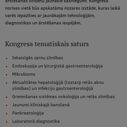
ārstēšanas virzienu jaunākie sasniegumi. Kongresa
norises vietā būs apskatāma nozares izstāde, kuras laikā
Ģerbonis
varēs iepazīties ar jaunākajām tehnoloģijām,
Projekti
diagnostikas un ārstēšanas iespējām.
Reitingi
Virtuālā tūre
Kongresa tematiskais saturs
Ilgtspējīga attīstība
Iekaisīgās zarnu slimības
Studiju un vides pieejamība
Endoskopija un ķirurģiskā gastroenteroloģija
Mikrobioms
Dati par 2025. gadu
Aktualitātes hepatoloģijā (tostarp retās aknu
Suvenīri un grāmatas
slimības) un infekciju gastroenteroloģijā
Gremošanas sistēmas onkoloģija un retās slimības
Jaunumi klīniskajā barošanā
Mūžizglītība
Pankreatoloģija
Laboratorā diagnostika