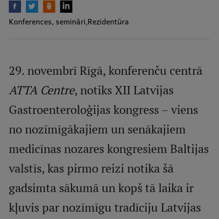
Mobile
Konferences, semināri
Rezidentūra
galvenā
Studiju iespējas
izvēlne
Pamatstudiju programmas
29. novembrī Rīgā, konferenču centrā
Maģistra studiju programmas
ATTA Centre
, notiks XII Latvijas
Doktorantūra
Gastroenteroloģijas kongress – viens
Rezidentūra
no nozīmīgākajiem un senākajiem
Uzņemšana
medicīnas nozares kongresiem Baltijas
Praktiska informācija
valstīs, kas pirmo reizi notika šā
gadsimta sākumā un kopš tā laika ir
Par RSU
kļuvis par nozīmīgu tradīciju Latvijas