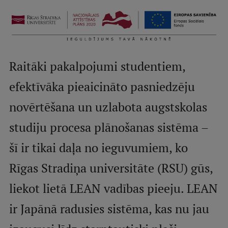
Mobile
galvenā
Studiju iespējas
izvēlne
Raitāki pakalpojumi studentiem,
Pamatstudiju programmas
efektīvāka pieaicināto pasniedzēju
Maģistra studiju programmas
novērtēšana un uzlabota augstskolas
Doktorantūra
studiju procesa plānošanas sistēma –
Rezidentūra
šī ir tikai daļa no ieguvumiem, ko
Uzņemšana
Rīgas Stradiņa universitāte (RSU) gūs,
Praktiska informācija
liekot lietā LEAN vadības pieeju. LEAN
ir Japānā radusies sistēma, kas nu jau
Par RSU