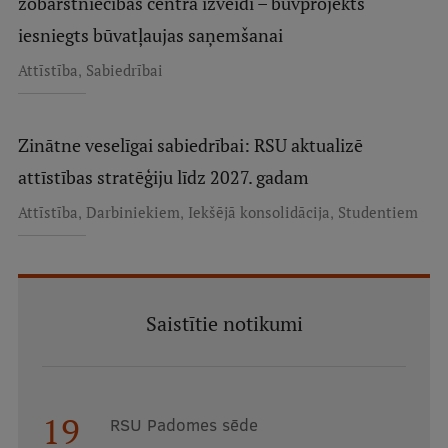
zobārstniecības centra izveidi – būvprojekts
iesniegts būvatļaujas saņemšanai
,
Attīstība
Sabiedrībai
Zinātne veselīgai sabiedrībai: RSU aktualizē
attīstības stratēģiju līdz 2027. gadam
,
,
,
Attīstība
Darbiniekiem
Iekšējā konsolidācija
Studentiem
Saistītie notikumi
19
RSU Padomes sēde