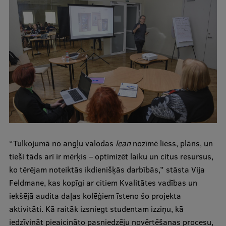
Ētikas un līdztiesības mācības
Atvērtā universitāte
Sagatavošanas kursi
Profesionālās pilnveides kursi
ESF kvalifikācijas celšanas kursi
Pedagoģiskās izaugsmes centrs
Kvalifikācijas atbilstības pārbaude
“Tulkojumā no angļu valodas
lean
nozīmē liess, plāns, un
tieši tāds arī ir mērķis – optimizēt laiku un citus resursus,
Pētniecība
ko tērējam noteiktās ikdienišķās darbībās,” stāsta Vija
Feldmane, kas kopīgi ar citiem Kvalitātes vadības un
iekšējā audita daļas kolēģiem īsteno šo projekta
aktivitāti. Kā raitāk izsniegt studentam izziņu, kā
Zinātniskie institūti un laboratorijas
iedzīvināt pieaicināto pasniedzēju novērtēšanas procesu,