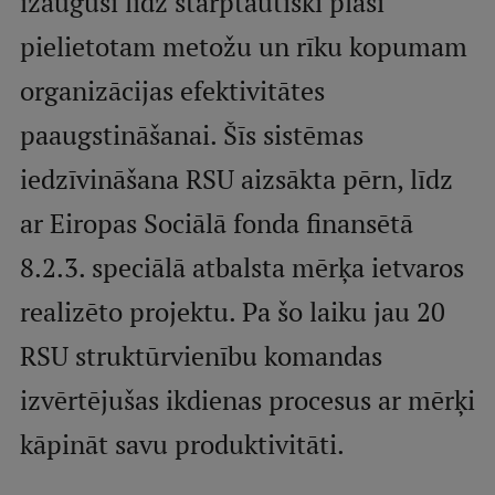
izaugusi līdz starptautiski plaši
pielietotam metožu un rīku kopumam
Studentu dzīve
organizācijas efektivitātes
Studiju norises vietas
paaugstināšanai. Šīs sistēmas
Fakultātes
iedzīvināšana RSU aizsākta pērn, līdz
Mūsu cilvēki
ar Eiropas Sociālā fonda finansētā
Stratēģija
8.2.3. speciālā atbalsta mērķa ietvaros
Struktūra
realizēto projektu. Pa šo laiku jau 20
Vēsture un tradīcijas
RSU struktūrvienību komandas
Identitāte
izvērtējušas ikdienas procesus ar mērķi
RSU fonds
kāpināt savu produktivitāti.
Aula
Muzeji un ekspozīcijas