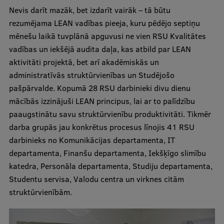
Nevis darīt mazāk, bet izdarīt vairāk – tā būtu
Ģerbonis
rezumējama LEAN vadības pieeja, kuru pēdējo septiņu
Projekti
mēnešu laikā tuvplānā apguvusi ne vien RSU Kvalitātes
vadības un iekšējā audita daļa, kas atbild par LEAN
Reitingi
aktivitāti projektā, bet arī akadēmiskās un
Virtuālā tūre
administratīvās struktūrvienības un Studējošo
pašpārvalde. Kopumā 28 RSU darbinieki divu dienu
Ilgtspējīga attīstība
mācībās izzinājuši LEAN principus, lai ar to palīdzību
Studiju un vides pieejamība
paaugstinātu savu struktūrvienību produktivitāti. Tikmēr
darba grupās jau konkrētus procesus līnojis 41 RSU
Dati par 2025. gadu
darbinieks no Komunikācijas departamenta, IT
Suvenīri un grāmatas
departamenta, Finanšu departamenta, Iekšķīgo slimību
katedra, Personāla departamenta, Studiju departamenta,
Studentu servisa, Valodu centra un virknes citām
Mūžizglītība
struktūrvienībām.