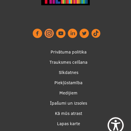
Footer
Privātuma politika
menu
Trauksmes celšana
Sīkdatnes
Piekļūstamība
Apakšējā
Medijiem
izvēlne2
Īpašumi un izsoles
Kā mūs atrast
Lapas karte