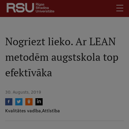
Pārlekt
uz
galveno
saturu
English
.
Latviski
Nogriezt lieko. Ar LEAN
Mobile
Meklēt
Skolēniem
metodēm augstskola top
augšējā
Studentiem
izvēlne
efektīvāka
Absolventiem
Darbiniekiem
Darba devējiem
30. Augusts, 2019
Bibliotēka
Kontakti
Kvalitātes vadība
Attīstība
Vakances