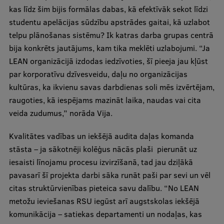
Pētniecības datu pārvaldība
kas līdz šim bijis formālas dabas, kā efektīvāk sekot līdzi
studentu apelācijas sūdzību apstrādes gaitai, kā uzlabot
RSU zinātnes portāls
telpu plānošanas sistēmu? Ik katras darba grupas centrā
Zinātnes ietekme
bija konkrēts jautājums, kam tika meklēti uzlabojumi. “Ja
LEAN organizācijā izdodas iedzīvoties, šī pieeja jau kļūst
Pētniecības platformas
par korporatīvu dzīvesveidu, daļu no organizācijas
Doktorantūras skola
kultūras, ka ikvienu savas darbdienas soli mēs izvērtējam,
raugoties, kā iespējams mazināt laika, naudas vai cita
Pētniecības pakalpojumi
veida zudumus,” norāda Vija.
Pētniecības projekti
Kvalitātes vadības un iekšējā audita daļas komanda
Zinātnieku brokastis
stāsta – ja sākotnēji kolēģus nācās plaši pierunāt uz
Vertikāli integrētie projekti
iesaisti līnojamu procesu izvirzīšanā, tad jau dziļākā
pavasarī šī projekta darbi sāka runāt paši par sevi un vēl
Zinātniskās konferences
citas struktūrvienības pieteica savu dalību. “No LEAN
Inovāciju centrs
metožu ieviešanas RSU iegūst arī augstskolas iekšējā
komunikācija – satiekas departamenti un nodaļas, kas