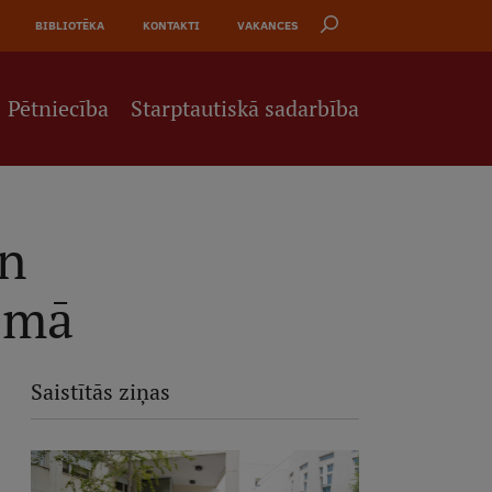
BIBLIOTĒKA
KONTAKTI
VAKANCES
Pētniecība
Starptautiskā sadarbība
un
jomā
Saistītās ziņas