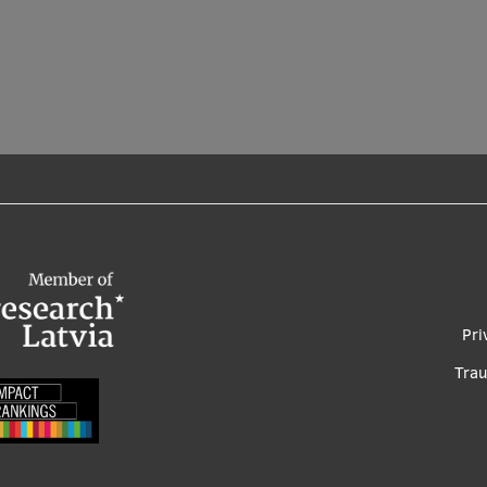
Foo
Pri
me
Tra