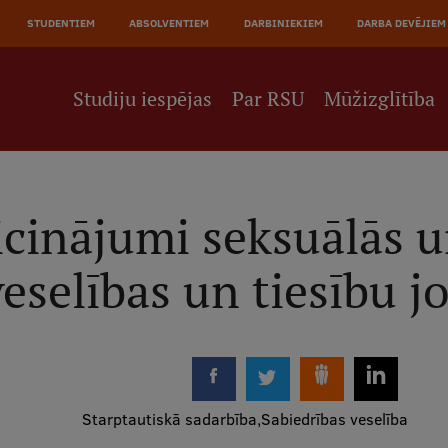
JĀ
STUDENTIEM
ABSOLVENTIEM
DARBINIEKIEM
DARBA DEVĒJIEM
NE
Studiju iespējas
Par RSU
Mūžizglītība
icinājumi seksuālās 
eselības un tiesību 
Starptautiskā sadarbība
Sabiedrības veselība