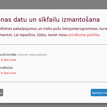
nas datu un sīkfailu izmantošana
vēlieties pakalpojumus un trešo pušu lietojumprogrammas, kur
zmantot.
Lai iepazītos, lūdzu, lasiet mūsu
privātuma politika
.
unkcionālie
(vienmēr nepieciešams)
2
Services
nalītiskie
5
Services
es
Apstiprinā