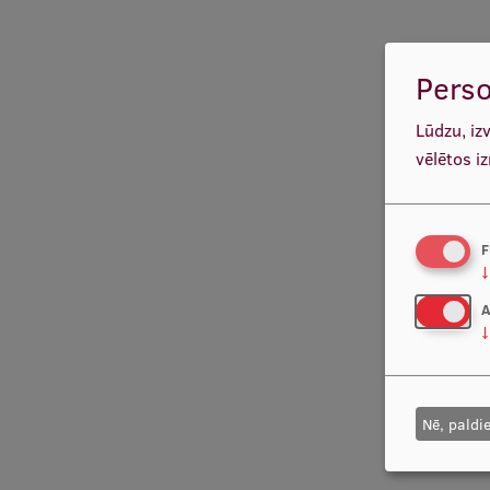
Perso
Lūdzu, iz
vēlētos i
F
↓
A
↓
Nē, paldi