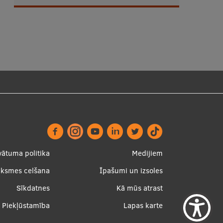
ter
Apakšējā
vātuma politika
Medijiem
nu
izvēlne2
uksmes celšana
Īpašumi un izsoles
Sīkdatnes
Kā mūs atrast
Piekļūstamība
Lapas karte