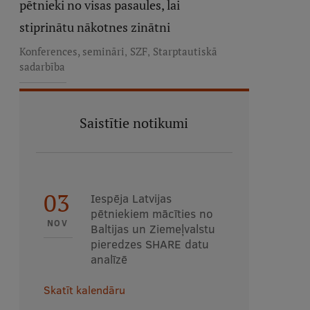
pētnieki no visas pasaules, lai
stiprinātu nākotnes zinātni
,
,
Konferences, semināri
SZF
Starptautiskā
sadarbība
Saistītie notikumi
03
Iespēja Latvijas
pētniekiem mācīties no
NOV
Baltijas un Ziemeļvalstu
pieredzes SHARE datu
analīzē
Skatīt kalendāru