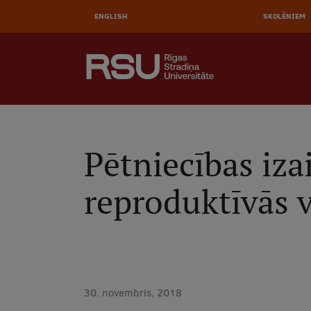
AUGŠĒ
Pārlekt
uz
ENGLISH
SKOLĒNIEM
IZVĒL
galveno
saturu
MEKLĒT
Galvenā
izvēlne
.
Pētniecības iza
reproduktīvās v
30. novembris, 2018