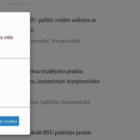
ERASMUS+ palīdz veidot saiknes ar
Melnkalni
as mēs
,
Erasmus+ pieredze
Starptautiskā
sadarbība
RSU stiprina studējošo prakšu
pārvaldību, izmantojot starptautisko
pieredzi
,
,
Darbiniekiem
Izglītība
Starptautiskā
sadarbība
t izvēles
Vasaras skolā RSU pulcējās jaunie