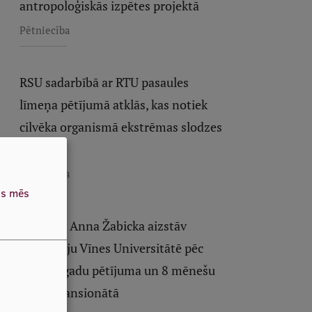
antropoloģiskās izpētes projektā
Pētniecība
RSU sadarbībā ar RTU pasaules
līmeņa pētījumā atklās, kas notiek
cilvēka organismā ekstrēmas slodzes
laikā
Pētniecība
as mēs
Pētniece Anna Žabicka aizstāv
disertāciju Vīnes Universitātē pēc
vairāku gadu pētījuma un 8 mēnešu
dzīves pansionātā