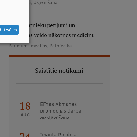
,
Pētniecība
Uzņemšana
RSU zinātnieku pētījumi un
t izvēles
zināšanas veido nākotnes medicīnu
,
Par mums medijos
Pētniecība
Saistītie notikumi
18
Elīnas Akmanes
promocijas darba
AUG
aizstāvēšana
24
Imanta Bleideļa