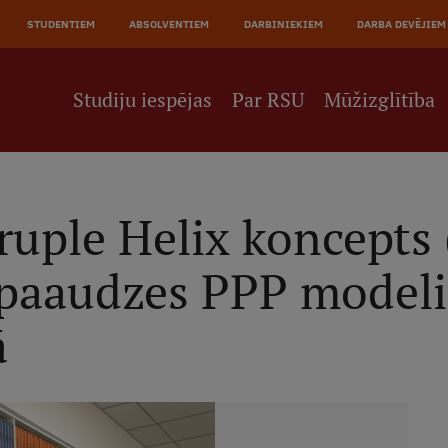
JĀ
STUDENTIEM
ABSOLVENTIEM
DARBINIEKIEM
DARBA DEVĒJIEM
NE
Studiju iespējas
Par RSU
Mūžizglītība
ruple Helix koncepts
paaudzes PPP modeli
ā