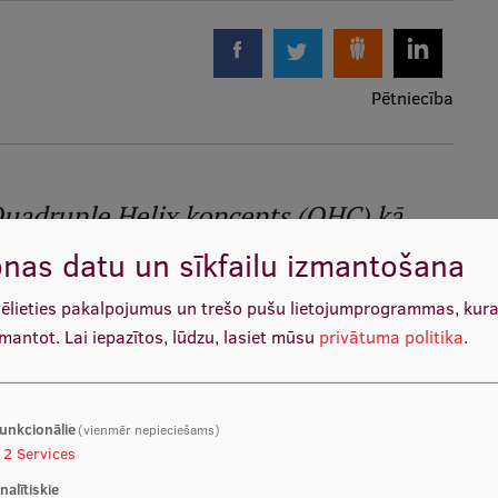
Pētniecība
uadruple Helix koncepts (QHC) kā
nas datu un sīkfailu izmantošana
modelim
vadītāja, RSU vadošā pētniece
skolas vadošais pētnieks Māris
vēlieties pakalpojumus un trešo pušu lietojumprogrammas, kur
zmantot.
Lai iepazītos, lūdzu, lasiet mūsu
privātuma politika
.
a apmeklēja Gruziju. Vadošie pētnieki
logy University Tbilisi
(
BTU
) un
unkcionālie
(vienmēr nepieciešams)
 pārrunātu potenciālo sadarbību,
2
Services
, pētniecības virzienus ar
BTU
nalītiskie