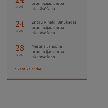
promocijas darba
AUG
aizstāvēšana
24
Endrū Rinaldi Sinulingas
promocijas darba
AUG
aizstāvēšana
28
Mārtiņa Jansona
promocijas darba
AUG
aizstāvēšana
Skatīt kalendāru