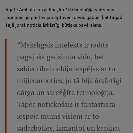
Pētniecības datu pārvaldība
Agate Ambulte atgādina, ka šī tehnoloģija vairs nav
RSU zinātnes portāls
jaunums, jo pastāv jau aptuveni divus gadus, bet tagad
šajā jomā noticis ārkārtīgi būtisks pavērsiens.
Zinātnes ietekme
Pētniecības platformas
“Mākslīgais intelekts ir radīts
Doktorantūras skola
pagājušā gadsimta vidū, bet
Pētniecības pakalpojumi
sabiedrībai nebija iespējas ar to
Pētniecības projekti
mijiedarboties, jo tā bija ārkārtīgi
Zinātnieku brokastis
dārga un sarežģīta tehnoloģija.
Vertikāli integrētie projekti
Tāpēc notiekošais ir fantastiska
Zinātniskās konferences
iespēja mums visiem ar to
Inovāciju centrs
sadarboties, izmantot un kāpināt