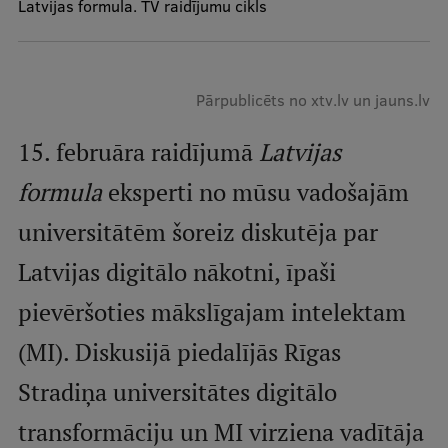
Latvijas formula. TV raidījumu cikls
Mobile
galvenā
Studiju iespējas
izvēlne
Pārpublicēts no xtv.lv un jauns.lv
Pamatstudiju programmas
15. februāra raidījumā
Latvijas
Maģistra studiju programmas
formula
eksperti no mūsu vadošajām
Doktorantūra
universitātēm šoreiz diskutēja par
Rezidentūra
Latvijas digitālo nākotni, īpaši
Uzņemšana
pievēršoties mākslīgajam intelektam
Praktiska informācija
(MI). Diskusijā piedalījās Rīgas
Stradiņa universitātes digitālo
Par RSU
transformāciju un MI virziena vadītāja