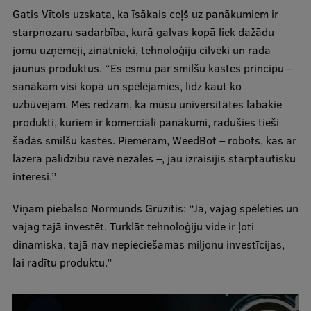
Gatis Vītols uzskata, ka īsākais ceļš uz panākumiem ir
starpnozaru sadarbība, kurā galvas kopā liek dažādu
jomu uzņēmēji, zinātnieki, tehnoloģiju cilvēki un rada
jaunus produktus. “Es esmu par smilšu kastes principu –
sanākam visi kopā un spēlējamies, līdz kaut ko
uzbūvējam. Mēs redzam, ka mūsu universitātes labākie
produkti, kuriem ir komerciāli panākumi, radušies tieši
šādās smilšu kastēs. Piemēram, WeedBot – robots, kas ar
lāzera palīdzību ravē nezāles –, jau izraisījis starptautisku
interesi.”
Viņam piebalso Normunds Grūzītis: “Jā, vajag spēlēties un
vajag tajā investēt. Turklāt tehnoloģiju vide ir ļoti
dinamiska, tajā nav nepieciešamas miljonu investīcijas,
lai radītu produktu.”