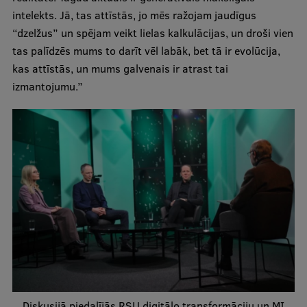
intelekts. Jā, tas attīstās, jo mēs ražojam jaudīgus
“dzelžus” un spējam veikt lielas kalkulācijas, un droši vien
tas palīdzēs mums to darīt vēl labāk, bet tā ir evolūcija,
kas attīstās, un mums galvenais ir atrast tai
izmantojumu.”
Diskusijā piedalījās RSU digitālo transformāciju un MI