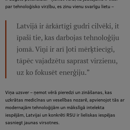
par tehnoloģisko virzību, es zinu vienu svarīgu lietu –
Latvijā ir ārkārtīgi gudri cilvēki, it
īpaši tie, kas darbojas tehnoloģiju
jomā. Viņi ir arī ļoti mērķtiecīgi,
tāpēc vajadzētu saprast virzienu,
uz ko fokusēt enerģiju.”
Viņa uzsver – ņemot vērā pieredzi un zināšanas, kas
uzkrātas medicīnas un veselības nozarē, apvienojot tās ar
modernajām tehnoloģijām un mākslīgā intelekta
iespējām, Latvijai un konkrēti RSU ir lieliskas iespējas
sasniegt jaunas virsotnes.