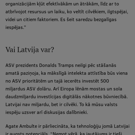
organizācijām kļūt efektīvākām un ātrākām, līdz ar to
atbrīvojot resursus un laiku, ko veltīt cilvēkiem, ilgtspējai,
videi un citiem faktoriem. Es šeit saredzu bezgalīgas
iespējas.”
Vai Latvija var?
ASV prezidents Donalds Tramps neilgi pēc stāšanās
amatā paziņoja, ka mākslīgā intelekta attīstība būs viena
no ASV prioritātēm un tajā iecerēts investēt 500
miljardus ASV dolāru. Arī Eiropa lēnām mostas un sola
daudzmiljardu investīcijas digitālās nākotnes būvniecībā.
Latvijai nav miljardu, bet ir cilvēki. To kā mūsu valsts
iespēju uzsver arī diskusijas dalībnieki.
Agate Ambulte ir pārliecināta, ka tehnoloģiju jomā Latvijai
ir augsts potenciāls. “Ņemot vērā, ka jautājums ir tieši