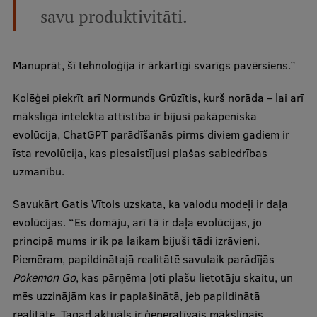
savu produktivitāti.
Starptautiskā sadarbība
Manuprāt, šī tehnoloģija ir ārkārtīgi svarīgs pavērsiens.”
Mobilitātes programmas
Kolēģei piekrīt arī Normunds Grūzītis, kurš norāda – lai arī
Starptautiskie projekti
mākslīgā intelekta attīstība ir bijusi pakāpeniska
evolūcija, ChatGPT parādīšanās pirms diviem gadiem ir
Starptautiskie sadarbības partneri
īsta revolūcija, kas piesaistījusi plašas sabiedrības
EURAXESS RSU kontaktpunkts
uzmanību.
EATRIS koordinators Latvijā
Savukārt Gatis Vītols uzskata, ka valodu modeļi ir daļa
evolūcijas. “Es domāju, arī tā ir daļa evolūcijas, jo
principā mums ir ik pa laikam bijuši tādi izrāvieni.
Piemēram, papildinātajā realitātē savulaik parādījās
Pokemon Go
, kas pārņēma ļoti plašu lietotāju skaitu, un
mēs uzzinājām kas ir paplašinātā, jeb papildinātā
realitāte. Tagad aktuāls ir ģeneratīvais mākslīgais