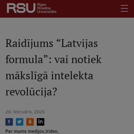
Pārlekt
uz
galveno
saturu
English
.
Latviski
Raidījums “Latvijas
Mobile
Meklēt
Skolēniem
formula”: vai notiek
augšējā
Studentiem
izvēlne
mākslīgā intelekta
Absolventiem
Darbiniekiem
revolūcija?
Darba devējiem
Bibliotēka
20. februāris, 2025
Kontakti
Vakances
Par mums medijos
Video