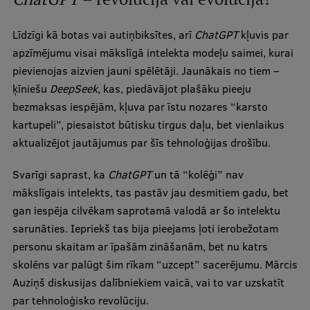
Ētikas un līdztiesības mācības
Līdzīgi kā botas vai autiņbiksītes, arī
ChatGPT
kļuvis par
Atvērtā universitāte
apzīmējumu visai mākslīgā intelekta modeļu saimei, kurai
Sagatavošanas kursi
pievienojas aizvien jauni spēlētāji. Jaunākais no tiem –
ķīniešu
DeepSeek
, kas, piedāvājot plašāku pieeju
Profesionālās pilnveides kursi
bezmaksas iespējām, kļuva par īstu nozares “karsto
ESF kvalifikācijas celšanas kursi
kartupeli”, piesaistot būtisku tirgus daļu, bet vienlaikus
aktualizējot jautājumus par šīs tehnoloģijas drošību.
Pedagoģiskās izaugsmes centrs
Svarīgi saprast, ka
Kvalifikācijas atbilstības pārbaude
ChatGPT
un tā “kolēģi” nav
mākslīgais intelekts, tas pastāv jau desmitiem gadu, bet
gan iespēja cilvēkam saprotamā valodā ar šo intelektu
sarunāties. Iepriekš tas bija pieejams ļoti ierobežotam
Pētniecība
personu skaitam ar īpašām zināšanām, bet nu katrs
skolēns var palūgt šim rīkam “uzcept” sacerējumu. Mārcis
Auziņš diskusijas dalībniekiem vaicā, vai to var uzskatīt
Zinātniskie institūti un laboratorijas
par tehnoloģisko revolūciju.