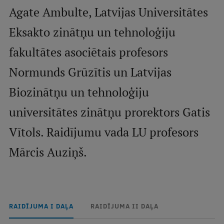
Agate Ambulte, Latvijas Universitātes
Studentu dzīve
Eksakto zinātņu un tehnoloģiju
Studiju norises vietas
fakultātes asociētais profesors
Fakultātes
Normunds Grūzītis un Latvijas
Mūsu cilvēki
Biozinātņu un tehnoloģiju
Stratēģija
universitātes zinātņu prorektors Gatis
Struktūra
Vītols. Raidījumu vada LU profesors
Vēsture un tradīcijas
Mārcis Auziņš.
Identitāte
RSU fonds
Aula
RAIDĪJUMA I DAĻA
RAIDĪJUMA II DAĻA
Muzeji un ekspozīcijas