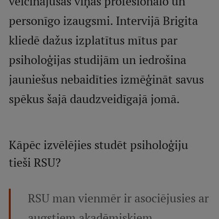
veicinājušas viņas profesionālo un
personīgo izaugsmi. Intervijā Brigita
Studentu dzīve
kliedē dažus izplatītus mītus par
Studiju norises vietas
psiholoģijas studijām un iedrošina
Fakultātes
jauniešus nebaidīties izmēģināt savus
Mūsu cilvēki
spēkus šajā daudzveidīgajā jomā.
Stratēģija
Struktūra
Vēsture un tradīcijas
Kāpēc izvēlējies studēt psiholoģiju
Identitāte
tieši RSU?
RSU fonds
Aula
RSU man vienmēr ir asociējusies ar
Muzeji un ekspozīcijas
augstiem akadēmiskiem