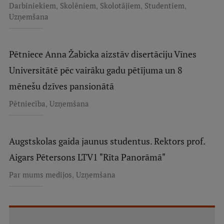
,
,
,
,
Darbiniekiem
Skolēniem
Skolotājiem
Studentiem
Uzņemšana
Pētniece Anna Žabicka aizstāv disertāciju Vīnes
Universitātē pēc vairāku gadu pētījuma un 8
mēnešu dzīves pansionātā
,
Pētniecība
Uzņemšana
Augstskolas gaida jaunus studentus. Rektors prof.
Aigars Pētersons LTV1 "Rīta Panorāmā"
,
Par mums medijos
Uzņemšana