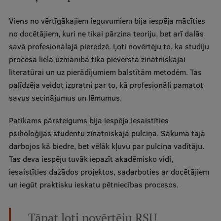
Ētikas un līdztiesības mācības
Viens no vērtīgākajiem ieguvumiem bija iespēja mācīties
Atvērtā universitāte
no docētājiem, kuri ne tikai pārzina teoriju, bet arī dalās
savā profesionālajā pieredzē. Ļoti novērtēju to, ka studiju
Sagatavošanas kursi
procesā liela uzmanība tika pievērsta zinātniskajai
Profesionālās pilnveides kursi
literatūrai un uz pierādījumiem balstītām metodēm. Tas
palīdzēja veidot izpratni par to, kā profesionāli pamatot
ESF kvalifikācijas celšanas kursi
savus secinājumus un lēmumus.
Pedagoģiskās izaugsmes centrs
Patīkams pārsteigums bija iespēja iesaistīties
Kvalifikācijas atbilstības pārbaude
psiholoģijas studentu zinātniskajā pulciņā. Sākumā tajā
darbojos kā biedre, bet vēlāk kļuvu par pulciņa vadītāju.
Tas deva iespēju tuvāk iepazīt akadēmisko vidi,
Pētniecība
iesaistīties dažādos projektos, sadarboties ar docētājiem
un iegūt praktisku ieskatu pētniecības procesos.
Zinātniskie institūti un laboratorijas
Tāpat ļoti novērtēju RSU