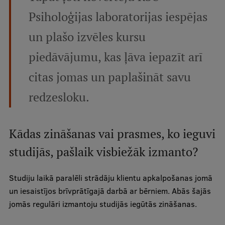
Pētniecības datu pārvaldība
Psiholoģijas laboratorijas iespējas
RSU zinātnes portāls
un plašo izvēles kursu
Zinātnes ietekme
piedāvājumu, kas ļāva iepazīt arī
Pētniecības platformas
citas jomas un paplašināt savu
Doktorantūras skola
redzesloku.
Pētniecības pakalpojumi
Pētniecības projekti
Kādas zināšanas vai prasmes, ko ieguvi
Zinātnieku brokastis
studijās, pašlaik visbiežāk izmanto?
Vertikāli integrētie projekti
Studiju laikā paralēli strādāju klientu apkalpošanas jomā
Zinātniskās konferences
un iesaistījos brīvprātīgajā darbā ar bērniem. Abās šajās
Inovāciju centrs
jomās regulāri izmantoju studijās iegūtās zināšanas.