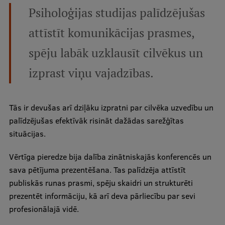
Psiholoģijas studijas palīdzējušas
Starptautiskā sadarbība
attīstīt komunikācijas prasmes,
spēju labāk uzklausīt cilvēkus un
Mobilitātes programmas
izprast viņu vajadzības.
Starptautiskie projekti
Starptautiskie sadarbības partneri
Tās ir devušas arī dziļāku izpratni par cilvēka uzvedību un
EURAXESS RSU kontaktpunkts
palīdzējušas efektīvāk risināt dažādas sarežģītas
situācijas.
EATRIS koordinators Latvijā
Vērtīga pieredze bija dalība zinātniskajās konferencēs un
sava pētījuma prezentēšana. Tas palīdzēja attīstīt
publiskās runas prasmi, spēju skaidri un strukturēti
prezentēt informāciju, kā arī deva pārliecību par sevi
profesionālajā vidē.