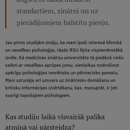
Ģerbonis
standartiem, zinātni un uz
Projekti
pierādījumiem balstītu pieeju.
Reitingi
Virtuālā tūre
Jau pirms studijām zināju, ka mani īpaši interesē klīniskā
un veselības psiholoģija, tāpēc RSU šķita vispiemērotākā
Ilgtspējīga attīstība
izvēle. Kā medicīnas zinātņu universitāte tā piedāvā ciešu
Studiju un vides pieejamība
saikni ar veselības aprūpes jomu, vienlaikus nodrošinot
spēcīgu psiholoģijas teorētisko un pētniecisko pamatu.
Dati par 2025. gadu
Mani uzrunāja arī uzsvars uz zinātnisko domāšanu un
Suvenīri un grāmatas
kritisku informācijas izvērtēšanu, kas, manuprāt, ir ļoti
svarīgi topošajiem psihologiem.
Mūžizglītība
Kas studiju laikā visvairāk palika
atmiņā vai pārsteidza?