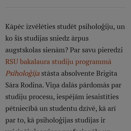
Mobile
galvenā
Studiju iespējas
izvēlne
Kāpēc izvēlēties studēt psiholoģiju, un
ko šīs studijas sniedz ārpus
Pamatstudiju programmas
augstskolas sienām? Par savu pieredzi
Maģistra studiju programmas
RSU bakalaura studiju programmā
Doktorantūra
Psiholoģija
stāsta absolvente Brigita
Rezidentūra
Sāra Rodina. Viņa dalās pārdomās par
Uzņemšana
studiju procesu, iespējām iesaistīties
Praktiska informācija
pētniecībā un studentu dzīvē, kā arī
par to, kā psiholoģijas studijas ir
Par RSU