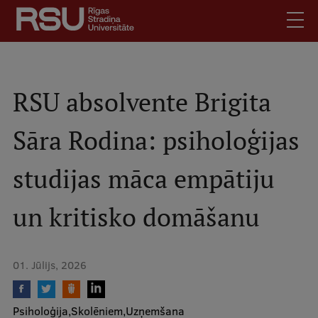
Pārlekt
uz
galveno
saturu
English
.
Latviski
RSU absolvente Brigita
Mobile
Meklēt
Skolēniem
Sāra Rodina: psiholoģijas
augšējā
Studentiem
izvēlne
studijas māca empātiju
Absolventiem
Darbiniekiem
un kritisko domāšanu
Darba devējiem
Bibliotēka
01. Jūlijs, 2026
Kontakti
Vakances
Psiholoģija
Skolēniem
Uzņemšana