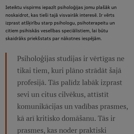
Ieteiktu vispirms iepazīt psiholoģijas jomu plašāk un
noskaidrot, kas tieši tajā visvairāk interesē. Ir vērts
izprast atšķirību starp psihologu, psihoterapeitu un
citiem psihiskās veselības speciālistiem, lai būtu
skaidrāks priekšstats par nākotnes iespējām.
Psiholoģijas studijas ir vērtīgas ne
tikai tiem, kuri plāno strādāt šajā
profesijā. Tās palīdz labāk izprast
sevi un citus cilvēkus, attīstīt
komunikācijas un vadības prasmes,
kā arī kritisko domāšanu. Tās ir
prasmes, kas noder praktiski