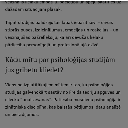
veicinājis lielāku empātiju, pacietību un spēju skatīties uz
dažādām situācijām plašāk.
Tāpat studijas palīdzējušas labāk iepazīt sevi – savas
stiprās puses, izaicinājumus, emocijas un reakcijas – un
veicinājušas pašrefleksiju, kā arī devušas lielāku
pārliecību personīgajā un profesionālajā dzīvē.
Kādu mītu par psiholoģijas studijām
jūs gribētu kliedēt?
Viens no izplatītākajiem mītiem ir tas, ka psiholoģijas
studijas galvenokārt sastāv no Freida teoriju apguves un
cilvēku “analizēšanas”. Patiesībā mūsdienu psiholoģija ir
zinātniska disciplīna, kas balstās pētījumos, datu analīzē
un pierādījumos.