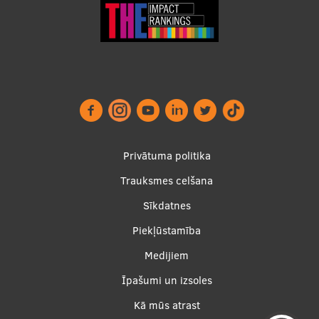
Footer
Privātuma politika
menu
Trauksmes celšana
Sīkdatnes
Piekļūstamība
Apakšējā
Medijiem
izvēlne2
Īpašumi un izsoles
Kā mūs atrast