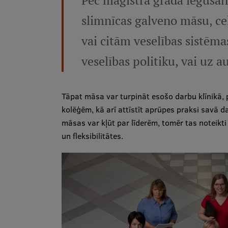
Pēc maģistra grāda iegūšana
slimnīcas galveno māsu, ceļ
vai citām veselības sistēma
veselības politiku, vai uz a
Tāpat māsa var turpināt esošo darbu klīnikā,
kolēģēm, kā arī attīstīt aprūpes praksi savā d
māsas var kļūt par līderēm, tomēr tas noteikt
un fleksibilitātes.