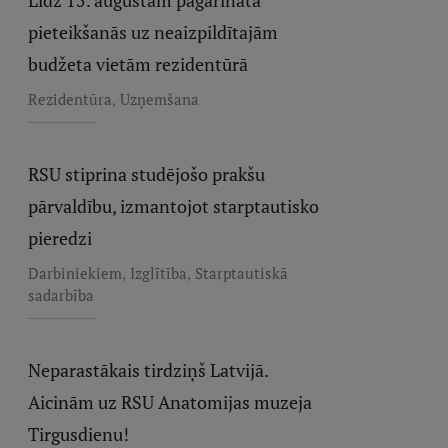
Līdz 15. augustam pagarināta
pieteikšanās uz neaizpildītajām
budžeta vietām rezidentūrā
,
Rezidentūra
Uzņemšana
RSU stiprina studējošo prakšu
pārvaldību, izmantojot starptautisko
pieredzi
,
,
Darbiniekiem
Izglītība
Starptautiskā
sadarbība
Neparastākais tirdziņš Latvijā.
Aicinām uz RSU Anatomijas muzeja
Tirgusdienu!