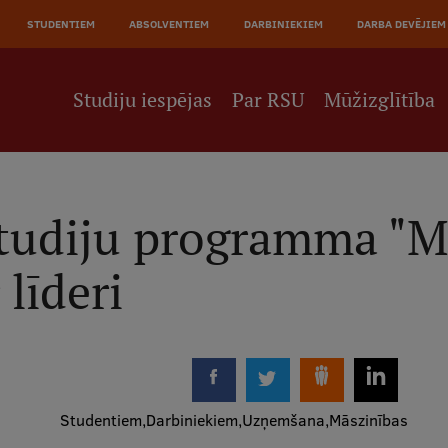
JĀ
STUDENTIEM
ABSOLVENTIEM
DARBINIEKIEM
DARBA DEVĒJIEM
NE
Studiju iespējas
Par RSU
Mūžizglītība
tudiju programma "M
 līderi
Studentiem
Darbiniekiem
Uzņemšana
Māszinības