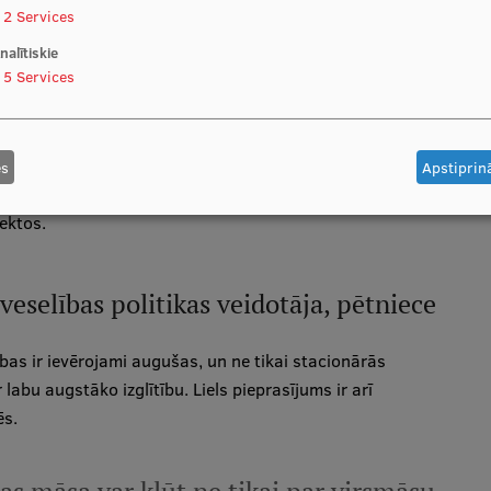
2
Services
nalītiskie
5
Services
sākusi veikt aptuveni pirms 20 gadiem. Sākumā
 un pilnveidošanas priekšmetus, kas saistīti ar māsu
vu kompetenci infekciju kontroles tematikā, kuru vēlāk
es
Apstiprinā
i vadība un līderība. Papildus docente vada bakalaura un
ektos.
eselības politikas veidotāja, pētniece
s ir ievērojami augušas, un ne tikai stacionārās
abu augstāko izglītību. Liels pieprasījums ir arī
ēs.