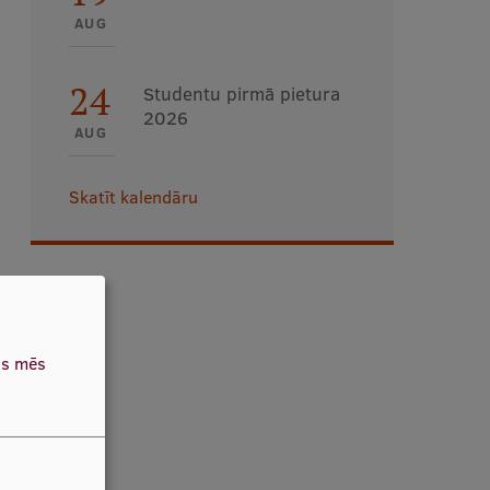
AUG
24
Studentu pirmā pietura
2026
AUG
Skatīt kalendāru
as mēs