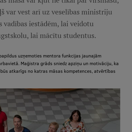
s māsa var kļūt ne tikai par virsmāsu,
š var vest arī uz veselības ministriju
s vadības iestādēm, lai veidotu
ugstskolu, lai mācītu studentus.
 papildus uzņemoties mentora funkcijas jaunajām
arbavietā. Maģistra grāds sniedz apziņu un motivāciju, ka
i būs atkarīgs no katras māsas kompetences, atvērtības