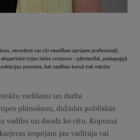
sas, vecmātes vai citi veselības aprūpes profesionāļi,
ekspertiem trijos lielos virzienos – pētniecībā, pedagoģijā
munikācijas prasmes, bet vadības kursā tiek mācīta
iestāžu vadīšanu un darba
rūpes plānošanu, dažādas publiskās
iņu vadību un daudz ko citu. Kopumā
karjeras iespējām jau vadītāja vai