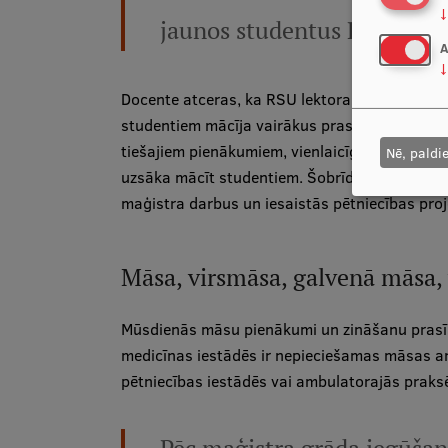
↓
jaunos studentus RSU.
A
↓
Docente atceras, ka RSU lektora pienākumus 
studentiem mācīja vairākus prasmju iegūšanas
tiešajiem pienākumiem, vienlaicīgi attīstot sa
Nē, paldi
uzsāka mācīt studentiem. Šobrīd klāt ir nākus
maģistra darbus un iesaistās pētniecības proj
Māsa, virsmāsa, galvenā māsa, v
Mūsdienās māsu pienākumi un zināšanu prasība
medicīnas iestādēs ir nepieciešamas māsas ar l
pētniecības iestādēs vai ambulatorajās praks