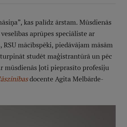
“māsiņa”, kas palīdz ārstam. Mūsdienās
 veselības aprūpes speciāliste ar
ēs, RSU mācībspēki, piedāvājam māsām
 turpināt studēt maģistrantūrā un pēc
r mūsdienās ļoti pieprasīto profesiju
āszinības
docente Agita Melbārde-