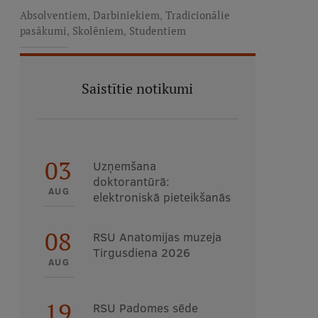
,
,
Absolventiem
Darbiniekiem
Tradicionālie
,
,
pasākumi
Skolēniem
Studentiem
Saistītie notikumi
03
Uzņemšana
doktorantūrā:
AUG
elektroniskā pieteikšanās
08
RSU Anatomijas muzeja
Tirgusdiena 2026
AUG
19
RSU Padomes sēde