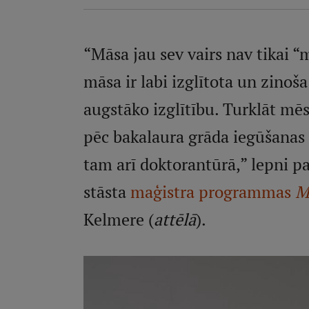
“Māsa jau sev vairs nav tikai 
māsa ir labi izglītota un zinoša
augstāko izglītību. Turklāt m
pēc bakalaura grāda iegūšanas
tam arī doktorantūrā,” lepni pa
stāsta
maģistra programmas
M
Kelmere (
attēlā
).