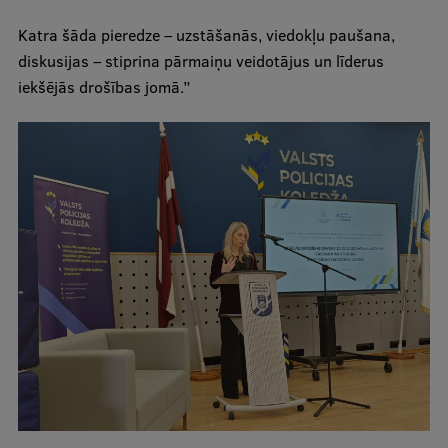
Ētikas un līdztiesības mācības
Katra šāda pieredze – uzstāšanās, viedokļu paušana,
Atvērtā universitāte
diskusijas – stiprina pārmaiņu veidotājus un līderus
iekšējās drošības jomā.”
Sagatavošanas kursi
Profesionālās pilnveides kursi
ESF kvalifikācijas celšanas kursi
Pedagoģiskās izaugsmes centrs
Kvalifikācijas atbilstības pārbaude
Pētniecība
Zinātniskie institūti un laboratorijas