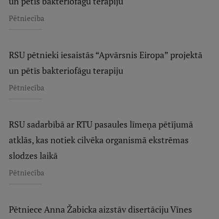
un pētīs bakteriofāgu terapiju
Pētniecība
RSU pētnieki iesaistās “Apvārsnis Eiropa” projektā
un pētīs bakteriofāgu terapiju
Pētniecība
RSU sadarbībā ar RTU pasaules līmeņa pētījumā
atklās, kas notiek cilvēka organismā ekstrēmas
slodzes laikā
Pētniecība
Pētniece Anna Žabicka aizstāv disertāciju Vīnes