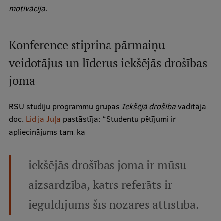
motivācija
.
Ģerbonis
Projekti
Konference stiprina pārmaiņu
Reitingi
veidotājus un līderus iekšējās drošības
Virtuālā tūre
jomā
Ilgtspējīga attīstība
RSU studiju programmu grupas
Iekšējā drošība
vadītāja
Studiju un vides pieejamība
doc.
Lidija Juļa
pastāstīja: “Studentu pētījumi ir
Dati par 2025. gadu
apliecinājums tam, ka
Suvenīri un grāmatas
iekšējās drošības joma ir mūsu
aizsardzība, katrs referāts ir
Mūžizglītība
ieguldījums šīs nozares attīstībā.