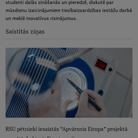
studenti dalās zināšanās un pieredzē, diskutē par
mūsdienu izaicinājumiem tiesībaizsardzības iestāžu darbā
un meklē inovatīvus risinājumus.
Saistītās ziņas
RSU pētnieki iesaistās “Apvārsnis Eiropa” projektā