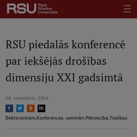
Pārlekt
uz
galveno
saturu
English
.
Latviski
RSU piedalās konferencē
Mobile
Meklēt
Skolēniem
par iekšējās drošības
augšējā
Studentiem
izvēlne
dimensiju XXI gadsimtā
Absolventiem
Darbiniekiem
Darba devējiem
28. novembris, 2024
Bibliotēka
Kontakti
Doktorantiem
Konferences, semināri
Pētniecība
Tiesības
Vakances