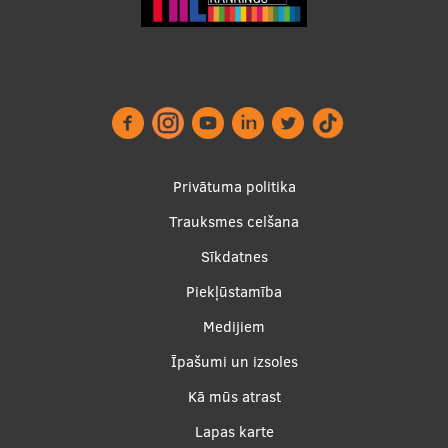
Footer
Privātuma politika
menu
Trauksmes celšana
Sīkdatnes
Piekļūstamība
Apakšējā
Medijiem
izvēlne2
Īpašumi un izsoles
Kā mūs atrast
Lapas karte