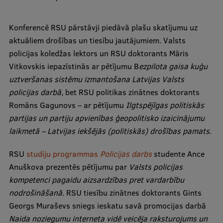
Studentu dzīve
Konferencē RSU pārstāvji piedāvā plašu skatījumu uz
aktuāliem drošības un tiesību jautājumiem. Valsts
Studiju norises vietas
policijas koledžas lektors un RSU doktorants Māris
Fakultātes
Vitkovskis iepazīstinās ar pētījumu B
ezpilota gaisa kuģu
uztveršanas sistēmu izmantošana Latvijas Valsts
Mūsu cilvēki
policijas darbā
, bet RSU politikas zinātnes doktorants
Stratēģija
Romāns Gagunovs – ar pētījumu
Ilgtspējīgas politiskās
partijas un partiju apvienības ģeopolitisko izaicinājumu
Struktūra
laikmetā – Latvijas iekšējās (politiskās) drošības pamats
.
Vēsture un tradīcijas
RSU
studiju programmas
Policijas darbs
studente Ance
Identitāte
Anuškova prezentēs pētījumu par
Valsts policijas
RSU fonds
kompetenci pagaidu aizsardzības pret vardarbību
nodrošināšanā
. RSU tiesību zinātnes doktorants Gints
Aula
Georgs Muraševs sniegs ieskatu savā promocijas darbā
Muzeji un ekspozīcijas
Naida noziegumu interneta vidē veicēja raksturojums un