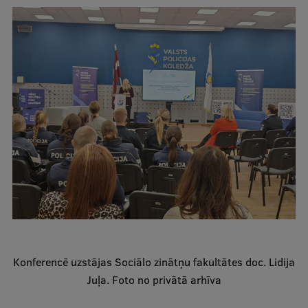
Pētniecības datu pārvaldība
RSU zinātnes portāls
Zinātnes ietekme
Pētniecības platformas
Doktorantūras skola
Pētniecības pakalpojumi
Pētniecības projekti
Zinātnieku brokastis
Vertikāli integrētie projekti
Zinātniskās konferences
Konferencē uzstājas Sociālo zinātņu fakultātes doc. Lidija
Inovāciju centrs
Juļa. Foto no privātā arhīva