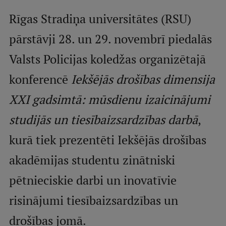
Mobile
Rīgas Stradiņa universitātes (RSU)
galvenā
Studiju iespējas
pārstāvji 28. un 29. novembrī piedalās
izvēlne
Valsts Policijas koledžas organizētajā
Pamatstudiju programmas
konferencē
Iekšējās drošības dimensija
Maģistra studiju programmas
XXI gadsimtā: mūsdienu izaicinājumi
Doktorantūra
studijās un tiesībaizsardzības darbā
,
Rezidentūra
kurā tiek prezentēti Iekšējās drošības
Uzņemšana
akadēmijas studentu zinātniski
Praktiska informācija
pētnieciskie darbi un inovatīvie
risinājumi tiesībaizsardzības un
Par RSU
drošības jomā.