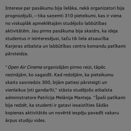
Interese par pasākumu bija lielāka, nekā organizatori bija
Ģerbonis
prognozējuši, – tika saņemti 310 pieteikumi, kas ir viena
Projekti
no viskuplāk apmeklētajām studējošo labbūtības
aktivitātēm. Jau pirms pasākuma bija skaidrs, ka ideja
Reitingi
studentus ir ieinteresējusi, taču tik liela atsaucība
Virtuālā tūre
Karjeras atbalsta un labbūtības centra komandu patīkami
pārsteidza.
Ilgtspējīga attīstība
Studiju un vides pieejamība
“
Open Air Cinema
organizējām pirmo reizi, tāpēc
nezinājām, ko sagaidīt. Kad redzējām, ka pieteikumu
Dati par 2025. gadu
skaits sasniedzis 300, bijām patiesi pārsteigti un
Suvenīri un grāmatas
vienlaikus ļoti gandarīti,” stāsta studējošo atbalsta
administratore Patrīcija Melānija Manteja. “Īpaši patīkami
bija redzēt, ka studenti ir gatavi iesaistīties šādās
Mūžizglītība
kopienas aktivitātēs un novērtē iespēju pavadīt vakaru
ārpus studiju vides.