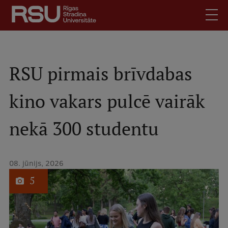
Pārlekt
uz
galveno
saturu
English
.
Latviski
RSU pirmais brīvdabas
Mobile
Meklēt
Skolēniem
kino vakars pulcē vairāk
augšējā
Studentiem
izvēlne
nekā 300 studentu
Absolventiem
Darbiniekiem
Darba devējiem
08. jūnijs, 2026
1
no
Bibliotēka
5
Kontakti
Vakances