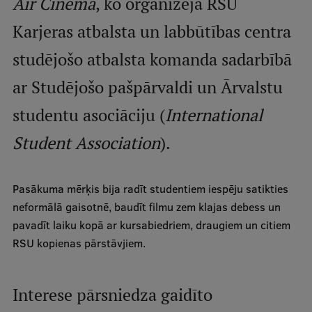
Air Cinema
, ko organizēja RSU
Karjeras atbalsta un labbūtības centra
Studentu dzīve
studējošo atbalsta komanda sadarbībā
Studiju norises vietas
ar Studējošo pašpārvaldi un Ārvalstu
Fakultātes
studentu asociāciju (
International
Mūsu cilvēki
Student Association
).
Stratēģija
Struktūra
Pasākuma mērķis bija radīt studentiem iespēju satikties
Vēsture un tradīcijas
neformālā gaisotnē, baudīt filmu zem klajas debess un
Identitāte
pavadīt laiku kopā ar kursabiedriem, draugiem un citiem
RSU kopienas pārstāvjiem.
RSU fonds
Aula
Interese pārsniedza gaidīto
Muzeji un ekspozīcijas