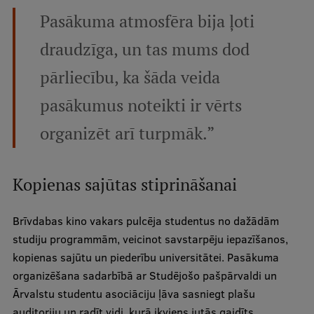
Ētikas un līdztiesības mācības
Pasākuma atmosfēra bija ļoti
Atvērtā universitāte
draudzīga, un tas mums dod
Sagatavošanas kursi
pārliecību, ka šāda veida
Profesionālās pilnveides kursi
pasākumus noteikti ir vērts
ESF kvalifikācijas celšanas kursi
organizēt arī turpmāk.”
Pedagoģiskās izaugsmes centrs
Kvalifikācijas atbilstības pārbaude
Kopienas sajūtas stiprināšanai
Brīvdabas kino vakars pulcēja studentus no dažādām
Pētniecība
studiju programmām, veicinot savstarpēju iepazīšanos,
kopienas sajūtu un piederību universitātei. Pasākuma
organizēšana sadarbībā ar Studējošo pašpārvaldi un
Zinātniskie institūti un laboratorijas
Ārvalstu studentu asociāciju ļāva sasniegt plašu
auditoriju un radīt vidi, kurā ikviens jutās gaidīts.