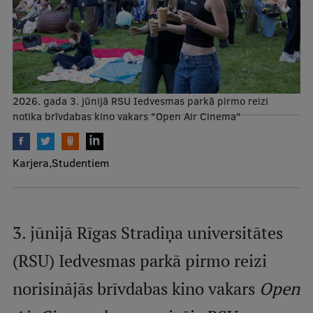
Mobile
galvenā
Studiju iespējas
izvēlne
Pamatstudiju programmas
2026. gada 3. jūnijā RSU Iedvesmas parkā pirmo reizi
notika brīvdabas kino vakars "Open Air Cinema"
Maģistra studiju programmas
Doktorantūra
Karjera
Studentiem
Rezidentūra
Uzņemšana
3. jūnijā Rīgas Stradiņa universitātes
Praktiska informācija
(RSU) Iedvesmas parkā pirmo reizi
norisinājās brīvdabas kino vakars
Open
Par RSU