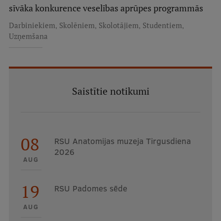
sīvāka konkurence veselības aprūpes programmās
,
,
,
,
Darbiniekiem
Skolēniem
Skolotājiem
Studentiem
Uzņemšana
Saistītie notikumi
08
RSU Anatomijas muzeja Tirgusdiena
2026
AUG
19
RSU Padomes sēde
AUG