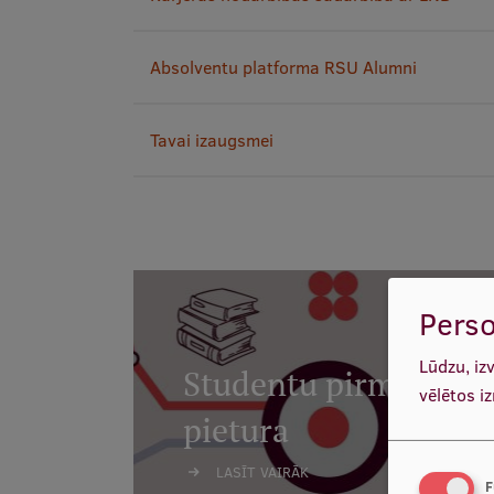
Absolventu platforma RSU Alumni
Tavai izaugsmei
Perso
Lūdzu, iz
Studentu pirmā
vēlētos i
pietura
LASĪT VAIRĀK
F