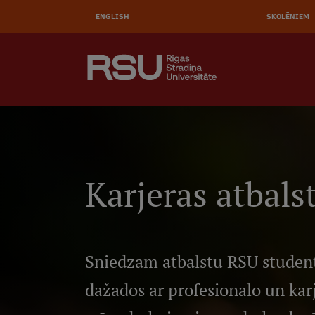
AUGŠĒ
Pārlekt
uz
ENGLISH
SKOLĒNIEM
IZVĒL
galveno
saturu
MEKLĒT
Galvenā
izvēlne
.
Karjeras atbals
Sniedzam atbalstu RSU studen
dažādos ar profesionālo un kar