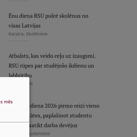
Ēnu diena RSU pulcē skolēnus no
visas Latvijas
Karjera, Skolēniem
Atbalsts, kas veido ceļu uz izaugsmi.
RSU rūpes par studējošo ikdienu un
labbūtību
Studentiem
as mēs
Karjeras diena 2026 pirmo reizi vieno
universitātes, paplašinot studentu
iespējas satikt darba devējus
Karjera, Studentiem