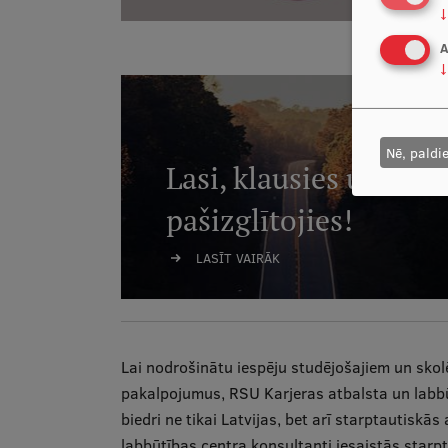
↓
A
↓
Nē, paldi
Lasi, klausies un
pašizglītojies!
LASĪT VAIRĀK
Lai nodrošinātu iespēju studējošajiem un skol
pakalpojumus, RSU Karjeras atbalsta un labbūt
biedri ne tikai Latvijas, bet arī starptautiskā
labbūtības centra konsultanti iesaistās starpt