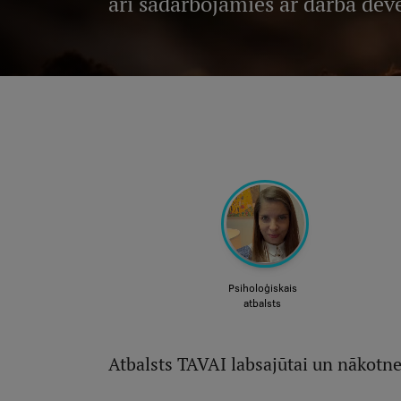
arī sadarbojamies ar darba dev
Atbalsts TAVAI labsajūtai un nākotn