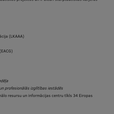
iācija (LKAAA)
 (EACG)
edēļa
un profesionālās izglītības iestādēs
nālo resursu un informācijas centru tīkls 34 Eiropas