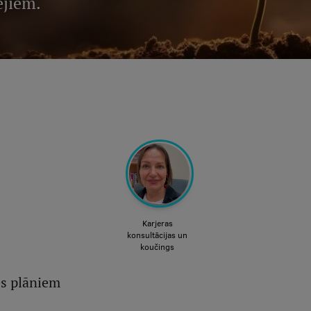
ējiem.
es plāniem