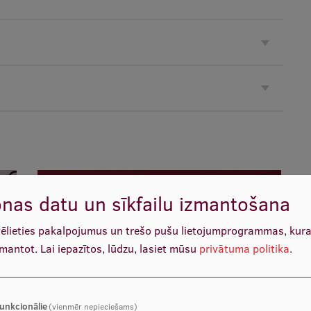
nas datu un sīkfailu izmantošana
vēlieties pakalpojumus un trešo pušu lietojumprogrammas, kur
zmantot.
Lai iepazītos, lūdzu, lasiet mūsu
privātuma politika
.
Karjeras diena
LASĪT VAIRĀK
unkcionālie
(vienmēr nepieciešams)