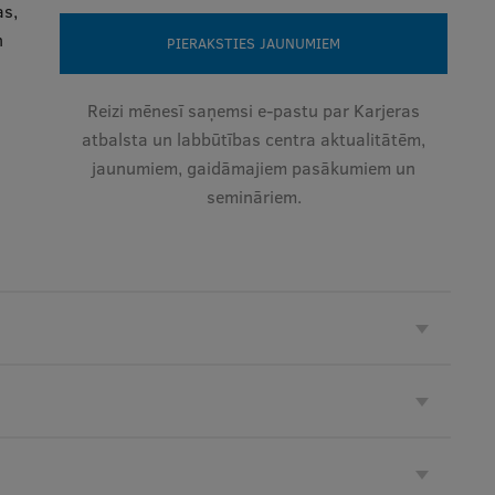
as,
n
PIERAKSTIES JAUNUMIEM
Reizi mēnesī saņemsi e-pastu par Karjeras
atbalsta un labbūtības centra aktualitātēm,
jaunumiem, gaidāmajiem pasākumiem un
semināriem.