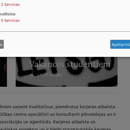
2
Services
nalītiskie
5
Services
es
Apstiprinā
Vakances studentiem
LASĪT VAIRĀK
ēniem saņemt kvalitatīvus, piemērotus karjeras atbalsta
ības centra speciālisti un konsultanti pilnveidojas un ir
s asociācijās un aģentūrās. Karjeras atbalsta un
autiskos projektos un ir biedri starptautiskās karjeras