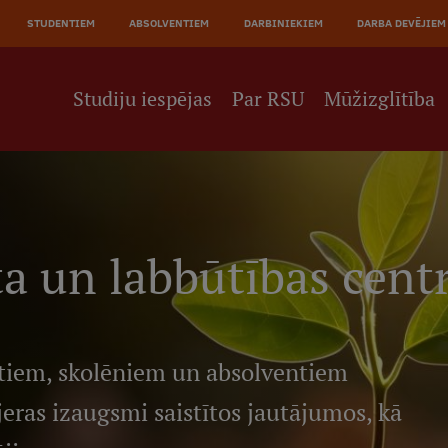
JĀ
STUDENTIEM
ABSOLVENTIEM
DARBINIEKIEM
DARBA DEVĒJIEM
NE
Studiju iespējas
Par RSU
Mūžizglītība
ta un labbūtības cent
tiem, skolēniem un absolventiem
jeras izaugsmi saistītos jautājumos, kā