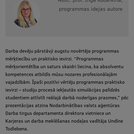
Pētniecības datu pārvaldība
programmas idejas autore
RSU zinātnes portāls
Zinātnes ietekme
Pētniecības platformas
Doktorantūras skola
Darba devēju pārstāvji augstu novērtēja programmas
mērķtiecību un praktisko ievirzi. “Programmas
Pētniecības pakalpojumi
mērķorientētība un saturs skaidri liecina, ka absolventu
Pētniecības projekti
kompetences atbildīs mūsu nozares profesionālajām
vajadzībām. Īpaši pozitīvi vērtēju programmas praktisko
Zinātnieku brokastis
ievirzi – studiju procesā iekļautās simulācijas palīdzēs
Vertikāli integrētie projekti
studentiem attīstīt reālajā darbā noderīgas prasmes,” pēc
prezentācijas atzina Nodarbinātības valsts aģentūras
Zinātniskās konferences
Darba tirgus departamenta direktora vietniece un
Inovāciju centrs
Karjeras un darba meklēšanas nodaļas vadītāja Undīne
Todlebena.