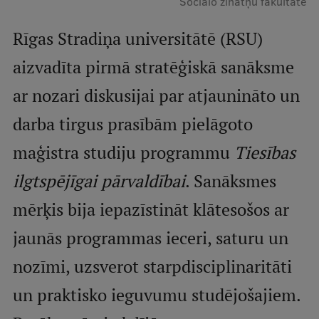
Sociālo zinātņu fakultāte
Studentu dzīve
Rīgas Stradiņa universitātē (RSU)
Studiju norises vietas
aizvadīta pirmā stratēģiskā sanāksme
Fakultātes
ar nozari diskusijai par atjaunināto un
Mūsu cilvēki
darba tirgus prasībām pielāgoto
Stratēģija
maģistra studiju programmu
Tiesības
Struktūra
ilgtspējīgai pārvaldībai
. Sanāksmes
Vēsture un tradīcijas
mērķis bija iepazīstināt klātesošos ar
Identitāte
jaunās programmas ieceri, saturu un
RSU fonds
nozīmi, uzsverot starpdisciplinaritāti
Aula
un praktisko ieguvumu studējošajiem.
Muzeji un ekspozīcijas