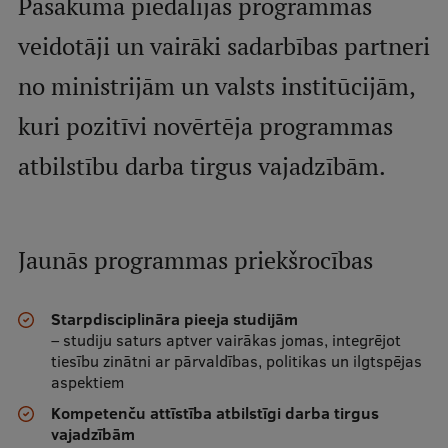
Pasākumā piedalījās programmas
Ģerbonis
veidotāji un vairāki sadarbības partneri
Projekti
no ministrijām un valsts institūcijām,
Reitingi
kuri pozitīvi novērtēja programmas
Virtuālā tūre
atbilstību darba tirgus vajadzībām.
Ilgtspējīga attīstība
Studiju un vides pieejamība
Jaunās programmas priekšrocības
Dati par 2025. gadu
Suvenīri un grāmatas
Starpdisciplināra pieeja studijām
– studiju saturs aptver vairākas jomas, integrējot
tiesību zinātni ar pārvaldības, politikas un ilgtspējas
Mūžizglītība
aspektiem
Kompetenču attīstība atbilstīgi darba tirgus
vajadzībām