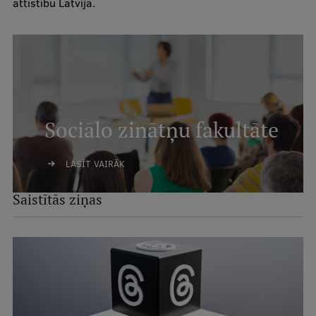
attīstību Latvijā.
Sociālo zinātņu fakultāte
LASĪT VAIRĀK
Saistītās ziņas