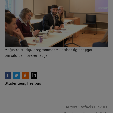
Mobile
galvenā
Studiju iespējas
izvēlne
Pamatstudiju programmas
Maģistra studiju programmas
Maģistra studiju programmas "Tiesības ilgtspējīgai
Doktorantūra
pārvaldībai" prezentācija
Rezidentūra
Uzņemšana
Studentiem
Praktiska informācija
Tiesības
Par RSU
Autors: Rafaels Ciekurs,