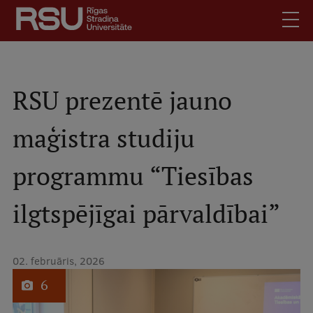
Pārlekt
uz
galveno
saturu
English
.
Latviski
RSU prezentē jauno
Mobile
Meklēt
Skolēniem
maģistra studiju
augšējā
Studentiem
izvēlne
programmu “Tiesības
Absolventiem
Darbiniekiem
ilgtspējīgai pārvaldībai”
Darba devējiem
Bibliotēka
02. februāris, 2026
Kontakti
1
no
6
Vakances