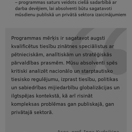
– programmas saturs veidots ciešā sadarbībā ar
Ētikas un līdztiesības mācības
darba devējiem, lai absolventi būtu sagatavoti
mūsdienu publiskā un privātā sektora izaicinājumiem
Atvērtā universitāte
Sagatavošanas kursi
Programmas mērķis ir sagatavot augsti
Profesionālās pilnveides kursi
kvalificētus tiesību zinātnes speciālistus ar
ESF kvalifikācijas celšanas kursi
pētnieciskām, analītiskām un stratēģiskās
pārvaldības prasmēm. Mūsu absolventi spēs
Pedagoģiskās izaugsmes centrs
kritiski analizēt nacionālo un starptautisko
Kvalifikācijas atbilstības pārbaude
tiesisko regulējumu, izprast tiesību, politikas
un sabiedrības mijiedarbību globalizācijas un
ilgtspējas kontekstā, kā arī risināt
Pētniecība
kompleksas problēmas gan publiskajā, gan
privātajā sektorā.
Zinātniskie institūti un laboratorijas
Asoc. prof. Inga Kudeikina,