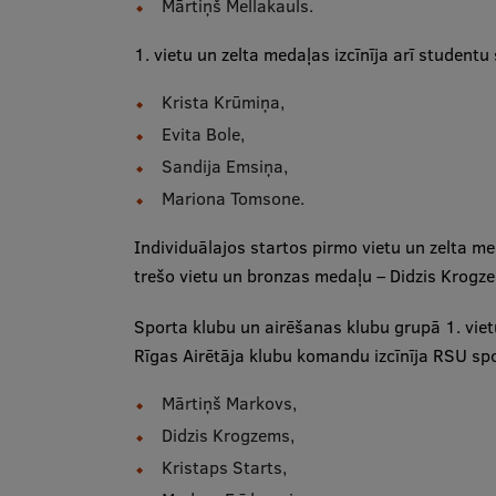
Mārtiņš Mellakauls.
1. vietu un zelta medaļas izcīnīja arī student
Krista Krūmiņa,
Evita Bole,
Sandija Emsiņa,
Mariona Tomsone.
Individuālajos startos pirmo vietu un zelta me
trešo vietu un bronzas medaļu – Didzis Krogz
Sporta klubu un airēšanas klubu grupā 1. vietu
Rīgas Airētāja klubu komandu izcīnīja RSU sp
Mārtiņš Markovs,
Didzis Krogzems,
Kristaps Starts,