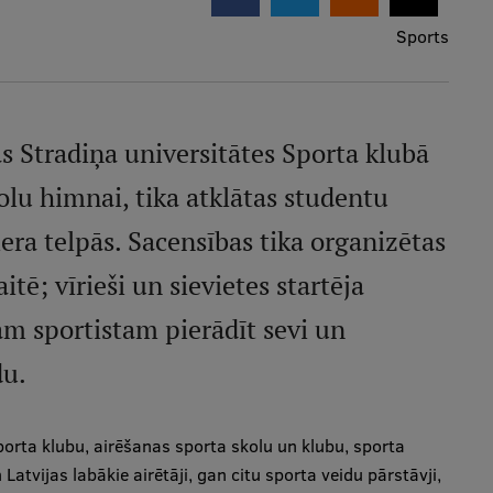
Sports
s Stradiņa universitātes Sporta klubā
olu himnai, tika atklātas studentu
era telpās. Sacensības tika organizētas
tē; vīrieši un sievietes startēja
nam sportistam pierādīt sevi un
du.
porta klubu, airēšanas sporta skolu un klubu, sporta
atvijas labākie airētāji, gan citu sporta veidu pārstāvji,