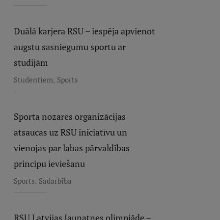
Duālā karjera RSU – iespēja apvienot
augstu sasniegumu sportu ar
studijām
,
Studentiem
Sports
Sporta nozares organizācijas
atsaucas uz RSU iniciatīvu un
vienojas par labas pārvaldības
principu ieviešanu
,
Sports
Sadarbība
RSU Latvijas Jaunatnes olimpiāde –