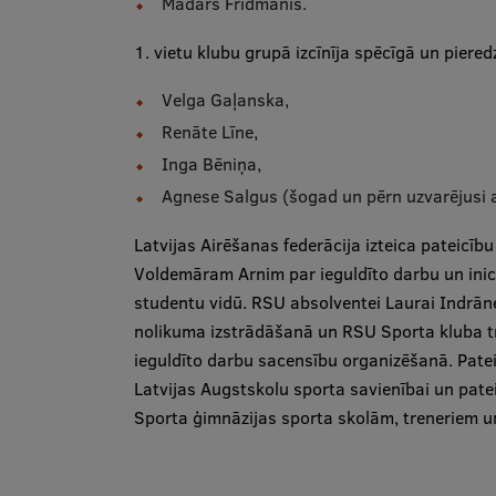
Madars Frīdmanis.
1. vietu klubu grupā izcīnīja spēcīgā un pier
Velga Gaļanska,
Renāte Līne,
Inga Bēniņa,
Agnese Salgus (šogad un pērn uzvarējusi 
Latvijas Airēšanas federācija izteica pateicīb
Voldemāram Arnim par ieguldīto darbu un inici
studentu vidū. RSU absolventei Laurai Indrānei
nolikuma izstrādāšanā un RSU Sporta kluba t
ieguldīto darbu sacensību organizēšanā. Patei
Latvijas Augstskolu sporta savienībai un pate
Sporta ģimnāzijas sporta skolām, treneriem u