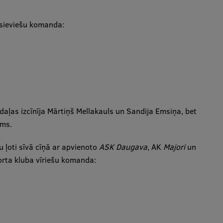
u sieviešu komanda:
daļas izcīnīja Mārtiņš Mellakauls un Sandija Emsiņa, bet
ems.
 ļoti sīvā cīņā ar apvienoto
ASK Daugava
, AK
Majori
un
orta kluba vīriešu komanda: