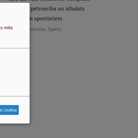
veselība, pētniecība un atbalsts
jaunajiem sportistiem
as mēs
,
Sporta pētniecība
Sports
t izvēles