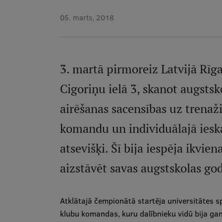
05. marts, 2018
3. martā pirmoreiz Latvijā Rīga
Cigoriņu ielā 3, skanot augstsk
airēšanas sacensības uz trenaži
komandu un individuālajā ieskai
atsevišķi. Šī bija iespēja ikvie
aizstāvēt savas augstskolas go
Atklātajā čempionātā startēja universitātes s
klubu komandas, kuru dalībnieku vidū bija gan L