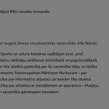
edzējusī RSU sieviešu komanda:
arī augsta līmeņa starptautiskās sacensībās
Alfa
Tallinā).
u Sporta un uztura katedras vadītājam asoc. prof.
atīvu iekštelpu airēšanas attīstīšanā un pupularizēšanā
 tika izteikta pateicība par šo sacensību ideju un dalību
renerim, fizioterapeitam Mārtiņam Markovam – par
cība par informatīvo atbalstu un balvām tika izteikta
icība par atbalstu ar trenažieriem un aparatūru – Murjāņu
n sacensību galvenajam tiesnesim.