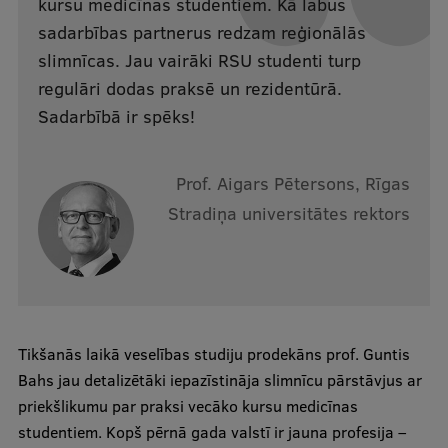
kursu medicīnas studentiem. Kā labus
Ģerbonis
sadarbības partnerus redzam reģionālās
slimnīcas. Jau vairāki RSU studenti turp
Projekti
regulāri dodas praksē un rezidentūrā.
Reitingi
Sadarbībā ir spēks!
Virtuālā tūre
Prof. Aigars Pētersons, Rīgas
Ilgtspējīga attīstība
Stradiņa universitātes rektors
Studiju un vides pieejamība
Dati par 2025. gadu
Suvenīri un grāmatas
Tikšanās laikā veselības studiju prodekāns prof. Guntis
Bahs jau detalizētāki iepazīstināja slimnīcu pārstāvjus ar
Mūžizglītība
priekšlikumu par praksi vecāko kursu medicīnas
studentiem. Kopš pērnā gada valstī ir jauna profesija –