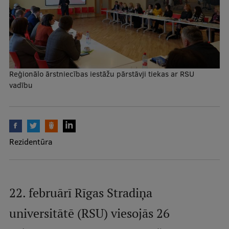
Mobile
galvenā
Studiju iespējas
izvēlne
Pamatstudiju programmas
Reģionālo ārstniecības iestāžu pārstāvji tiekas ar RSU
vadību
Maģistra studiju programmas
Doktorantūra
Rezidentūra
Rezidentūra
Uzņemšana
Praktiska informācija
22. februārī Rīgas Stradiņa
Par RSU
universitātē (RSU) viesojās 26