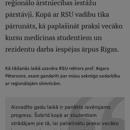
reģionālo ārstniecības iestāžu
pārstāvji. Kopā ar RSU vadību tika
Studentu dzīve
pārrunāts, kā paplašināt praksi vecāko
Studiju norises vietas
kursu medicīnas studentiem un
Fakultātes
rezidentu darba iespējas ārpus Rīgas.
Mūsu cilvēki
Stratēģija
Kā tikšanās laikā uzsvēra RSU rektors prof. Aigars
Struktūra
Pētersons, esam gandarīti par mūsu sekmīgo sadarbību
Vēsture un tradīcijas
ar reģionālajām slimnīcām.
Identitāte
RSU fonds
Aizvadīto gadu laikā ir panākts ievērojams
progress. Šobrīd kopā ar studentiem
Aula
strādājam pie tā, lai palielinātu praksi vecāko
Muzeji un ekspozīcijas