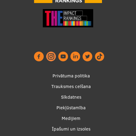
Footer
Privātuma politika
menu
Trauksmes celšana
Sīkdatnes
Piekļūstamība
Apakšējā
Medijiem
izvēlne2
Īpašumi un izsoles