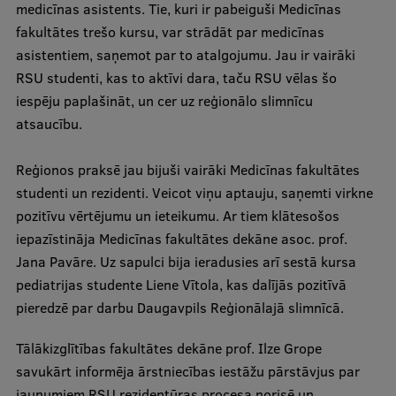
medicīnas asistents. Tie, kuri ir pabeiguši Medicīnas
Ētikas un līdztiesības mācības
fakultātes trešo kursu, var strādāt par medicīnas
Atvērtā universitāte
asistentiem, saņemot par to atalgojumu. Jau ir vairāki
RSU studenti, kas to aktīvi dara, taču RSU vēlas šo
Sagatavošanas kursi
iespēju paplašināt, un cer uz reģionālo slimnīcu
Profesionālās pilnveides kursi
atsaucību.
ESF kvalifikācijas celšanas kursi
Reģionos praksē jau bijuši vairāki Medicīnas fakultātes
Pedagoģiskās izaugsmes centrs
studenti un rezidenti. Veicot viņu aptauju, saņemti virkne
pozitīvu vērtējumu un ieteikumu. Ar tiem klātesošos
Kvalifikācijas atbilstības pārbaude
iepazīstināja Medicīnas fakultātes dekāne asoc. prof.
Jana Pavāre. Uz sapulci bija ieradusies arī sestā kursa
pediatrijas studente Liene Vītola, kas dalījās pozitīvā
Pētniecība
pieredzē par darbu Daugavpils Reģionālajā slimnīcā.
Tālākizglītības fakultātes dekāne prof. Ilze Grope
Zinātniskie institūti un laboratorijas
savukārt informēja ārstniecības iestāžu pārstāvjus par
jaunumiem RSU rezidentūras procesa norisē un