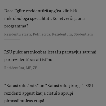
Dace Eglīte rezidentūrā apgūst klīniskā
mikrobiologa specialitāti. Ko ietver šī jaunā
programma?
,
,
,
Rezidentu stāsti
Pētniecība
Rezidentūra
Studentiem
RSU pulcē ārstniecības iestāžu pārstāvjus sarunai
par rezidentūras attīstību
,
,
Rezidentūra
MF
ZF
“Katastrofu ārsts” un “Katastrofu ķirurgs”. RSU
rezidenti apgūst kaujā cietušo aprūpi
pirmsslimnīcas etapā