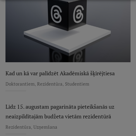
Starptautiskā sadarbība
Mobilitātes programmas
Starptautiskie projekti
Starptautiskie sadarbības partneri
EURAXESS RSU kontaktpunkts
Kad un kā var palīdzēt Akadēmiskā šķīrējtiesa
EATRIS koordinators Latvijā
,
,
Doktorantiem
Rezidentūra
Studentiem
Līdz 15. augustam pagarināta pieteikšanās uz
neaizpildītajām budžeta vietām rezidentūrā
,
Rezidentūra
Uzņemšana