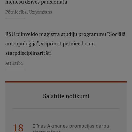
mēnešu dzīves pansionātā
Starptautiskā sadarbība
,
Pētniecība
Uzņemšana
RSU pilnveido maģistra studiju programmu "Sociālā
Mobilitātes programmas
antropoloģija", stiprinot pētniecību un
Starptautiskie projekti
starpdisciplinaritāti
Starptautiskie sadarbības partneri
Attīstība
EURAXESS RSU kontaktpunkts
EATRIS koordinators Latvijā
Saistītie notikumi
18
Elīnas Akmanes promocijas darba