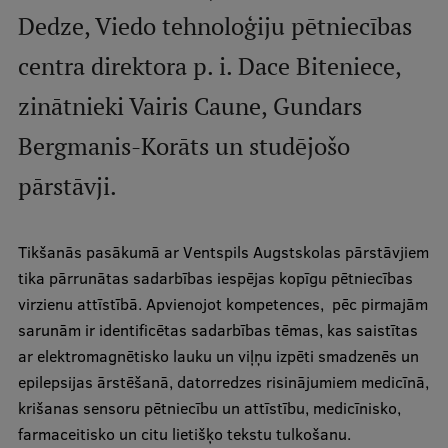
Dedze, Viedo tehnoloģiju pētniecības
Studentu dzīve
centra direktora p. i. Dace Biteniece,
Studiju norises vietas
zinātnieki Vairis Caune, Gundars
Fakultātes
Bergmanis-Korāts un studējošo
Mūsu cilvēki
pārstāvji.
Stratēģija
Struktūra
Tikšanās pasākumā ar Ventspils Augstskolas pārstāvjiem
tika pārrunātas sadarbības iespējas kopīgu pētniecības
Vēsture un tradīcijas
virzienu attīstībā. Apvienojot kompetences, pēc pirmajām
Identitāte
sarunām ir identificētas sadarbības tēmas, kas saistītas
ar elektromagnētisko lauku un viļņu izpēti smadzenēs un
RSU fonds
epilepsijas ārstēšanā, datorredzes risinājumiem medicīnā,
Aula
krišanas sensoru pētniecību un attīstību, medicīnisko,
farmaceitisko un citu lietišķo tekstu tulkošanu.
Muzeji un ekspozīcijas