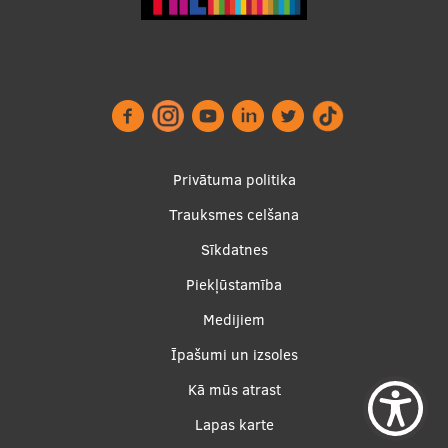
Footer
Privātuma politika
menu
Trauksmes celšana
Sīkdatnes
Piekļūstamība
Apakšējā
Medijiem
izvēlne2
Īpašumi un izsoles
Kā mūs atrast
Lapas karte