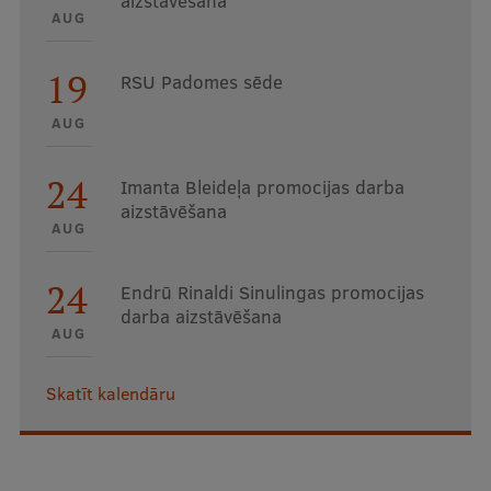
aizstāvēšana
AUG
19
RSU Padomes sēde
AUG
24
Imanta Bleideļa promocijas darba
aizstāvēšana
AUG
24
Endrū Rinaldi Sinulingas promocijas
darba aizstāvēšana
AUG
Skatīt kalendāru