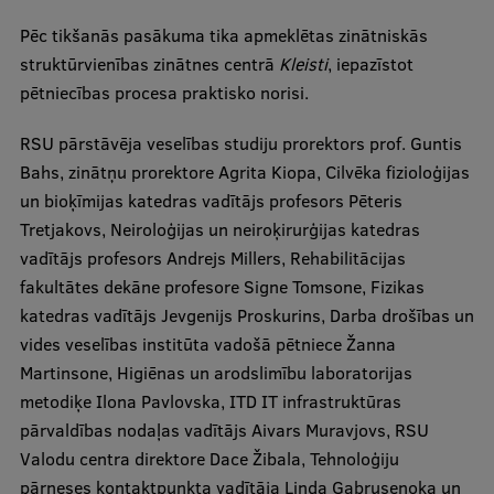
Ģerbonis
Pēc tikšanās pasākuma tika apmeklētas zinātniskās
struktūrvienības zinātnes centrā
Kleisti
, iepazīstot
Projekti
pētniecības procesa praktisko norisi.
Reitingi
RSU pārstāvēja veselības studiju prorektors prof. Guntis
Virtuālā tūre
Bahs, zinātņu prorektore Agrita Kiopa, Cilvēka fizioloģijas
un bioķīmijas katedras vadītājs profesors Pēteris
Ilgtspējīga attīstība
Tretjakovs, Neiroloģijas un neiroķirurģijas katedras
Studiju un vides pieejamība
vadītājs profesors Andrejs Millers, Rehabilitācijas
fakultātes dekāne profesore Signe Tomsone, Fizikas
Dati par 2025. gadu
katedras vadītājs Jevgenijs Proskurins, Darba drošības un
Suvenīri un grāmatas
vides veselības institūta vadošā pētniece Žanna
Martinsone, Higiēnas un arodslimību laboratorijas
metodiķe Ilona Pavlovska, ITD IT infrastruktūras
Mūžizglītība
pārvaldības nodaļas vadītājs Aivars Muravjovs, RSU
Valodu centra direktore Dace Žibala, Tehnoloģiju
pārneses kontaktpunkta vadītāja Linda Gabrusenoka un