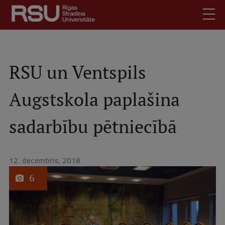
Pārlekt
uz
galveno
saturu
English
.
Latviski
RSU un Ventspils
Mobile
Meklēt
Skolēniem
Augstskola paplašina
augšējā
Studentiem
izvēlne
sadarbību pētniecībā
Absolventiem
Darbiniekiem
Darba devējiem
12. decembris, 2018
1
no
Bibliotēka
6
Kontakti
Vakances