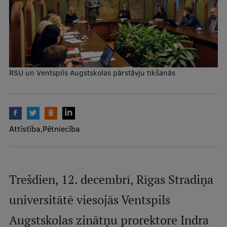
Mobile
galvenā
Studiju iespējas
izvēlne
Pamatstudiju programmas
RSU un Ventspils Augstskolas pārstāvju tikšanās
Maģistra studiju programmas
Doktorantūra
Rezidentūra
Attīstība
Pētniecība
Uzņemšana
Praktiska informācija
Trešdien, 12. decembrī, Rīgas Stradiņa
universitātē viesojās Ventspils
Par RSU
Augstskolas zinātņu prorektore Indra