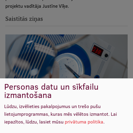
Ētikas un līdztiesības mācības
projektu vadītāja Justīne Vīķe.
Atvērtā universitāte
Saistītās ziņas
Sagatavošanas kursi
Profesionālās pilnveides kursi
ESF kvalifikācijas celšanas kursi
Pedagoģiskās izaugsmes centrs
Kvalifikācijas atbilstības pārbaude
Personas datu un sīkfailu
izmantošana
Pētniecība
Lūdzu, izvēlieties pakalpojumus un trešo pušu
RSU pētnieki iesaistās “Apvārsnis Eiropa” projektā
lietojumprogrammas, kuras mēs vēlētos izmantot.
Lai
iepazītos, lūdzu, lasiet mūsu
privātuma politika
.
un pētīs bakteriofāgu terapiju
Zinātniskie institūti un laboratorijas
Pētniecība