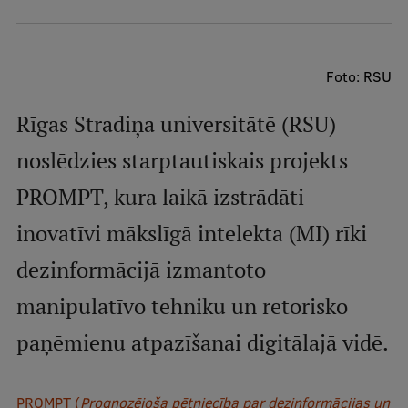
Mobile
galvenā
Studiju iespējas
izvēlne
Foto: RSU
Rīgas Stradiņa universitātē (RSU)
Pamatstudiju programmas
noslēdzies starptautiskais projekts
Maģistra studiju programmas
PROMPT, kura laikā izstrādāti
Doktorantūra
inovatīvi mākslīgā intelekta (MI) rīki
Rezidentūra
Uzņemšana
dezinformācijā izmantoto
Praktiska informācija
manipulatīvo tehniku un retorisko
paņēmienu atpazīšanai digitālajā vidē.
Par RSU
PROMPT (
Prognozējoša pētniecība par dezinformācijas un