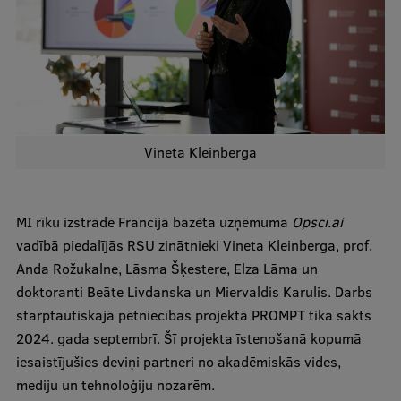
Ētikas un līdztiesības mācības
Atvērtā universitāte
Sagatavošanas kursi
Profesionālās pilnveides kursi
Vineta Kleinberga
ESF kvalifikācijas celšanas kursi
Pedagoģiskās izaugsmes centrs
MI rīku izstrādē Francijā bāzēta uzņēmuma
Opsci.ai
Kvalifikācijas atbilstības pārbaude
vadībā piedalījās RSU zinātnieki Vineta Kleinberga, prof.
Anda Rožukalne, Lāsma Šķestere, Elza Lāma un
doktoranti Beāte Livdanska un Miervaldis Karulis. Darbs
Pētniecība
starptautiskajā pētniecības projektā PROMPT tika sākts
2024. gada septembrī. Šī projekta īstenošanā kopumā
iesaistījušies deviņi partneri no akadēmiskās vides,
Zinātniskie institūti un laboratorijas
mediju un tehnoloģiju nozarēm.