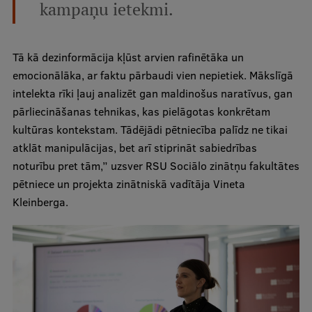
kampaņu ietekmi.
Ģerbonis
Projekti
Tā kā dezinformācija kļūst arvien rafinētāka un
Reitingi
emocionālāka, ar faktu pārbaudi vien nepietiek. Mākslīgā
intelekta rīki ļauj analizēt gan maldinošus naratīvus, gan
Virtuālā tūre
pārliecināšanas tehnikas, kas pielāgotas konkrētam
Ilgtspējīga attīstība
kultūras kontekstam. Tādējādi pētniecība palīdz ne tikai
atklāt manipulācijas, bet arī stiprināt sabiedrības
Studiju un vides pieejamība
noturību pret tām,” uzsver RSU Sociālo zinātņu fakultātes
Dati par 2025. gadu
pētniece un projekta zinātniskā vadītāja Vineta
Kleinberga.
Suvenīri un grāmatas
Mūžizglītība