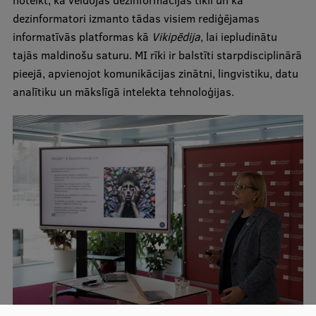
dezinformatori izmanto tādas visiem rediģējamas
Starptautiskā sadarbība
informatīvās platformas kā
Vikipēdija
, lai iepludinātu
tajās maldinošu saturu. MI rīki ir balstīti starpdisciplinārā
pieejā, apvienojot komunikācijas zinātni, lingvistiku, datu
Mobilitātes programmas
analītiku un mākslīgā intelekta tehnoloģijas.
Starptautiskie projekti
Starptautiskie sadarbības partneri
EURAXESS RSU kontaktpunkts
EATRIS koordinators Latvijā