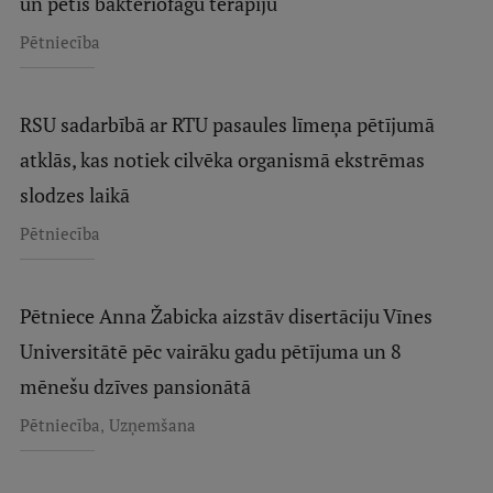
un pētīs bakteriofāgu terapiju
Pētniecība
RSU sadarbībā ar RTU pasaules līmeņa pētījumā
atklās, kas notiek cilvēka organismā ekstrēmas
slodzes laikā
Pētniecība
Pētniece Anna Žabicka aizstāv disertāciju Vīnes
Universitātē pēc vairāku gadu pētījuma un 8
mēnešu dzīves pansionātā
,
Pētniecība
Uzņemšana