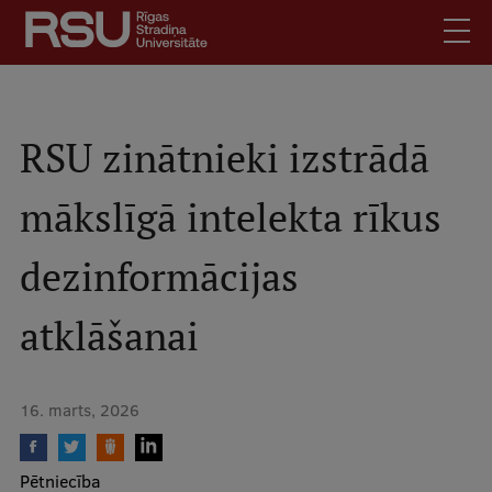
Pārlekt
uz
galveno
saturu
English
.
Latviski
RSU zinātnieki izstrādā
Mobile
Meklēt
Skolēniem
mākslīgā intelekta rīkus
augšējā
Studentiem
izvēlne
dezinformācijas
Absolventiem
Darbiniekiem
atklāšanai
Darba devējiem
Bibliotēka
16. marts, 2026
Kontakti
Vakances
Pētniecība