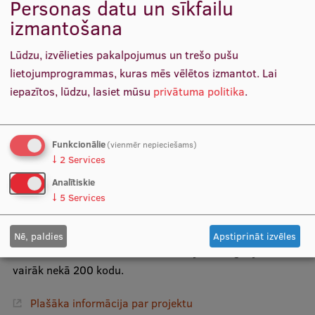
Personas datu un sīkfailu
Anda Rožukalne
izmantošana
Lūdzu, izvēlieties pakalpojumus un trešo pušu
RSU izstrādātā
lietojumprogrammas, kuras mēs vēlētos izmantot.
Lai
iepazītos, lūdzu, lasiet mūsu
privātuma politika
.
dezinformācijas analīzes
metodoloģija
Funkcionālie
(vienmēr nepieciešams)
↓
2
Services
RSU pētnieki projektā devuši būtisku ieguldījumu,
Analītiskie
izstrādājot detalizētu dezinformācijas analīzes
↓
5
Services
metodoloģiju, kas kalpo kā pamats MI modeļa apmācībai.
Metodoloģija balstīta uz plašu kodu grāmatu, kurā
Nē, paldies
Apstiprināt izvēles
ietverts vairāk nekā 30 dezinformācijas kategoriju un
vairāk nekā 200 kodu.
Plašāka informācija par projektu