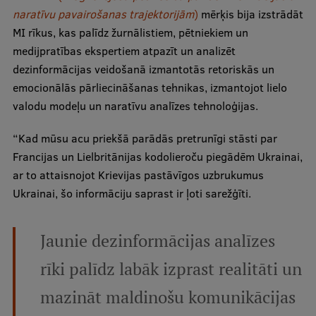
naratīvu pavairošanas trajektorijām
)
mērķis bija izstrādāt
MI rīkus, kas palīdz žurnālistiem, pētniekiem un
Studentu dzīve
medijpratības ekspertiem atpazīt un analizēt
Studiju norises vietas
dezinformācijas veidošanā izmantotās retoriskās un
emocionālās pārliecināšanas tehnikas, izmantojot lielo
Fakultātes
valodu modeļu un naratīvu analīzes tehnoloģijas.
Mūsu cilvēki
“Kad mūsu acu priekšā parādās pretrunīgi stāsti par
Stratēģija
Francijas un Lielbritānijas kodolieroču piegādēm Ukrainai,
Struktūra
ar to attaisnojot Krievijas pastāvīgos uzbrukumus
Ukrainai, šo informāciju saprast ir ļoti sarežģīti.
Vēsture un tradīcijas
Identitāte
Jaunie dezinformācijas analīzes
RSU fonds
rīki palīdz labāk izprast realitāti un
Aula
mazināt maldinošu komunikācijas
Muzeji un ekspozīcijas