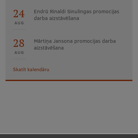
24
Endrū Rinaldi Sinulingas promocijas
darba aizstāvēšana
AUG
28
Mārtiņa Jansona promocijas darba
aizstāvēšana
AUG
Skatīt kalendāru