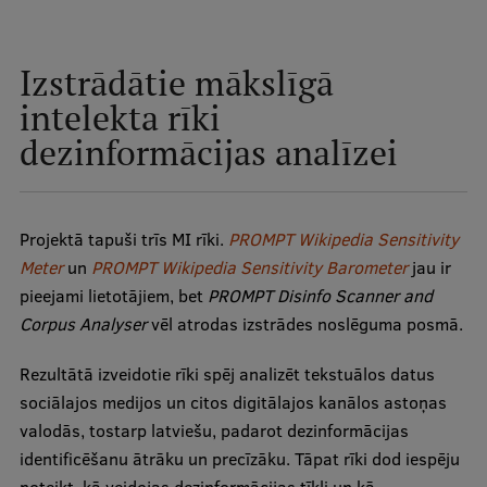
Pētniecības datu pārvaldība
RSU zinātnes portāls
Izstrādātie mākslīgā
Zinātnes ietekme
intelekta rīki
Pētniecības platformas
dezinformācijas analīzei
Doktorantūras skola
Pētniecības pakalpojumi
Projektā tapuši trīs MI rīki.
PROMPT Wikipedia Sensitivity
Pētniecības projekti
Meter
un
PROMPT Wikipedia Sensitivity Barometer
jau ir
pieejami lietotājiem, bet
PROMPT Disinfo Scanner and
Zinātnieku brokastis
Corpus Analyser
vēl atrodas izstrādes noslēguma posmā.
Vertikāli integrētie projekti
Rezultātā izveidotie rīki spēj analizēt tekstuālos datus
Zinātniskās konferences
sociālajos medijos un citos digitālajos kanālos astoņas
valodās, tostarp latviešu, padarot dezinformācijas
Inovāciju centrs
identificēšanu ātrāku un precīzāku. Tāpat rīki dod iespēju
noteikt, kā veidojas dezinformācijas tīkli un kā