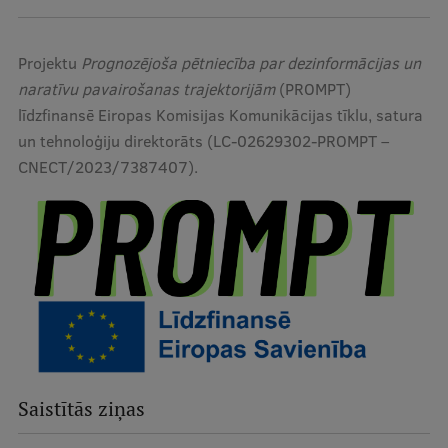
Projektu
Prognozējoša pētniecība par dezinformācijas un
naratīvu pavairošanas trajektorijām
(PROMPT)
līdzfinansē Eiropas Komisijas Komunikācijas tīklu, satura
un tehnoloģiju direktorāts (LC-02629302-PROMPT –
CNECT/2023/7387407).
Saistītās ziņas