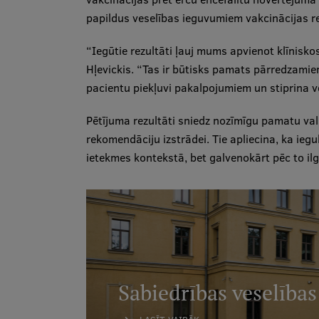
papildus veselības ieguvumiem vakcinācijas 
“Iegūtie rezultāti ļauj mums apvienot klīniskos
Hļevickis. “Tas ir būtisks pamats pārredzami
pacientu piekļuvi pakalpojumiem un stiprina v
Pētījuma rezultāti sniedz nozīmīgu pamatu va
rekomendāciju izstrādei. Tie apliecina, ka iegu
ietekmes kontekstā, bet galvenokārt pēc to il
Sabiedrības veselības