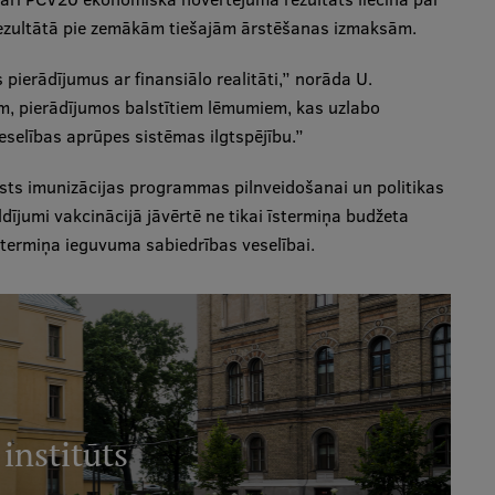
rezultātā pie zemākām tiešajām ārstēšanas izmaksām.
 pierādījumus ar finansiālo realitāti,” norāda U.
em, pierādījumos balstītiem lēmumiem, kas uzlabo
eselības aprūpes sistēmas ilgtspējību.”
lsts imunizācijas programmas pilnveidošanai un politikas
ldījumi vakcinācijā jāvērtē ne tikai īstermiņa budžeta
gtermiņa ieguvuma sabiedrības veselībai.
 institūts