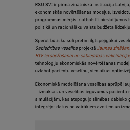
RSU SVI ir pirmā zinātniskā institūcija Latvijā
ekonomiskās novērtēšanas modeļus, izveidotu
programmas mērķis ir atbalstīt pierādījumos 
politikā un racionālāku valsts budžeta līdzekļu
Sperot būtisku soli pretim ilgtspējīgākai ves
Sabiedrības veselība
projektā
Jaunas zināšana
HIV ierobežošanai un sabiedrības vakcinācija
tehnoloģiju ekonomiskās novērtēšanas modeļi a
uzlabot pacientu veselību, vienlaikus optimiz
Ekonomiskā modelēšana veselības aprūpē ļauj 
– izmaksas un veselības ieguvumus pacienta m
simulācijām, kas atspoguļo slimības dabisko 
integrējot datus no vairākiem avotiem un izm