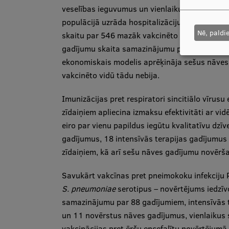
veselības ieguvumus un vienlaikus samazina t
populācijā uzrāda hospitalizāciju samazināju
Nē, paldi
skaitu par 546 mazāk vakcinēto pacientu grupā
gadījumu skaita samazinājumu par 31 vakcinēt
ekonomiskais modelis aprēķināja sešus nāves
vakcinēto vidū tādu nebija.
Imunizācijas pret respiratori sincitiālo vīrus
zīdaiņiem apliecina izmaksu efektivitāti ar v
eiro par vienu papildus iegūtu kvalitatīvu dzī
gadījumus, 18 intensīvās terapijas gadījumu
zīdaiņiem, kā arī sešu nāves gadījumu novērš
Savukārt vakcīnas pret pneimokoku infekciju 
S. pneumoniae
serotipus – novērtējums iedzīv
samazinājumu par 88 gadījumiem, intensīvās 
un 11 novērstus nāves gadījumus, vienlaikus 
vakcinācijas pret ērču encefalītu novērtējumā