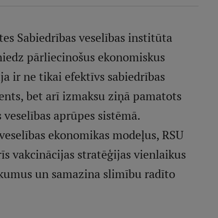
tes Sabiedrības veselības institūta
sniedz pārliecinošus ekonomiskus
a ir ne tikai efektīvs sabiedrības
ents, bet arī izmaksu ziņā pamatots
s veselības aprūpes sistēmā.
s veselības ekonomikas modeļus, RSU
rīs vakcinācijas stratēģijas vienlaikus
ākumus un samazina slimību radīto