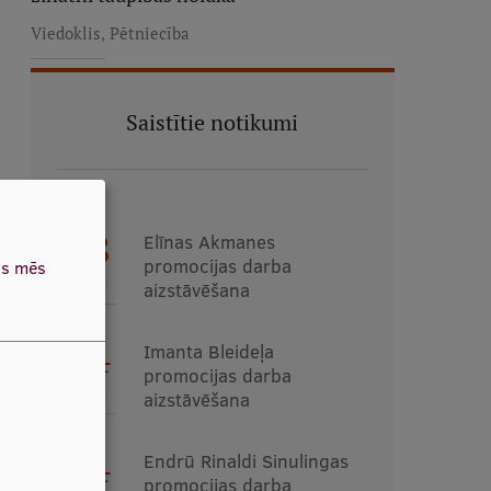
,
Viedoklis
Pētniecība
Saistītie notikumi
18
Elīnas Akmanes
promocijas darba
as mēs
AUG
aizstāvēšana
24
Imanta Bleideļa
promocijas darba
AUG
aizstāvēšana
24
Endrū Rinaldi Sinulingas
promocijas darba