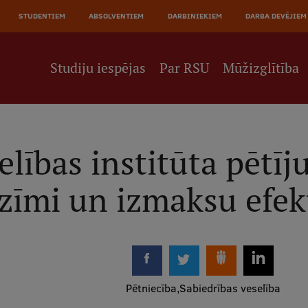
JĀ
STUDENTIEM
ABSOLVENTIEM
DARBINIEKIEM
DARBA DEVĒJIEM
NE
Studiju iespējas
Par RSU
Mūžizglītība
elības institūta pētīj
zīmi un izmaksu efekt
Pētniecība
Sabiedrības veselība