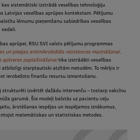
, kas sistemātiski izstrādā veselības tehnoloģiju
s Latvijas veselības aprūpes kontekstam. Pētījumu
balstītu lēmumu pieņemšanu sabiedrības veselības
 sadali.
elības aprūpei, RSU SVI valsts pētījumu programmas
s un pieejas antimikrobiālās rezistences mazināšanai,
s aptveres paplašināšanai
tika izstrādāti veselības
tbilstīgi starptautiski atzītām metodēm. To mērķis ir
ējot ierobežoto finanšu resursu izmantošanu.
strukturēti izvērtēt dažādu intervenču – tostarp vakcīnu
ūža garumā. Šie modeļi balstās uz pacientu ceļu
gaitu, ārstēšanas iespējas un iespējamos iznākumus,
antojot matemātiskas un statistiskas metodes.