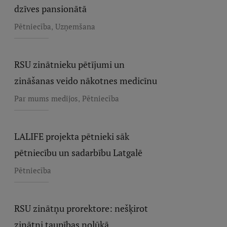
dzīves pansionātā
,
Pētniecība
Uzņemšana
RSU zinātnieku pētījumi un
zināšanas veido nākotnes medicīnu
,
Par mums medijos
Pētniecība
LALIFE projekta pētnieki sāk
pētniecību un sadarbību Latgalē
Pētniecība
RSU zinātņu prorektore: nešķirot
zinātni taupības nolūkā