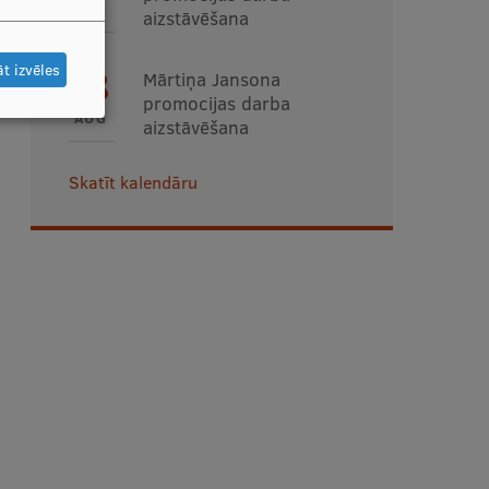
AUG
aizstāvēšana
t izvēles
28
Mārtiņa Jansona
promocijas darba
AUG
aizstāvēšana
Skatīt kalendāru