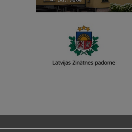
LASĪT VAIRĀK