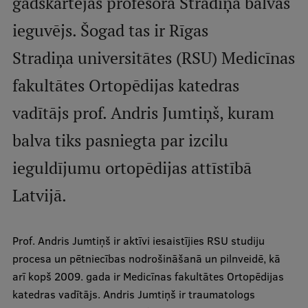
gadskārtējās profesora Stradiņa balvas
ieguvējs. Šogad tas ir Rīgas
Studentu dzīve
Stradiņa universitātes (RSU) Medicīnas
Studiju norises vietas
fakultātes Ortopēdijas katedras
Fakultātes
vadītājs prof. Andris Jumtiņš, kuram
Mūsu cilvēki
balva tiks pasniegta par izcilu
Stratēģija
ieguldījumu ortopēdijas attīstībā
Struktūra
Latvijā.
Vēsture un tradīcijas
Identitāte
Prof. Andris Jumtiņš ir aktīvi iesaistījies RSU studiju
RSU fonds
procesa un pētniecības nodrošināšanā un pilnveidē, kā
Aula
arī kopš 2009. gada ir Medicīnas fakultātes Ortopēdijas
katedras vadītājs. Andris Jumtiņš ir traumatologs
Muzeji un ekspozīcijas