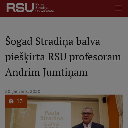
Pārlekt
uz
galveno
saturu
English
.
Latviski
Šogad Stradiņa balva
Mobile
Meklēt
Skolēniem
piešķirta RSU profesoram
augšējā
Studentiem
izvēlne
Andrim Jumtiņam
Absolventiem
Darbiniekiem
Darba devējiem
20. janvāris, 2020
1
no
Bibliotēka
13
Kontakti
Vakances