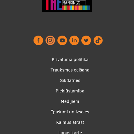
Footer
Privātuma politika
menu
Trauksmes celšana
Sīkdatnes
Piekļūstamība
Apakšējā
Medijiem
izvēlne2
Īpašumi un izsoles
Kā mūs atrast
Lapas karte