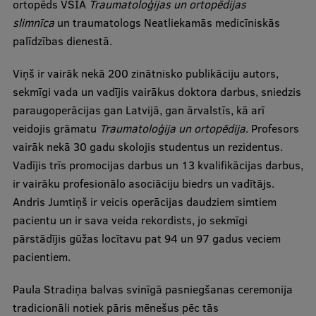
ortopēds VSIA
Traumatoloģijas un ortopēdijas
Ģerbonis
slimnīca
un traumatologs Neatliekamās medicīniskās
palīdzības dienestā.
Projekti
Viņš ir vairāk nekā 200 zinātnisko publikāciju autors,
Reitingi
sekmīgi vada un vadījis vairākus doktora darbus, sniedzis
Virtuālā tūre
paraugoperācijas gan Latvijā, gan ārvalstīs, kā arī
veidojis grāmatu
Traumatoloģija un ortopēdija
. Profesors
Ilgtspējīga attīstība
vairāk nekā 30 gadu skolojis studentus un rezidentus.
Studiju un vides pieejamība
Vadījis trīs promocijas darbus un 13 kvalifikācijas darbus,
ir vairāku profesionālo asociāciju biedrs un vadītājs.
Dati par 2025. gadu
Andris Jumtiņš ir veicis operācijas daudziem simtiem
Suvenīri un grāmatas
pacientu un ir sava veida rekordists, jo sekmīgi
pārstādījis gūžas locītavu pat 94 un 97 gadus veciem
pacientiem.
Mūžizglītība
Paula Stradiņa balvas svinīgā pasniegšanas ceremonija
tradicionāli notiek pāris mēnešus pēc tās