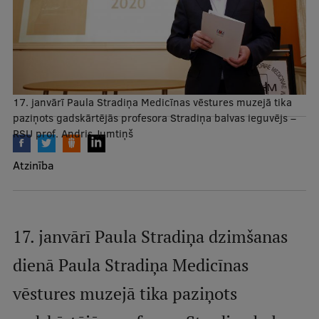
Mobile
galvenā
Studiju iespējas
izvēlne
Pamatstudiju programmas
17. janvārī Paula Stradiņa Medicīnas vēstures muzejā tika
paziņots gadskārtējās profesora Stradiņa balvas ieguvējs –
Maģistra studiju programmas
RSU prof. Andris Jumtiņš
Doktorantūra
Atzinība
Rezidentūra
Uzņemšana
17. janvārī Paula Stradiņa dzimšanas
Praktiska informācija
dienā Paula Stradiņa Medicīnas
vēstures muzejā tika paziņots
Par RSU