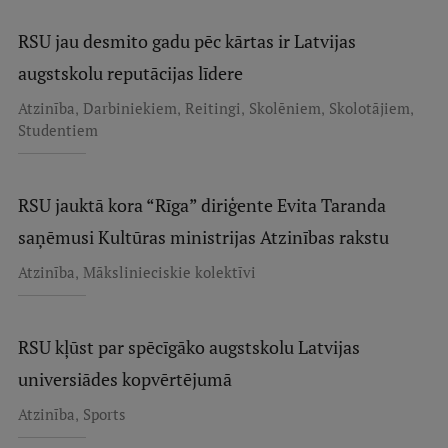
Starptautiskā sadarbība
RSU jau desmito gadu pēc kārtas ir Latvijas
augstskolu reputācijas līdere
,
,
,
,
,
Atzinība
Darbiniekiem
Reitingi
Skolēniem
Skolotājiem
Mobilitātes programmas
Studentiem
Starptautiskie projekti
Starptautiskie sadarbības partneri
RSU jauktā kora “Rīga” diriģente Evita Taranda
EURAXESS RSU kontaktpunkts
saņēmusi Kultūras ministrijas Atzinības rakstu
EATRIS koordinators Latvijā
,
Atzinība
Mākslinieciskie kolektīvi
RSU kļūst par spēcīgāko augstskolu Latvijas
universiādes kopvērtējumā
,
Atzinība
Sports