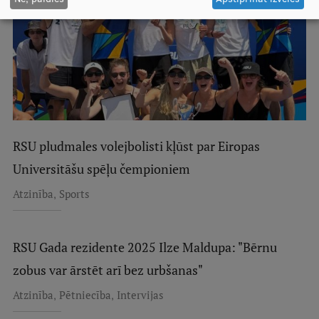
Pētniecības datu pārvaldība
RSU zinātnes portāls
Zinātnes ietekme
Pētniecības platformas
Doktorantūras skola
Pētniecības pakalpojumi
RSU pludmales volejbolisti kļūst par Eiropas
Universitāšu spēļu čempioniem
Pētniecības projekti
,
Atzinība
Sports
Zinātnieku brokastis
Vertikāli integrētie projekti
RSU Gada rezidente 2025 Ilze Maldupa: "Bērnu
Zinātniskās konferences
zobus var ārstēt arī bez urbšanas"
Inovāciju centrs
,
,
Atzinība
Pētniecība
Intervijas