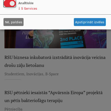
Analītiskie
Starptautiskā sadarbība
↓
5
Services
Nē, paldies
Apstiprināt izvēles
Mobilitātes programmas
Starptautiskie projekti
Starptautiskie sadarbības partneri
RSU biznesa inkubatorā izstrādātā inovācija veicina
EURAXESS RSU kontaktpunkts
drošu zāļu lietošanu
EATRIS koordinators Latvijā
,
,
Studentiem
Inovācijas
B-Space
RSU pētnieki iesaistās “Apvārsnis Eiropa” projektā
un pētīs bakteriofāgu terapiju
Pētniecība