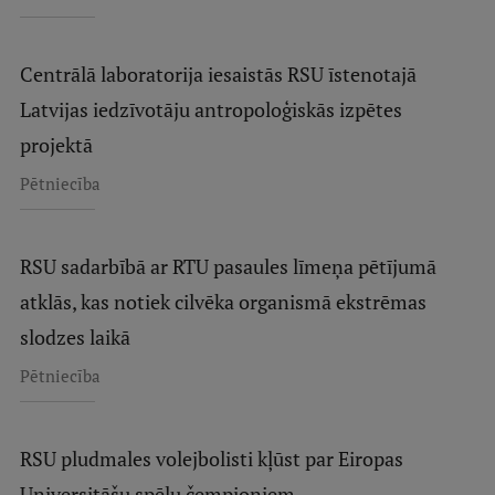
Centrālā laboratorija iesaistās RSU īstenotajā
Latvijas iedzīvotāju antropoloģiskās izpētes
projektā
Pētniecība
RSU sadarbībā ar RTU pasaules līmeņa pētījumā
atklās, kas notiek cilvēka organismā ekstrēmas
slodzes laikā
Pētniecība
RSU pludmales volejbolisti kļūst par Eiropas
Universitāšu spēļu čempioniem