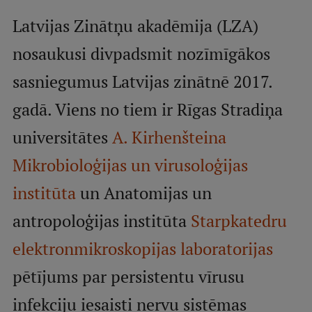
Mobile
Latvijas Zinātņu akadēmija (LZA)
galvenā
Studiju iespējas
nosaukusi divpadsmit nozīmīgākos
izvēlne
sasniegumus Latvijas zinātnē 2017.
Pamatstudiju programmas
gadā. Viens no tiem ir Rīgas Stradiņa
Maģistra studiju programmas
universitātes
A. Kirhenšteina
Doktorantūra
Mikrobioloģijas un virusoloģijas
Rezidentūra
institūta
un Anatomijas un
Uzņemšana
antropoloģijas institūta
Starpkatedru
Praktiska informācija
elektronmikroskopijas laboratorijas
pētījums par persistentu vīrusu
Par RSU
infekciju iesaisti nervu sistēmas