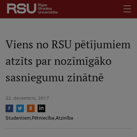
Pārlekt
uz
galveno
saturu
English
.
Latviski
Viens no RSU pētījumiem
Mobile
Meklēt
Skolēniem
atzīts par nozīmīgāko
augšējā
Studentiem
izvēlne
sasniegumu zinātnē
Absolventiem
Darbiniekiem
Darba devējiem
22. decembris, 2017
Bibliotēka
Kontakti
Studentiem
Pētniecība
Atzinība
Vakances