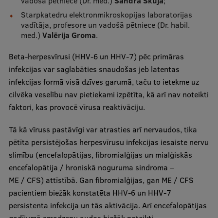
vadošā pētniece (Dr. med.)
Sandra Skuja
;
Ģerbonis
Starpkatedru elektronmikroskopijas laboratorijas
vadītāja, profesore un vadošā pētniece (Dr. habil.
Projekti
med.)
Valērija Groma
.
Reitingi
Beta-herpesvīrusi (HHV-6 un HHV-7) pēc primāras
infekcijas var saglabāties snaudošas jeb latentas
Virtuālā tūre
infekcijas formā visā dzīves garumā, taču to ietekme uz
Ilgtspējīga attīstība
cilvēka veselību nav pietiekami izpētīta, kā arī nav noteikti
faktori, kas provocē vīrusa reaktivāciju.
Studiju un vides pieejamība
Dati par 2025. gadu
Tā kā vīruss pastāvīgi var atrasties arī nervaudos, tika
pētīta persistējošas herpesvīrusu infekcijas iesaiste nervu
Suvenīri un grāmatas
slimību (encefalopātijas, fibromialģijas un mialģiskās
encefalopātija / hroniskā noguruma sindroma –
ME / CFS) attīstībā. Gan fibromialģijas, gan ME / CFS
Mūžizglītība
pacientiem biežāk konstatēta HHV-6 un HHV-7
persistenta infekcija un tās aktivācija. Arī encefalopātijas