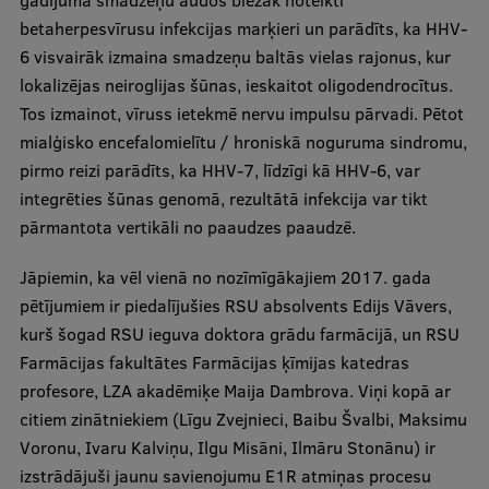
gadījumā smadzeņu audos biežāk noteikti
Ētikas un līdztiesības mācības
betaherpesvīrusu infekcijas marķieri un parādīts, ka HHV-
6 visvairāk izmaina smadzeņu baltās vielas rajonus, kur
Atvērtā universitāte
lokalizējas neiroglijas šūnas, ieskaitot oligodendrocītus.
Sagatavošanas kursi
Tos izmainot, vīruss ietekmē nervu impulsu pārvadi. Pētot
mialģisko encefalomielītu / hroniskā noguruma sindromu,
Profesionālās pilnveides kursi
pirmo reizi parādīts, ka HHV-7, līdzīgi kā HHV-6, var
ESF kvalifikācijas celšanas kursi
integrēties šūnas genomā, rezultātā infekcija var tikt
pārmantota vertikāli no paaudzes paaudzē.
Pedagoģiskās izaugsmes centrs
Kvalifikācijas atbilstības pārbaude
Jāpiemin, ka vēl vienā no nozīmīgākajiem 2017. gada
pētījumiem ir piedalījušies RSU absolvents Edijs Vāvers,
kurš šogad RSU ieguva doktora grādu farmācijā, un RSU
Farmācijas fakultātes Farmācijas ķīmijas katedras
Pētniecība
profesore, LZA akadēmiķe Maija Dambrova. Viņi kopā ar
citiem zinātniekiem (Līgu Zvejnieci, Baibu Švalbi, Maksimu
Voronu, Ivaru Kalviņu, Ilgu Misāni, Ilmāru Stonānu) ir
Zinātniskie institūti un laboratorijas
izstrādājuši jaunu savienojumu E1R atmiņas procesu