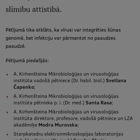
slimību attīstībā.
Studentu dzīve
Studiju norises vietas
Pētījumā tika atklāts, ka vīrusi var integrēties šūnas
genomā, bet infekciju var pārmantot no paaudzes
Fakultātes
paaudzē.
Mūsu cilvēki
Pētījumā piedalījās:
Stratēģija
A. Kirhenšteina Mikrobioloģijas un virusoloģijas
Struktūra
institūta vadošā pētniece (Dr. habil. biol.)
Svetlana
Čapenko
;
Vēsture un tradīcijas
A. Kirhenšteina Mikrobioloģijas un virusoloģijas
Identitāte
institūta pētnieka p. i. (Dr. med.)
Santa Rasa
;
A. Kirhenšteina Mikrobioloģijas un virusoloģijas
RSU fonds
institūta direktore, profesore, vadošā pētniece un LZA
akadēmiķe
Aula
Modra Murovska
;
Starpkatedru elektronmikroskopijas laboratorijas
Muzeji un ekspozīcijas