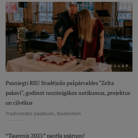
Mobile
galvenā
Studiju iespējas
izvēlne
Pamatstudiju programmas
Maģistra studiju programmas
Doktorantūra
Rezidentūra
Pasniegti RSU Studējošo pašpārvaldes "Zelta
Uzņemšana
pakavi", godinot nozīmīgākos notikumus, projektus
Praktiska informācija
un cilvēkus
Tradicionālie pasākumi, Studentiem
Par RSU
“Taurenis 2025” pacēla spārnos!