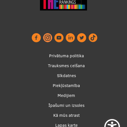
Ētikas un līdztiesības mācības
Atvērtā universitāte
Sagatavošanas kursi
Profesionālās pilnveides kursi
ESF kvalifikācijas celšanas kursi
Footer
Privātuma politika
Pedagoģiskās izaugsmes centrs
menu
Trauksmes celšana
Kvalifikācijas atbilstības pārbaude
Sīkdatnes
Piekļūstamība
Pētniecība
Apakšējā
Medijiem
izvēlne2
Īpašumi un izsoles
Kā mūs atrast
Zinātniskie institūti un laboratorijas
Lapas karte