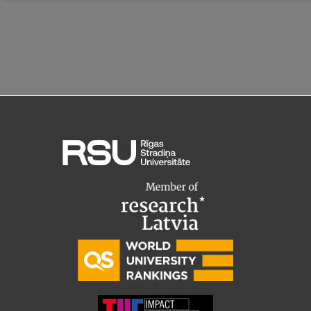
Ģerbonis
Projekti
Reitingi
Virtuālā tūre
Ilgtspējīga attīstība
Studiju un vides pieejamība
Dati par 2025. gadu
Suvenīri un grāmatas
Mūžizglītība