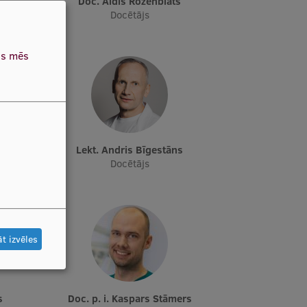
Doc. Aldis Rozenblats
Docētājs
as mēs
oks
Lekt. Andris Bīgestāns
Docētājs
t izvēles
s
Doc. p. i. Kaspars Stāmers