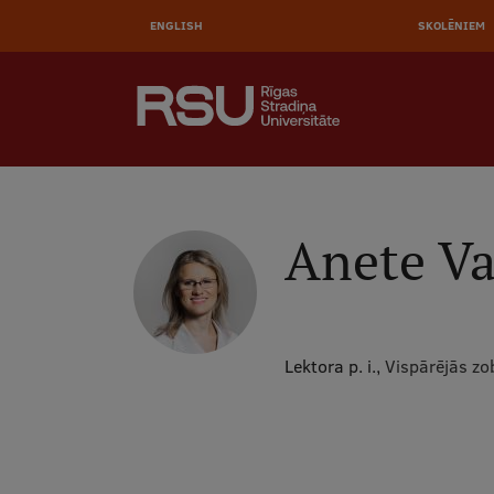
AUGŠĒ
Pārlekt
uz
ENGLISH
SKOLĒNIEM
IZVĒL
galveno
saturu
MEKLĒT
Galvenā
izvēlne
.
Anete Va
Lektora p. i.,
Vispārējās zo