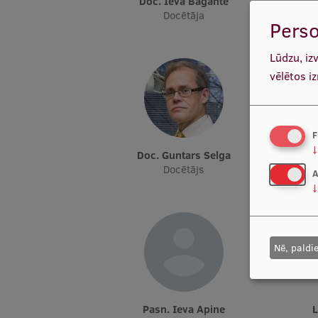
Doc. Ieva Bāgante
Docētāja
Perso
Lūdzu, iz
vēlētos i
F
↓
Doc. Guntars Selga
Docētājs
A
↓
Nē, paldi
Pasn. Ieva Apine