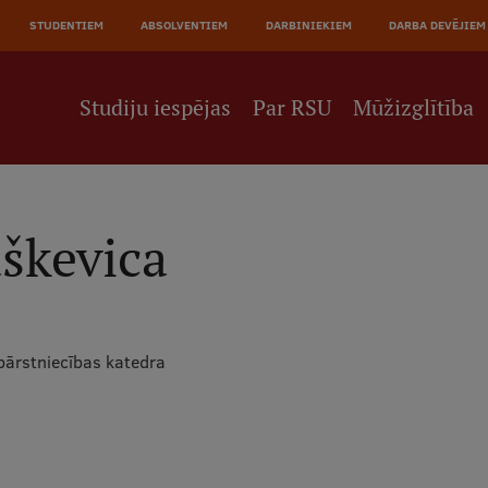
JĀ
STUDENTIEM
ABSOLVENTIEM
DARBINIEKIEM
DARBA DEVĒJIEM
NE
Studiju iespējas
Par RSU
Mūžizglītība
škevica
bārstniecības katedra