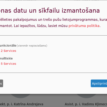
Doc. Anna Ivanova
Doc. Ilze Šalma
Docētāja
Docētāja
nas datu un sīkfailu izmantošana
vēlieties pakalpojumus un trešo pušu lietojumprogrammas, kur
zmantot.
Lai iepazītos, lūdzu, lasiet mūsu
privātuma politika
.
unkcionālie
(vienmēr nepieciešams)
2
Services
Asist. Darja Ķīse
Asist. Aleksandrs Grišuļon
Docētāja
Docētājs
nalītiskie
5
Services
es
Apstiprinā
Lekt. p. i. Katrīna Andrejeva
Asist. p. i. Vadims Kļimec