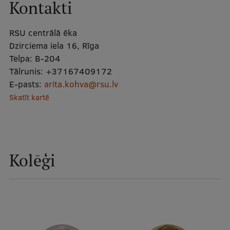
Kontakti
Mobile
galvenā
Studiju iespējas
RSU centrālā ēka
izvēlne
Dzirciema iela 16, Rīga
Telpa:
B-204
Pamatstudiju programmas
Tālrunis:
+37167409172
E-pasts:
arita.kohva@rsu.lv
Maģistra studiju programmas
Skatīt kartē
Doktorantūra
Rezidentūra
Uzņemšana
Kolēģi
Praktiska informācija
Par RSU