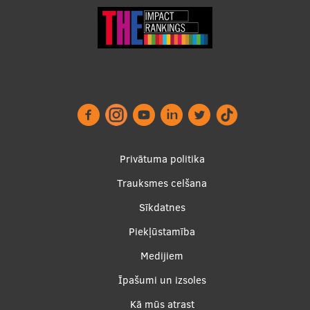
Footer
Privātuma politika
menu
Trauksmes celšana
Sīkdatnes
Piekļūstamība
Apakšējā
Medijiem
izvēlne2
Īpašumi un izsoles
Kā mūs atrast