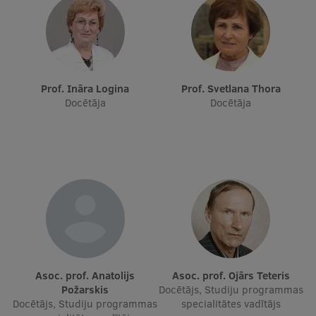
Studentu dzīve
Studiju norises vietas
Fakultātes
Prof. Ināra Logina
Prof. Svetlana Thora
Docētāja
Docētāja
Mūsu cilvēki
Stratēģija
Struktūra
Vēsture un tradīcijas
Identitāte
RSU fonds
Asoc. prof. Anatolijs
Asoc. prof. Ojārs Teteris
Aula
Požarskis
Docētājs, Studiju programmas
Docētājs, Studiju programmas
specialitātes vadītājs
Muzeji un ekspozīcijas