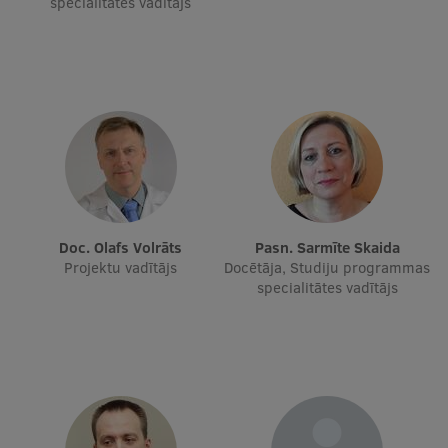
specialitātes vadītājs
Ģerbonis
Projekti
Reitingi
Virtuālā tūre
Ilgtspējīga attīstība
Studiju un vides pieejamība
Doc. Olafs Volrāts
Pasn. Sarmīte Skaida
Dati par 2025. gadu
Projektu vadītājs
Docētāja, Studiju programmas
specialitātes vadītājs
Suvenīri un grāmatas
Mūžizglītība