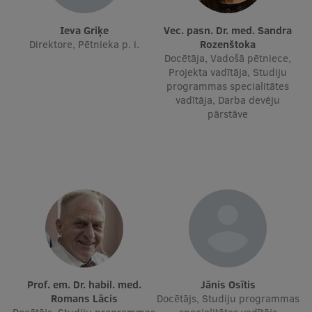
Starptautiskā sadarbība
Ieva Griķe
Vec. pasn. Dr. med. Sandra
Direktore, Pētnieka p. i.
Rozenštoka
Docētāja, Vadošā pētniece,
Projekta vadītāja, Studiju
Mobilitātes programmas
programmas specialitātes
vadītāja, Darba devēju
Starptautiskie projekti
pārstāve
Starptautiskie sadarbības partneri
EURAXESS RSU kontaktpunkts
EATRIS koordinators Latvijā
Prof. em. Dr. habil. med.
Jānis Osītis
Romans Lācis
Docētājs, Studiju programmas