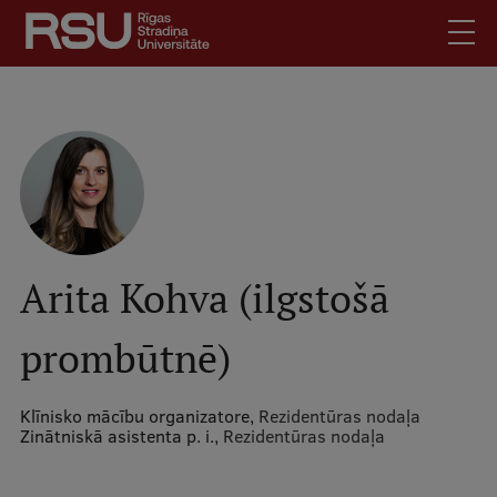
Pārlekt
uz
galveno
saturu
English
.
Latviski
Mobile
Meklēt
Skolēniem
augšējā
Studentiem
izvēlne
Absolventiem
Arita Kohva (ilgstošā
Darbiniekiem
prombūtnē)
Darba devējiem
Bibliotēka
Klīnisko mācību organizatore,
Rezidentūras nodaļa
Kontakti
Zinātniskā asistenta p. i.,
Rezidentūras nodaļa
Vakances