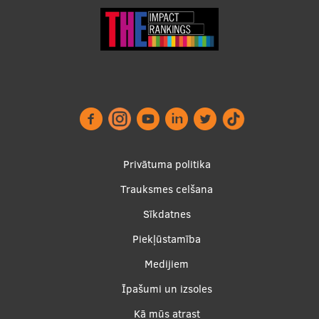
Footer
Privātuma politika
menu
Trauksmes celšana
Sīkdatnes
Piekļūstamība
Apakšējā
Medijiem
izvēlne2
Īpašumi un izsoles
Kā mūs atrast