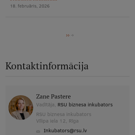
18. februāris, 2026
Pagination
Nākamā
››
lapa
Kontaktinformācija
Zane Pastere
Vadītāja,
RSU biznesa inkubators
RSU biznesa inkubators
Vīlipa iela 12, Rīga
inkubators@rsu.lv