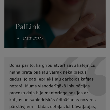
PalLink
LASĪT VAIRĀK
Doma par to, ka gribu atvērt savu kafejnīcu,
manā prātā bija jau vairāk nekā piecus
gadus, jo pati iepriekš jau darbojos kafijas
nozarē. Mums visnoderīgākā inkubācijas
procesa daļa bija mentoringa sesijas ar
kafijas un sabiedriskās ēdināšanas nozares
pārstāvjiem – tādas detaļas kā būvatļaujas,