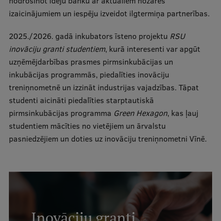
nodrošinot ideju banku ar aktuāliem nozares
izaicinājumiem un iespēju izveidot ilgtermiņa partnerības.
Ģerbonis
Projekti
2025./2026. gadā inkubators īsteno projektu
RSU
inovāciju granti studentiem
, kurā interesenti var apgūt
Reitingi
uzņēmējdarbības prasmes pirmsinkubācijas un
Virtuālā tūre
inkubācijas programmās, piedalīties inovāciju
treniņnometnē un izzināt industrijas vajadzības. Tāpat
Ilgtspējīga attīstība
studenti aicināti piedalīties starptautiskā
Studiju un vides pieejamība
pirmsinkubācijas programma
Green Hexagon
, kas ļauj
studentiem mācīties no vietējiem un ārvalstu
Dati par 2025. gadu
pasniedzējiem un doties uz inovāciju treniņnometni Vīnē.
Suvenīri un grāmatas
Mūžizglītība
Inovāciju granti