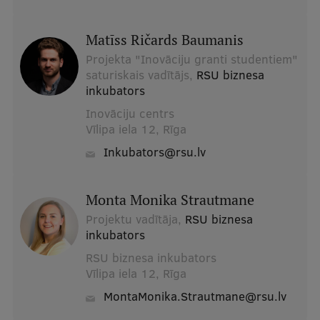
Matīss Ričards Baumanis
Projekta "Inovāciju granti studentiem"
saturiskais vadītājs,
RSU biznesa
inkubators
Inovāciju centrs
Vīlipa iela 12, Rīga
inkubators@rsu.lv
Monta Monika Strautmane
Projektu vadītāja,
RSU biznesa
inkubators
RSU biznesa inkubators
Vīlipa iela 12, Rīga
MontaMonika.Strautmane@rsu.lv