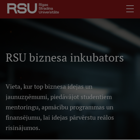
Pārlekt
uz
galveno
saturu
English
Latviski
.
Mobile
Meklēt
RSU biznesa inkubators
Skolēniem
augšējā
Studentiem
izvēlne
Absolventiem
Vieta, kur top biznesa idejas un
Darbiniekiem
jaunuzņēmumi, piedāvājot studentiem
Darba devējiem
mentoringu, apmācību programmas un
Bibliotēka
finansējumu, lai idejas pārvērstu reālos
Kontakti
risinājumos.
Vakances