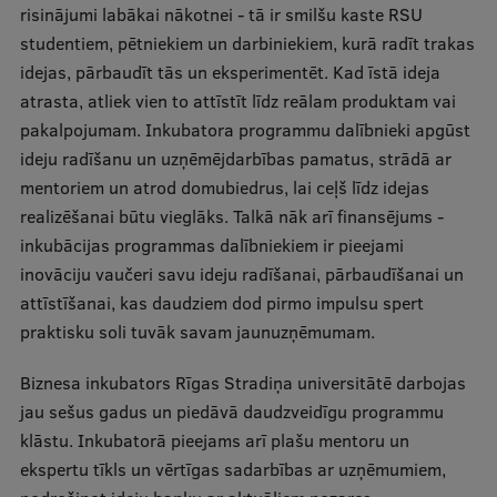
risinājumi labākai nākotnei - tā ir smilšu kaste RSU
studentiem, pētniekiem un darbiniekiem, kurā radīt trakas
Studentu dzīve
idejas, pārbaudīt tās un eksperimentēt. Kad īstā ideja
Studiju norises vietas
atrasta, atliek vien to attīstīt līdz reālam produktam vai
pakalpojumam. Inkubatora programmu dalībnieki apgūst
Fakultātes
ideju radīšanu un uzņēmējdarbības pamatus, strādā ar
Mūsu cilvēki
mentoriem un atrod domubiedrus, lai ceļš līdz idejas
realizēšanai būtu vieglāks. Talkā nāk arī finansējums -
Stratēģija
inkubācijas programmas dalībniekiem ir pieejami
Struktūra
inovāciju vaučeri savu ideju radīšanai, pārbaudīšanai un
attīstīšanai, kas daudziem dod pirmo impulsu spert
Vēsture un tradīcijas
praktisku soli tuvāk savam jaunuzņēmumam.
Identitāte
Biznesa inkubators Rīgas Stradiņa universitātē darbojas
RSU fonds
jau sešus gadus un piedāvā daudzveidīgu programmu
klāstu. Inkubatorā pieejams arī plašu mentoru un
Aula
ekspertu tīkls un vērtīgas sadarbības ar uzņēmumiem,
Muzeji un ekspozīcijas