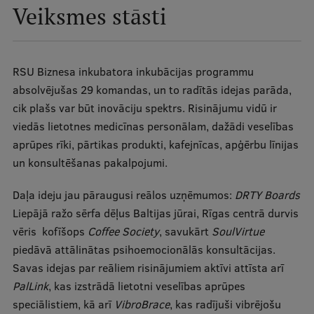
Pētniecības datu pārvaldība
Veiksmes stāsti
RSU zinātnes portāls
Zinātnes ietekme
RSU Biznesa inkubatora inkubācijas programmu
Pētniecības platformas
absolvējušas 29 komandas, un to radītās idejas parāda,
cik plašs var būt inovāciju spektrs. Risinājumu vidū ir
Doktorantūras skola
viedās lietotnes medicīnas personālam, dažādi veselības
Pētniecības pakalpojumi
aprūpes rīki, pārtikas produkti, kafejnīcas, apģērbu līnijas
un konsultēšanas pakalpojumi.
Pētniecības projekti
Daļa ideju jau pāraugusi reālos uzņēmumos:
DRTY Boards
Zinātnieku brokastis
Liepājā ražo sērfa dēļus Baltijas jūrai, Rīgas centrā durvis
Vertikāli integrētie projekti
vēris kofīšops
Coffee Society
, savukārt
SoulVirtue
piedāvā attālinātas psihoemocionālās konsultācijas.
Zinātniskās konferences
Savas idejas par reāliem risinājumiem aktīvi attīsta arī
Inovāciju centrs
PalLink
, kas izstrādā lietotni veselības aprūpes
speciālistiem, kā arī
VibroBrace
, kas radījuši vibrējošu