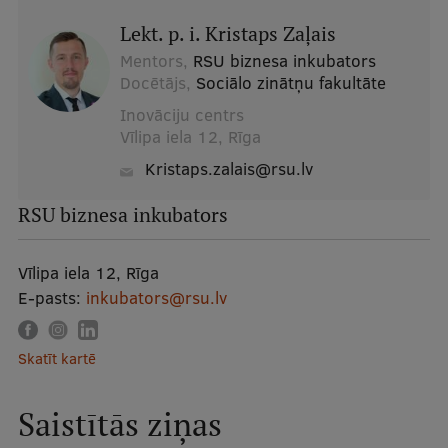
Lekt. p. i. Kristaps Zaļais
Mentors,
RSU biznesa inkubators
Docētājs,
Sociālo zinātņu fakultāte
Inovāciju centrs
Vīlipa iela 12, Rīga
kristaps.zalais@rsu.lv
RSU biznesa inkubators
Vīlipa iela 12, Rīga
E-pasts:
inkubators@rsu.lv
Skatīt kartē
Saistītās ziņas