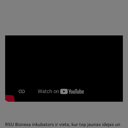
Mobile
galvenā
Studiju iespējas
izvēlne
Pamatstudiju programmas
Maģistra studiju programmas
Doktorantūra
Rezidentūra
Uzņemšana
Praktiska informācija
Par RSU
RSU Biznesa inkubators ir vieta, kur top jaunas idejas un