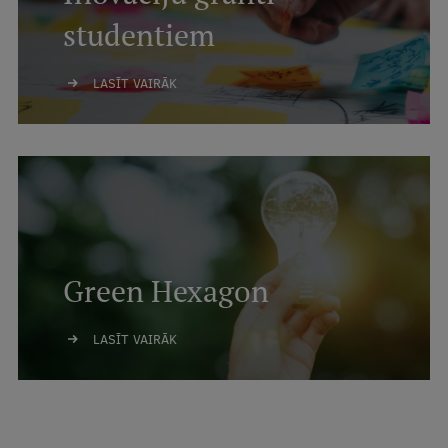
Ētikas un līdztiesības mācības
studentiem
Atvērtā universitāte
LASĪT VAIRĀK
Sagatavošanas kursi
Profesionālās pilnveides kursi
ESF kvalifikācijas celšanas kursi
Pedagoģiskās izaugsmes centrs
Kvalifikācijas atbilstības pārbaude
Green Hexagon
Pētniecība
LASĪT VAIRĀK
Zinātniskie institūti un laboratorijas