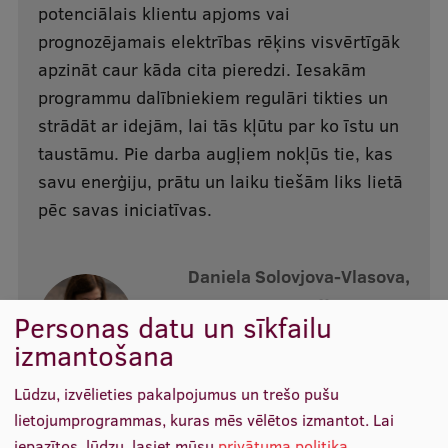
potenciālais klientu apjoms vai
prognozējamais elektrības rēķins visvērtīgāk
apzināt caur kāda cita pieredzi. Iesakām
programmu dalībniekiem regulāri tikties un
strādāt ar idejām, lai tās kļūtu par ko īstu un
taustāmu. Pie darba augļiem nokļūs tie, kas
savu enerģiju, prātu un laiku tiešām liks lietā
pēc savas iniciatīvas.
Daniela Solovjova-Vlasova,
Coffee Society
Personas datu un sīkfailu
izmantošana
Lūdzu, izvēlieties pakalpojumus un trešo pušu
lietojumprogrammas, kuras mēs vēlētos izmantot.
Lai
iepazītos, lūdzu, lasiet mūsu
privātuma politika
.