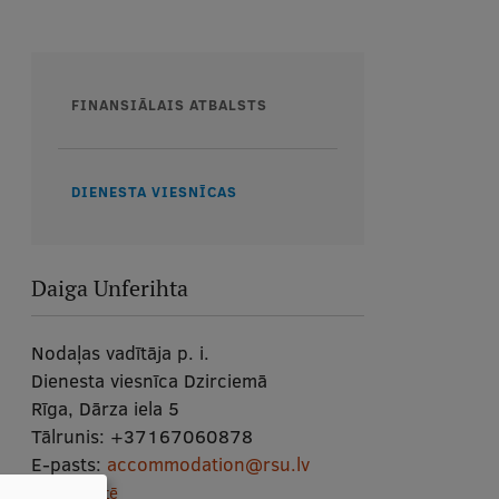
Galvenā
FINANSIĀLAIS ATBALSTS
izvēlne
DIENESTA VIESNĪCAS
Daiga Unferihta
Nodaļas vadītāja p. i.
Dienesta viesnīca Dzirciemā
Rīga, Dārza iela 5
Tālrunis:
+37167060878
E-pasts:
accommodation@rsu.lv
Skatīt kartē