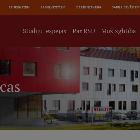
JĀ
STUDENTIEM
ABSOLVENTIEM
DARBINIEKIEM
DARBA DEVĒJIEM
NE
Studiju iespējas
Par RSU
Mūžizglītība
īcas