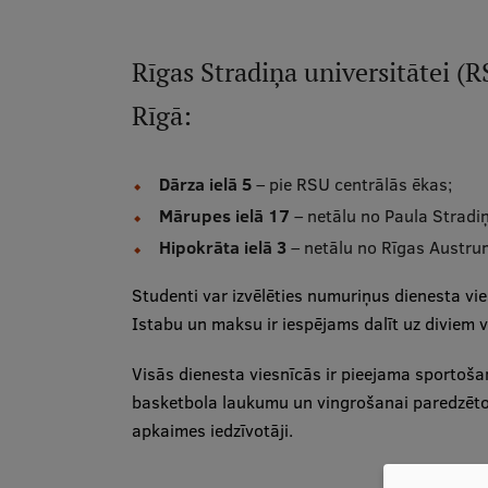
Rīgas Stradiņa universitātei (R
Rīgā:
Dārza ielā 5
– pie RSU centrālās ēkas;
Mārupes ielā 17
– netālu no Paula Stradiņ
Hipokrāta ielā 3
– netālu no Rīgas Austrum
Studenti var izvēlēties numuriņus dienesta vi
Istabu un maksu ir iespējams dalīt uz diviem v
Visās dienesta viesnīcās ir pieejama sportošan
basketbola laukumu un vingrošanai paredzētos
apkaimes iedzīvotāji.