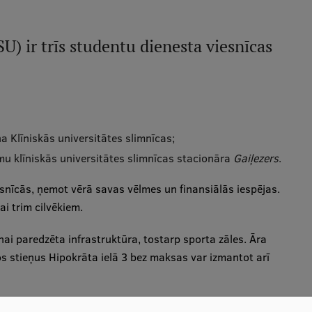
SU) ir trīs studentu dienesta viesnīcas
a Klīniskās universitātes slimnīcas;
u klīniskās universitātes slimnīcas stacionāra
Gaiļezers
.
esnīcās, ņemot vērā savas vēlmes un finansiālās iespējas.
ai trim cilvēkiem.
ai paredzēta infrastruktūra, tostarp sporta zāles. Āra
 stieņus Hipokrāta ielā 3 bez maksas var izmantot arī