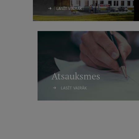
LASĪT VAIRĀK
Atsauksmes
LASĪT VAIRĀK