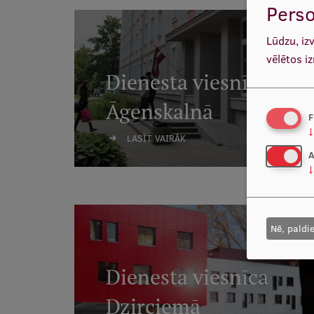
Perso
Lūdzu, iz
vēlētos i
Dienesta viesnīca
Āgenskalnā
F
↓
LASĪT VAIRĀK
A
↓
Nē, paldi
Dienesta viesnīca
Dzirciemā