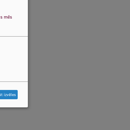
as mēs
t izvēles