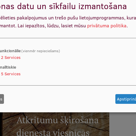
nas datu un sīkfailu izmantošana
vēlieties pakalpojumus un trešo pušu lietojumprogrammas, kur
zmantot.
Lai iepazītos, lūdzu, lasiet mūsu
privātuma politika
.
Dienesta viesnīca
Mežciemā
unkcionālie
(vienmēr nepieciešams)
2
Services
LASĪT VAIRĀK
nalītiskie
5
Services
es
Apstiprinā
Atkritumu šķirošana
dienesta viesnīcās