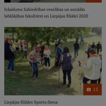
Izlaidums Sabiedrības veselības un sociālās
Studentu dzīve
labklājības fakultātei un Liepājas filiālei 2020
Studiju norises vietas
Fakultātes
Mūsu cilvēki
Stratēģija
Struktūra
Vēsture un tradīcijas
Identitāte
RSU fonds
15
Aula
Liepājas filiāles Sporta diena
Muzeji un ekspozīcijas