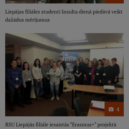
Liepājas filiāles studenti Insulta dienā piedāvā veikt
dažādus mērījumus
4
RSU Liepājās filiāle iesaistās "Erasmus+" projektā