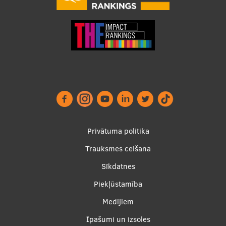
Footer
Privātuma politika
menu
Trauksmes celšana
Sīkdatnes
Piekļūstamība
Apakšējā
Medijiem
izvēlne2
Īpašumi un izsoles