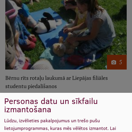
Ētikas un līdztiesības mācības
Atvērtā universitāte
Sagatavošanas kursi
Profesionālās pilnveides kursi
ESF kvalifikācijas celšanas kursi
5
Pedagoģiskās izaugsmes centrs
Kvalifikācijas atbilstības pārbaude
Bērnu rīts rotaļu laukumā ar Liepājas filiāles
studentu piedalīšanos
Pētniecība
Personas datu un sīkfailu
izmantošana
Lūdzu, izvēlieties pakalpojumus un trešo pušu
Zinātniskie institūti un laboratorijas
lietojumprogrammas, kuras mēs vēlētos izmantot.
Lai