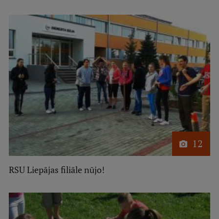
Ģerbonis
Projekti
Reitingi
Virtuālā tūre
Ilgtspējīga attīstība
Studiju un vides pieejamība
Dati par 2025. gadu
12
Suvenīri un grāmatas
RSU Liepājas filiāle nūjo!
Mūžizglītība