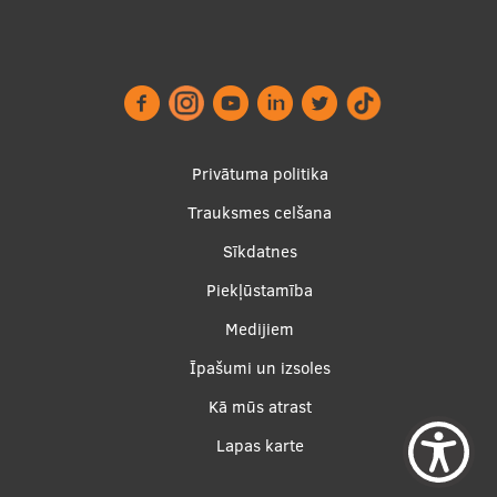
Footer
Privātuma politika
menu
Trauksmes celšana
Sīkdatnes
Piekļūstamība
Apakšējā
Medijiem
izvēlne2
Īpašumi un izsoles
Kā mūs atrast
Lapas karte