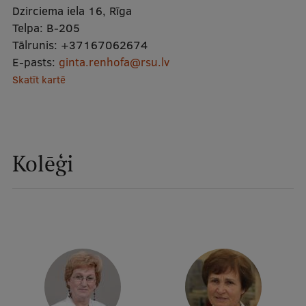
Dzirciema iela 16, Rīga
Mobile
Telpa:
B-205
galvenā
Studiju iespējas
Tālrunis:
+37167062674
izvēlne
E-pasts:
ginta.renhofa@rsu.lv
Skatīt kartē
Pamatstudiju programmas
Maģistra studiju programmas
Doktorantūra
Kolēģi
Rezidentūra
Uzņemšana
Praktiska informācija
Par RSU