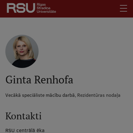
Pārlekt
uz
galveno
saturu
English
.
Latviski
Mobile
Meklēt
Skolēniem
augšējā
Studentiem
izvēlne
Absolventiem
Ginta Renhofa
Darbiniekiem
Darba devējiem
Vecākā speciāliste mācību darbā,
Rezidentūras nodaļa
Bibliotēka
Kontakti
Kontakti
Vakances
RSU centrālā ēka