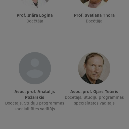
Studentu dzīve
Prof. Ināra Logina
Prof. Svetlana Thora
Docētāja
Docētāja
Studiju norises vietas
Fakultātes
Mūsu cilvēki
Stratēģija
Struktūra
Vēsture un tradīcijas
Asoc. prof. Anatolijs
Asoc. prof. Ojārs Teteris
Identitāte
Požarskis
Docētājs, Studiju programmas
Docētājs, Studiju programmas
specialitātes vadītājs
RSU fonds
specialitātes vadītājs
Aula
Muzeji un ekspozīcijas