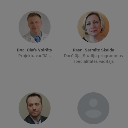
Ģerbonis
Projekti
Reitingi
Virtuālā tūre
Doc. Olafs Volrāts
Pasn. Sarmīte Skaida
Ilgtspējīga attīstība
Projektu vadītājs
Docētāja, Studiju programmas
specialitātes vadītājs
Studiju un vides pieejamība
Dati par 2025. gadu
Suvenīri un grāmatas
Mūžizglītība