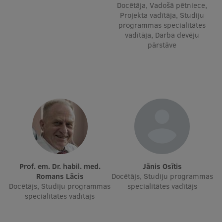
Docētāja, Vadošā pētniece,
Starptautiskā sadarbība
Projekta vadītāja, Studiju
programmas specialitātes
vadītāja, Darba devēju
pārstāve
Mobilitātes programmas
Starptautiskie projekti
Starptautiskie sadarbības partneri
EURAXESS RSU kontaktpunkts
EATRIS koordinators Latvijā
Prof. em. Dr. habil. med.
Jānis Osītis
Romans Lācis
Docētājs, Studiju programmas
Docētājs, Studiju programmas
specialitātes vadītājs
specialitātes vadītājs