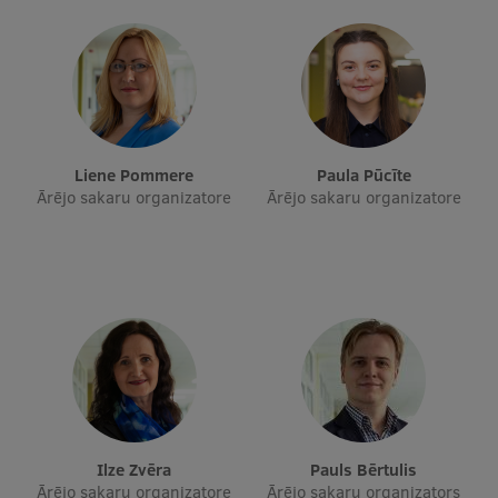
Studentu dzīve
Studiju norises vietas
Fakultātes
Liene Pommere
Paula Pūcīte
Mūsu cilvēki
Ārējo sakaru organizatore
Ārējo sakaru organizatore
Stratēģija
Struktūra
Vēsture un tradīcijas
Identitāte
RSU fonds
Aula
Ilze Zvēra
Pauls Bērtulis
Muzeji un ekspozīcijas
Ārējo sakaru organizatore
Ārējo sakaru organizators