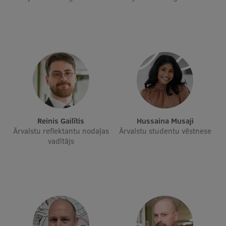
Ģerbonis
Projekti
Reitingi
Virtuālā tūre
Ilgtspējīga attīstība
Studiju un vides pieejamība
Reinis Gailītis
Hussaina Musaji
Ārvalstu reflektantu nodaļas
Ārvalstu studentu vēstnese
Dati par 2025. gadu
vadītājs
Suvenīri un grāmatas
Mūžizglītība