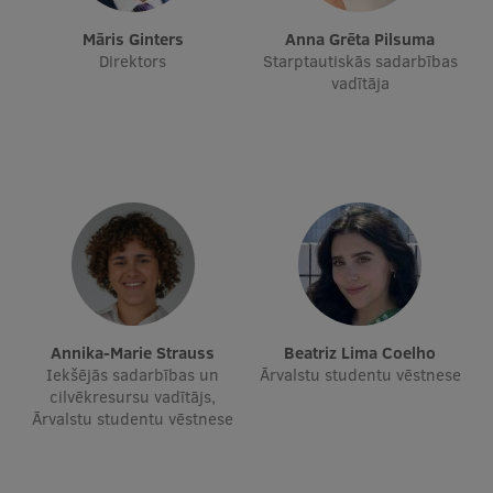
Starptautiskā sadarbība
Māris Ginters
Anna Grēta Pilsuma
Direktors
Starptautiskās sadarbības
vadītāja
Mobilitātes programmas
Starptautiskie projekti
Starptautiskie sadarbības partneri
EURAXESS RSU kontaktpunkts
EATRIS koordinators Latvijā
Annika-Marie Strauss
Beatriz Lima Coelho
Iekšējās sadarbības un
Ārvalstu studentu vēstnese
cilvēkresursu vadītājs,
Ārvalstu studentu vēstnese