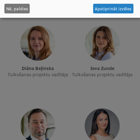
Pētniecības datu pārvaldība
Nē, paldies
Apstiprināt izvēles
RSU zinātnes portāls
Zinātnes ietekme
Pētniecības platformas
Doktorantūras skola
Pētniecības pakalpojumi
Diāna Beļinska
Ieva Zunde
Tulkošanas projektu vadītāja
Tulkošanas projektu vadītāja
Pētniecības projekti
Zinātnieku brokastis
Vertikāli integrētie projekti
Zinātniskās konferences
Inovāciju centrs