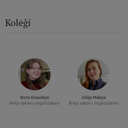
Mobile
galvenā
Studiju iespējas
Kolēģi
izvēlne
Pamatstudiju programmas
Maģistra studiju programmas
Doktorantūra
Rezidentūra
Uzņemšana
Praktiska informācija
Dora Graudiņa
Jūlija Makņa
Ārējo sakaru organizatore
Ārējo sakaru organizatore
Par RSU