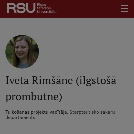
Pārlekt
uz
galveno
saturu
English
.
Latviski
Mobile
Meklēt
Skolēniem
augšējā
Studentiem
izvēlne
Absolventiem
Iveta Rimšāne (ilgstošā
Darbiniekiem
prombūtnē)
Darba devējiem
Bibliotēka
Tulkošanas projektu vadītāja,
Starptautisko sakaru
Kontakti
departaments
Vakances