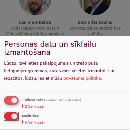
Ētikas un līdztiesības mācības
Atvērtā universitāte
Laurence Dietze
Didzis Štelbaums
Sagatavošanas kursi
Sadarbības koordinators
Starptautiskās sadarbības
(Elbas klīnika Štāde), Ārvalstu
vadītājs
Profesionālās pilnveides kursi
studentu vēstnesis
Personas datu un sīkfailu
izmantošana
ESF kvalifikācijas celšanas kursi
Pedagoģiskās izaugsmes centrs
Lūdzu, izvēlieties pakalpojumus un trešo pušu
lietojumprogrammas, kuras mēs vēlētos izmantot.
Lai
Kvalifikācijas atbilstības pārbaude
iepazītos, lūdzu, lasiet mūsu
privātuma politika
.
Pētniecība
Funkcionālie
(vienmēr nepieciešams)
↓
2
Services
Poļina Orlova
Lāsma Metniece
Analītiskie
Starptautisko projektu
Projektu vadītāja
Zinātniskie institūti un laboratorijas
↓
5
Services
vadītāja