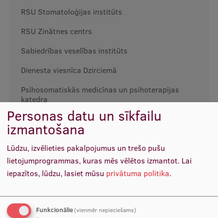
RSU Stomatoloģijas institūts
Studentu dzīve
RSU Zinātnes centrs
Studiju norises vietas
Sabiedrības veselības institūts
Fakultātes
Dienesta viesnīca Dzirciemā
Mūsu cilvēki
Psihosomatiskās medicīnas un psihoterapijas
Stratēģija
katedra
Personas datu un sīkfailu
Struktūra
Medicīnas izglītības tehnoloģiju centrs
izmantošana
Vēsture un tradīcijas
Lūdzu, izvēlieties pakalpojumus un trešo pušu
Identitāte
lietojumprogrammas, kuras mēs vēlētos izmantot.
Lai
iepazītos, lūdzu, lasiet mūsu
privātuma politika
.
RSU fonds
Aula
Funkcionālie
(vienmēr nepieciešams)
Muzeji un ekspozīcijas