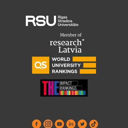
Ētikas un līdztiesības mācības
Atvērtā universitāte
Sagatavošanas kursi
Profesionālās pilnveides kursi
ESF kvalifikācijas celšanas kursi
Pedagoģiskās izaugsmes centrs
Kvalifikācijas atbilstības pārbaude
Pētniecība
Zinātniskie institūti un laboratorijas