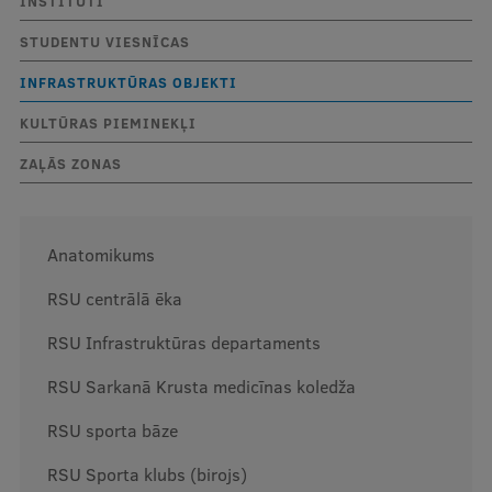
INSTITŪTI
Mobile
STUDENTU VIESNĪCAS
galvenā
Studiju iespējas
INFRASTRUKTŪRAS OBJEKTI
izvēlne
KULTŪRAS PIEMINEKĻI
Pamatstudiju programmas
ZAĻĀS ZONAS
Maģistra studiju programmas
Doktorantūra
Anatomikums
Rezidentūra
RSU centrālā ēka
Uzņemšana
RSU Infrastruktūras departaments
Praktiska informācija
RSU Sarkanā Krusta medicīnas koledža
RSU sporta bāze
Par RSU
RSU Sporta klubs (birojs)