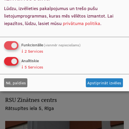
Ģerbonis
Lūdzu, izvēlieties pakalpojumus un trešo pušu
lietojumprogrammas, kuras mēs vēlētos izmantot.
Lai
Projekti
iepazītos, lūdzu, lasiet mūsu
privātuma politika
.
Reitingi
Virtuālā tūre
Funkcionālie
(vienmēr nepieciešams)
↓
2
Services
Ilgtspējīga attīstība
Analītiskie
Studiju un vides pieejamība
↓
5
Services
Dati par 2025. gadu
Nē, paldies
Apstiprināt izvēles
Suvenīri un grāmatas
RSU Zinātnes centrs
Rātsupītes iela 5, Rīga
Mūžizglītība