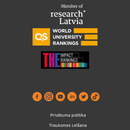
Pētniecības datu pārvaldība
RSU zinātnes portāls
Zinātnes ietekme
Pētniecības platformas
Doktorantūras skola
Pētniecības pakalpojumi
Pētniecības projekti
Zinātnieku brokastis
Vertikāli integrētie projekti
Zinātniskās konferences
Footer
Privātuma politika
Inovāciju centrs
menu
Trauksmes celšana