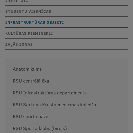
INSTITŪTI
Mobile
STUDENTU VIESNĪCAS
galvenā
Studiju iespējas
INFRASTRUKTŪRAS OBJEKTI
izvēlne
KULTŪRAS PIEMINEKĻI
Pamatstudiju programmas
ZAĻĀS ZONAS
Maģistra studiju programmas
Doktorantūra
Anatomikums
Rezidentūra
RSU centrālā ēka
Uzņemšana
RSU Infrastruktūras departaments
Praktiska informācija
RSU Sarkanā Krusta medicīnas koledža
RSU sporta bāze
Par RSU
RSU Sporta klubs (birojs)