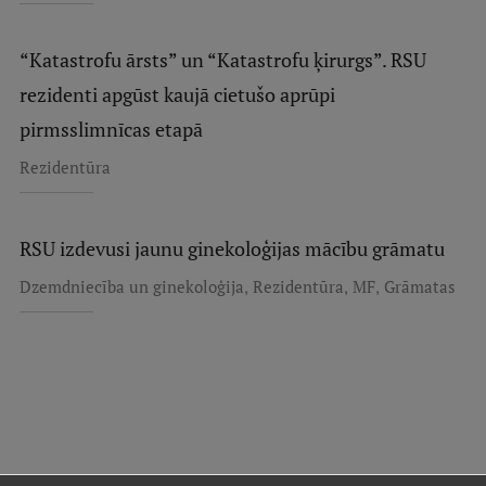
Pētniecības datu pārvaldība
RSU zinātnes portāls
“Katastrofu ārsts” un “Katastrofu ķirurgs”. RSU
rezidenti apgūst kaujā cietušo aprūpi
Zinātnes ietekme
pirmsslimnīcas etapā
Pētniecības platformas
Rezidentūra
Doktorantūras skola
Pētniecības pakalpojumi
RSU izdevusi jaunu ginekoloģijas mācību grāmatu
Pētniecības projekti
,
,
,
Dzemdniecība un ginekoloģija
Rezidentūra
MF
Grāmatas
Zinātnieku brokastis
Vertikāli integrētie projekti
Zinātniskās konferences
Inovāciju centrs