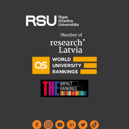
Starptautiskā sadarbība
Mobilitātes programmas
Starptautiskie projekti
Starptautiskie sadarbības partneri
EURAXESS RSU kontaktpunkts
EATRIS koordinators Latvijā