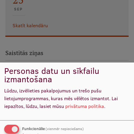
Ģerbonis
SEP
Projekti
Skatīt kalendāru
Reitingi
Virtuālā tūre
Saistītās ziņas
Ilgtspējīga attīstība
Studiju un vides pieejamība
Personas datu un sīkfailu
izmantošana
Dati par 2025. gadu
Suvenīri un grāmatas
Lūdzu, izvēlieties pakalpojumus un trešo pušu
lietojumprogrammas, kuras mēs vēlētos izmantot.
Lai
iepazītos, lūdzu, lasiet mūsu
privātuma politika
.
Mūžizglītība
Funkcionālie
(vienmēr nepieciešams)