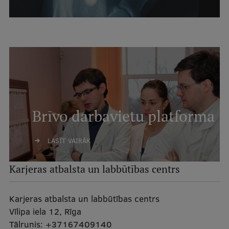
Mobile
galvenā
Studiju iespējas
izvēlne
Pamatstudiju programmas
Maģistra studiju programmas
Doktorantūra
Brīvo darbavietu platforma
Rezidentūra
LASĪT VAIRĀK
Uzņemšana
Karjeras atbalsta un labbūtības centrs
Praktiska informācija
Karjeras atbalsta un labbūtības centrs
Par RSU
Vīlipa iela 12, Rīga
Tālrunis:
+37167409140