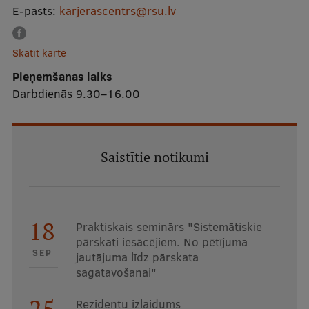
E-pasts:
karjerascentrs@rsu.lv
Studentu dzīve
Skatīt kartē
Studiju norises vietas
Pieņemšanas laiks
Fakultātes
Darbdienās 9.30–16.00
Mūsu cilvēki
Stratēģija
Saistītie notikumi
Struktūra
Vēsture un tradīcijas
Identitāte
18
Praktiskais seminārs "Sistemātiskie
pārskati iesācējiem. No pētījuma
RSU fonds
SEP
jautājuma līdz pārskata
sagatavošanai"
Aula
25
Muzeji un ekspozīcijas
Rezidentu izlaidums