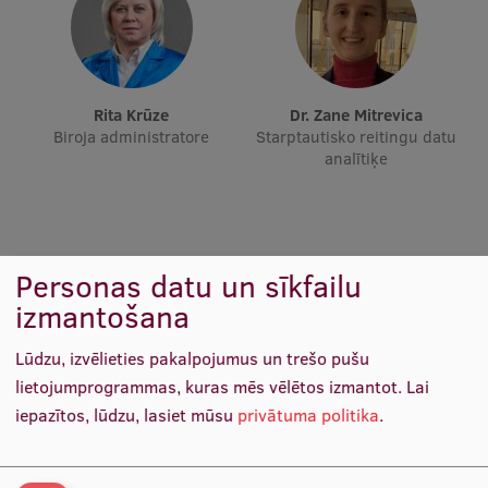
Studentu dzīve
Studiju norises vietas
Rita Krūze
dr. Zane Mitrevica
Fakultātes
Biroja administratore
Starptautisko reitingu datu
analītiķe
Mūsu cilvēki
Stratēģija
Struktūra
Personas datu un sīkfailu
Vēsture un tradīcijas
izmantošana
Identitāte
Lūdzu, izvēlieties pakalpojumus un trešo pušu
lietojumprogrammas, kuras mēs vēlētos izmantot.
Lai
RSU fonds
iepazītos, lūdzu, lasiet mūsu
privātuma politika
.
Lekt. p. i. Jānis Bernāts
Lekt. Kristīne Blumfelde-
Aula
RSU Padomes sekretārs,
Rutka
Docētājs
Docētāja, Pētnieka p. i.,
Muzeji un ekspozīcijas