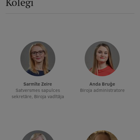
Kolēģi
Mobile
galvenā
Studiju iespējas
izvēlne
Pamatstudiju programmas
Maģistra studiju programmas
Doktorantūra
Rezidentūra
Sarmīte Zeire
Anda Bruģe
Satversmes sapulces
Biroja administratore
Uzņemšana
sekretāre, Biroja vadītāja
Praktiska informācija
Par RSU