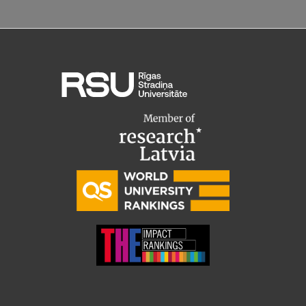
Ētikas un līdztiesības mācības
Atvērtā universitāte
Sagatavošanas kursi
Profesionālās pilnveides kursi
ESF kvalifikācijas celšanas kursi
Pedagoģiskās izaugsmes centrs
Kvalifikācijas atbilstības pārbaude
Pētniecība
Zinātniskie institūti un laboratorijas