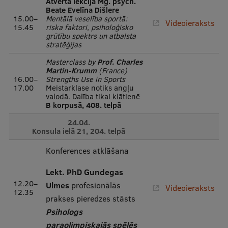
Atvērtā lekcija Mg. psych.
Beate Evelīna Dišlere
15.00–
Mentālā veselība sportā:
Videoieraksts
15.45
riska faktori, psiholoģisko
grūtību spektrs un atbalsta
stratēģijas
Masterclass by
Prof. Charles
Martin-Krumm
(France)
16.00–
Strengths Use in Sports
17.00
Meistarklase notiks angļu
valodā. Dalība tikai klātienē
B korpusā, 408. telpā
24.04.
Konsula ielā 21, 204. telpā
Konferences atklāšana
Lekt. PhD Gundegas
12.20–
Ulmes
profesionālās
Videoieraksts
12.35
prakses pieredzes stāsts
Psihologs
paraolimpiskajās spēlēs