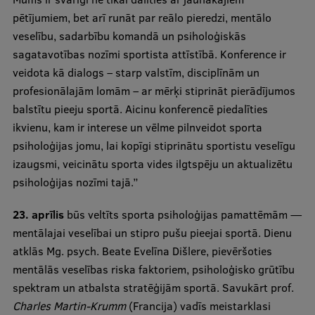
pētījumiem, bet arī runāt par reālo pieredzi, mentālo
Ģerbonis
veselību, sadarbību komandā un psiholoģiskās
Projekti
sagatavotības nozīmi sportista attīstībā. Konference ir
veidota kā dialogs – starp valstīm, disciplīnām un
Reitingi
profesionālajām lomām – ar mērķi stiprināt pierādījumos
Virtuālā tūre
balstītu pieeju sportā. Aicinu konferencē piedalīties
ikvienu, kam ir interese un vēlme pilnveidot sporta
Ilgtspējīga attīstība
psiholoģijas jomu, lai kopīgi stiprinātu sportistu veselīgu
Studiju un vides pieejamība
izaugsmi, veicinātu sporta vides ilgtspēju un aktualizētu
psiholoģijas nozīmi tajā.”
Dati par 2025. gadu
Suvenīri un grāmatas
23. aprīlis
būs veltīts sporta psiholoģijas pamattēmām —
mentālajai veselībai un stipro pušu pieejai sportā. Dienu
atklās Mg. psych. Beate Evelīna Dišlere, pievēršoties
Mūžizglītība
mentālās veselības riska faktoriem, psiholoģisko grūtību
spektram un atbalsta stratēģijām sportā. Savukārt prof.
Charles Martin-Krumm
(Francija) vadīs meistarklasi