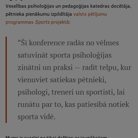
Veselības psiholoģijas un pedagoģijas katedras docētāja,
pētnieka pienākumu izpildītāja
valsts pētījumu
Studentu dzīve
programmas
Sports
projektā
:
Studiju norises vietas
Fakultātes
“Šī konference radās no vēlmes
Mūsu cilvēki
satuvināt sporta psiholoģijas
Stratēģija
zinātni un praksi — radīt telpu, kur
Struktūra
vienuviet satiekas pētnieki,
Vēsture un tradīcijas
psihologi, treneri un sportisti, lai
Identitāte
runātu par to, kas patiesībā notiek
RSU fonds
sporta vidē.
Aula
Muzeji un ekspozīcijas
Mums ir svarīgi ne tikai dalīties ar jaunākajiem