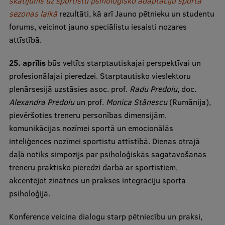
skatījums uz sportistu psiholoģisko adaptāciju sporta
Pētniecības datu pārvaldība
sezonas laikā
rezultāti, kā arī Jauno pētnieku un studentu
RSU zinātnes portāls
forums, veicinot jauno speciālistu iesaisti nozares
attīstībā.
Zinātnes ietekme
25. aprīlis
Pētniecības platformas
būs veltīts starptautiskajai perspektīvai un
profesionālajai pieredzei. Starptautisko vieslektoru
Doktorantūras skola
plenārsesijā uzstāsies asoc. prof.
Radu Predoiu
, doc.
Alexandra Predoiu
Pētniecības pakalpojumi
un prof.
Monica Stănescu
(Rumānija),
pievēršoties treneru personības dimensijām,
Pētniecības projekti
komunikācijas nozīmei sportā un emocionālās
inteliģences nozīmei sportistu attīstībā. Dienas otrajā
Zinātnieku brokastis
daļā notiks simpozijs par psiholoģiskās sagatavošanas
Vertikāli integrētie projekti
treneru praktisko pieredzi darbā ar sportistiem,
akcentējot zinātnes un prakses integrāciju sporta
Zinātniskās konferences
psiholoģijā.
Inovāciju centrs
Konference veicina dialogu starp pētniecību un praksi,