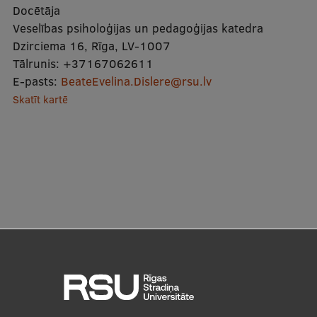
Docētāja
Veselības psiholoģijas un pedagoģijas katedra
Dzirciema 16, Rīga, LV-1007
Tālrunis:
+37167062611
E-pasts:
BeateEvelina.Dislere@rsu.lv
Skatīt kartē