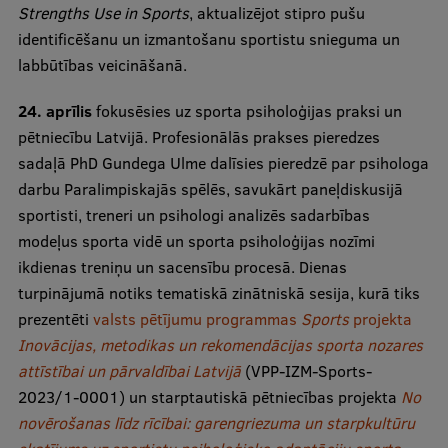
Strengths Use in Sports
, aktualizējot stipro pušu
Ētikas un līdztiesības mācības
identificēšanu un izmantošanu sportistu snieguma un
Atvērtā universitāte
labbūtības veicināšanā.
Sagatavošanas kursi
24. aprīlis
fokusēsies uz sporta psiholoģijas praksi un
Profesionālās pilnveides kursi
pētniecību Latvijā. Profesionālās prakses pieredzes
sadaļā PhD Gundega Ulme dalīsies pieredzē par psihologa
ESF kvalifikācijas celšanas kursi
darbu Paralimpiskajās spēlēs, savukārt paneļdiskusijā
Pedagoģiskās izaugsmes centrs
sportisti, treneri un psihologi analizēs sadarbības
modeļus sporta vidē un sporta psiholoģijas nozīmi
Kvalifikācijas atbilstības pārbaude
ikdienas treniņu un sacensību procesā. Dienas
turpinājumā notiks tematiskā zinātniskā sesija, kurā tiks
prezentēti
valsts pētījumu programmas
Sports
projekta
Pētniecība
Inovācijas, metodikas un rekomendācijas sporta nozares
attīstībai un pārvaldībai Latvijā
(VPP-IZM-Sports-
2023/1-0001) un starptautiskā pētniecības projekta
No
Zinātniskie institūti un laboratorijas
novērošanas līdz rīcībai: garengriezuma un starpkultūru