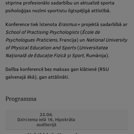
stiprina profesionālo sadarbību un aktualizē sporta
Starptautiskā sadarbība
psiholoģijas nozīmi sportistu ilgtspējīgā attīstībā.
Konference tiek īstenota
Erasmus+
projektā sadarbībā ar
School of Practising Psychologists
(
École de
Mobilitātes programmas
Psychologues Praticiens
, Francija) un
National University
Starptautiskie projekti
of Physical Education and Sports
(
Universitatea
Națională de Educație Fizică și Sport
, Rumānija).
Starptautiskie sadarbības partneri
Dalība konferencē bez maksas gan klātienē (RSU
EURAXESS RSU kontaktpunkts
galvenajā ēkā), gan attālināti.
EATRIS koordinators Latvijā
Programma
23.04.
Dzirciema ielā 16, Hipokrāta
auditorijā