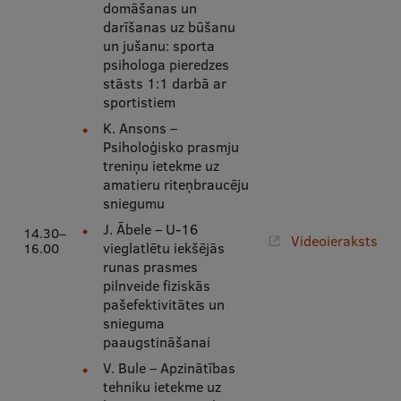
domāšanas un
darīšanas uz būšanu
un jušanu: sporta
psihologa pieredzes
stāsts 1:1 darbā ar
sportistiem
K. Ansons –
Psiholoģisko prasmju
treniņu ietekme uz
amatieru riteņbraucēju
sniegumu
J. Ābele – U-16
14.30–
Videoieraksts
vieglatlētu iekšējās
16.00
runas prasmes
pilnveide fiziskās
pašefektivitātes un
snieguma
paaugstināšanai
V. Bule – Apzinātības
tehniku ietekme uz