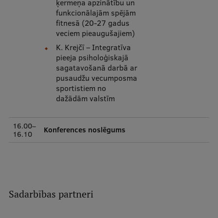
ķermeņa apzinātību un
funkcionālajām spējām
fitnesā (20-27 gadus
veciem pieaugušajiem)
K. Krejčī – Integratīva
pieeja psiholoģiskajā
sagatavošanā darbā ar
pusaudžu vecumposma
sportistiem no
dažādām valstīm
16.00–
Konferences noslēgums
16.10
Sadarbības partneri