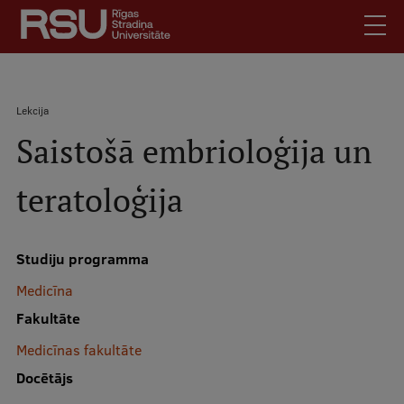
Pārlekt
uz
galveno
saturu
English
.
Atpakaļceļš
Lekcija
Latviski
Saistošā embrioloģija un
Mobile
Meklēt
Skolēniem
augšējā
teratoloģija
Studentiem
izvēlne
Absolventiem
Darbiniekiem
Studiju programma
Darba devējiem
Medicīna
Bibliotēka
Fakultāte
Kontakti
Medicīnas fakultāte
Vakances
Docētājs