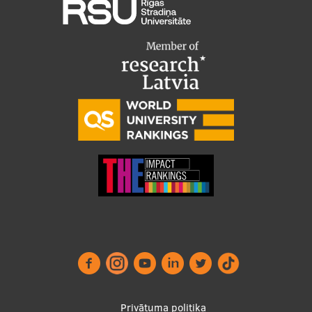
Analītiskie
↓
5
Services
Studentu dzīve
Studiju norises vietas
Nē, paldies
Apstiprināt izvēles
Fakultātes
Mūsu cilvēki
Stratēģija
Struktūra
Vēsture un tradīcijas
Identitāte
RSU fonds
Aula
Muzeji un ekspozīcijas
Privātuma politika