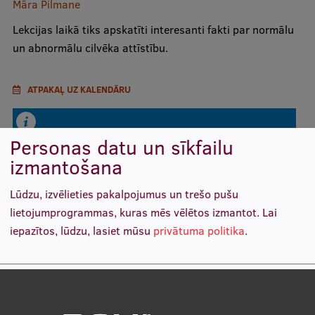
Māra Pilmane
Mobile
Lekcijas laikā tiks apskatīti interesanti fakti par normālu
galvenā
Studiju iespējas
un abnormālu cilvēka attīstību.
izvēlne
ATPAKAĻ UZ KALENDĀRU
Pamatstudiju programmas
Maģistra studiju programmas
Reģistrācija beigusies vai nav brīvu vietu.
Personas datu un sīkfailu
Doktorantūra
izmantošana
Rezidentūra
Lūdzu, izvēlieties pakalpojumus un trešo pušu
Uzņemšana
lietojumprogrammas, kuras mēs vēlētos izmantot.
Lai
iepazītos, lūdzu, lasiet mūsu
privātuma politika
.
Praktiska informācija
Funkcionālie
(vienmēr nepieciešams)
Par RSU
↓
2
Services