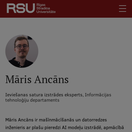
Pārlekt
uz
galveno
saturu
English
.
Latviski
Mobile
Meklēt
Skolēniem
augšējā
Studentiem
izvēlne
Absolventiem
Māris Ancāns
Darbiniekiem
Darba devējiem
Ieviešanas satura izstrādes eksperts,
Informācijas
tehnoloģiju departaments
Bibliotēka
Kontakti
Māris Ancāns ir mašīnmācīšanās un datorredzes
Vakances
inženieris ar plašu pieredzi AI modeļu izstrādē, apmācībā