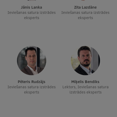
Ētikas un līdztiesības mācības
Jānis Lanka
Zita Lazdāne
Ieviešanas satura izstrādes
Ieviešanas satura izstrādes
Atvērtā universitāte
eksperts
eksperts
Sagatavošanas kursi
Profesionālās pilnveides kursi
ESF kvalifikācijas celšanas kursi
Pedagoģiskās izaugsmes centrs
Kvalifikācijas atbilstības pārbaude
Pēteris Rudzājs
Miķelis Bendiks
Pētniecība
Ieviešanas satura izstrādes
Lektors, Ieviešanas satura
eksperts
izstrādes eksperts
Zinātniskie institūti un laboratorijas