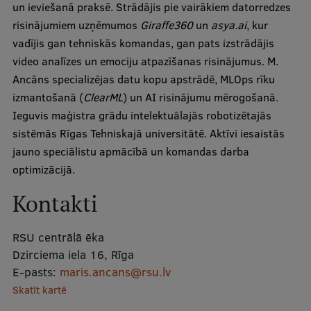
un ieviešanā praksē. Strādājis pie vairākiem datorredzes
Mobile
risinājumiem uzņēmumos
Giraffe360
un
asya.ai
, kur
galvenā
Studiju iespējas
vadījis gan tehniskās komandas, gan pats izstrādājis
izvēlne
video analīzes un emociju atpazīšanas risinājumus. M.
Ancāns specializējas datu kopu apstrādē, MLOps rīku
Pamatstudiju programmas
izmantošanā (
ClearML
) un AI risinājumu mērogošanā.
Ieguvis maģistra grādu intelektuālajās robotizētajās
Maģistra studiju programmas
sistēmās Rīgas Tehniskajā universitātē. Aktīvi iesaistās
Doktorantūra
jauno speciālistu apmācībā un komandas darba
optimizācijā.
Rezidentūra
Kontakti
Uzņemšana
Praktiska informācija
RSU centrālā ēka
Dzirciema iela 16, Rīga
E-pasts:
maris.ancans@rsu.lv
Par RSU
Skatīt kartē