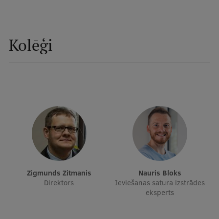
Studentu dzīve
Kolēģi
Studiju norises vietas
Fakultātes
Mūsu cilvēki
Stratēģija
Struktūra
Vēsture un tradīcijas
Identitāte
Zigmunds Zitmanis
Nauris Bloks
RSU fonds
Direktors
Ieviešanas satura izstrādes
eksperts
Aula
Muzeji un ekspozīcijas