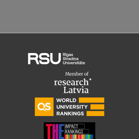
Pētniecības datu pārvaldība
RSU zinātnes portāls
Zinātnes ietekme
Pētniecības platformas
Doktorantūras skola
Pētniecības pakalpojumi
Pētniecības projekti
Zinātnieku brokastis
Vertikāli integrētie projekti
Zinātniskās konferences
Inovāciju centrs