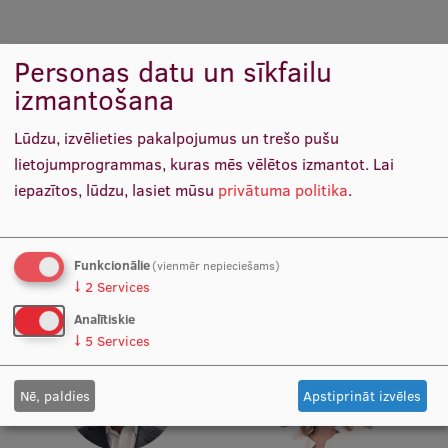
Ģerbonis
Personas datu un sīkfailu
Projekti
izmantošana
Reitingi
Lūdzu, izvēlieties pakalpojumus un trešo pušu
Virtuālā tūre
lietojumprogrammas, kuras mēs vēlētos izmantot.
Lai
Ilgtspējīga attīstība
iepazītos, lūdzu, lasiet mūsu
privātuma politika
.
Verners Gavilovskis
Edgars Indriksons
Ieviešanas satura izstrādes
Ieviešanas satura izstrādes
Studiju un vides pieejamība
eksperts
eksperts
Dati par 2025. gadu
Funkcionālie
(vienmēr nepieciešams)
↓
2
Services
Suvenīri un grāmatas
Analītiskie
↓
5
Services
Mūžizglītība
Nē, paldies
Apstiprināt izvēles