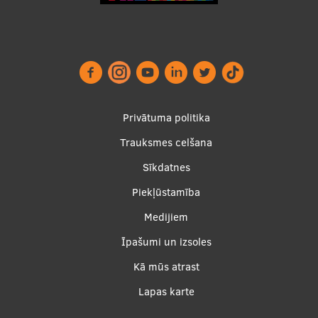
Starptautiskā sadarbība
Mobilitātes programmas
Starptautiskie projekti
Footer
Privātuma politika
Starptautiskie sadarbības partneri
menu
Trauksmes celšana
EURAXESS RSU kontaktpunkts
Sīkdatnes
Piekļūstamība
EATRIS koordinators Latvijā
Apakšējā
Medijiem
izvēlne2
Īpašumi un izsoles
Kā mūs atrast
Lapas karte