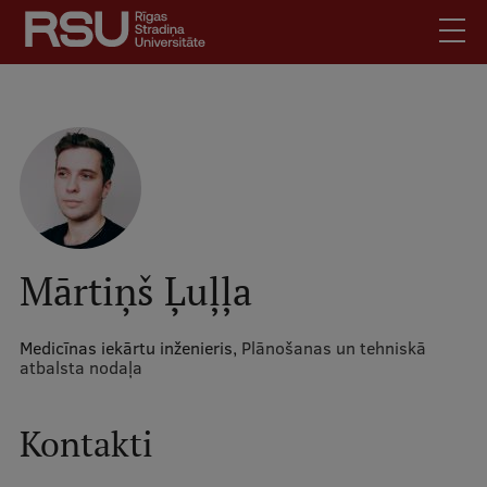
Pārlekt
uz
galveno
saturu
English
.
Latviski
Mobile
Meklēt
Skolēniem
augšējā
Studentiem
izvēlne
Absolventiem
Mārtiņš Ļuļļa
Darbiniekiem
Darba devējiem
Medicīnas iekārtu inženieris,
Plānošanas un tehniskā
atbalsta nodaļa
Bibliotēka
Kontakti
Kontakti
Vakances