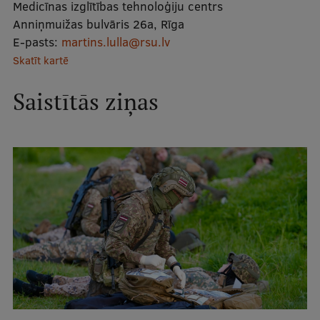
Medicīnas izglītības tehnoloģiju centrs
Mobile
Anniņmuižas bulvāris 26a, Rīga
galvenā
Studiju iespējas
E-pasts:
martins.lulla@rsu.lv
izvēlne
Skatīt kartē
Saistītās ziņas
Pamatstudiju programmas
Maģistra studiju programmas
Doktorantūra
Rezidentūra
Uzņemšana
Praktiska informācija
Par RSU