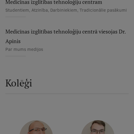
Medicīnas izglītības tehnoloģiju centram
Ģerbonis
Studentiem, Atzinība, Darbiniekiem, Tradicionālie pasākumi
Projekti
Medicīnas izglītības tehnoloģiju centrā viesojas Dr.
Reitingi
Apinis
Virtuālā tūre
Par mums medijos
Ilgtspējīga attīstība
Studiju un vides pieejamība
Dati par 2025. gadu
Kolēģi
Suvenīri un grāmatas
Mūžizglītība