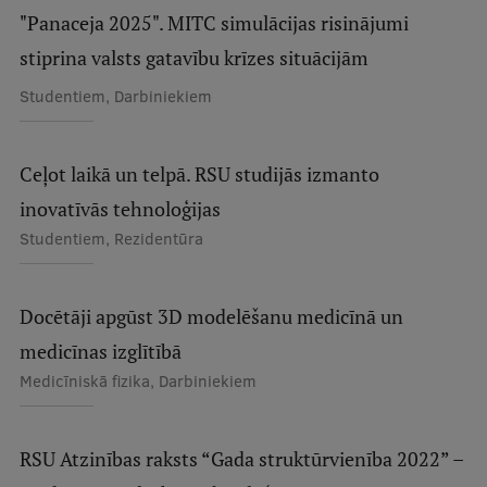
"Panaceja 2025". MITC simulācijas risinājumi
Studentu dzīve
stiprina valsts gatavību krīzes situācijām
Studiju norises vietas
Studentiem, Darbiniekiem
Fakultātes
Ceļot laikā un telpā. RSU studijās izmanto
Mūsu cilvēki
inovatīvās tehnoloģijas
Stratēģija
Studentiem, Rezidentūra
Struktūra
Vēsture un tradīcijas
Docētāji apgūst 3D modelēšanu medicīnā un
Identitāte
medicīnas izglītībā
Medicīniskā fizika, Darbiniekiem
RSU fonds
Aula
RSU Atzinības raksts “Gada struktūrvienība 2022” –
Muzeji un ekspozīcijas