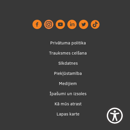
Footer
Privātuma politika
menu
Trauksmes celšana
Sīkdatnes
Piekļūstamība
Apakšējā
Medijiem
izvēlne2
Īpašumi un izsoles
Kā mūs atrast
Lapas karte