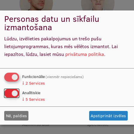
Ētikas un līdztiesības mācības
Personas datu un sīkfailu
Atvērtā universitāte
izmantošana
Pasn. Raimonds Liukis
Aleksandrs Oborins
Sagatavošanas kursi
Docētājs
Simulācijā balstītas izglītības
Lūdzu, izvēlieties pakalpojumus un trešo pušu
attīstības vadītājs
Profesionālās pilnveides kursi
lietojumprogrammas, kuras mēs vēlētos izmantot.
Lai
ESF kvalifikācijas celšanas kursi
iepazītos, lūdzu, lasiet mūsu
privātuma politika
.
Pedagoģiskās izaugsmes centrs
Kvalifikācijas atbilstības pārbaude
Funkcionālie
(vienmēr nepieciešams)
↓
2
Services
Analītiskie
Pētniecība
↓
5
Services
Erīna Akmene
Līga Blūmentāle
Nē, paldies
Apstiprināt izvēles
Clinical Simulation
Vecākā klīnisko simulāciju
Administrator
speciāliste
Zinātniskie institūti un laboratorijas