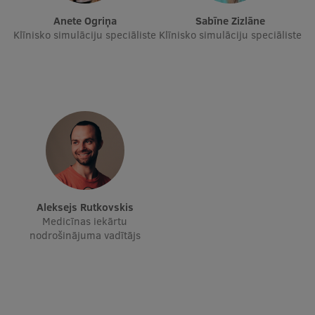
Starptautiskā sadarbība
Anete Ogriņa
Sabīne Zizlāne
Klīnisko simulāciju speciāliste
Klīnisko simulāciju speciāliste
Mobilitātes programmas
Starptautiskie projekti
Starptautiskie sadarbības partneri
EURAXESS RSU kontaktpunkts
EATRIS koordinators Latvijā
Aleksejs Rutkovskis
Medicīnas iekārtu
nodrošinājuma vadītājs