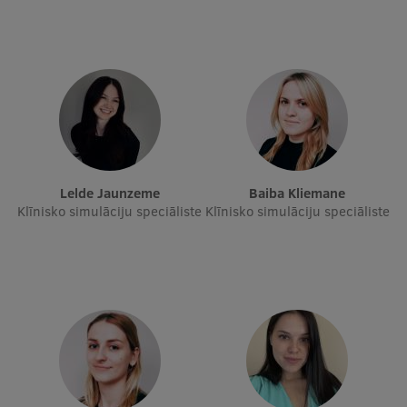
Pētniecības datu pārvaldība
RSU zinātnes portāls
Zinātnes ietekme
Pētniecības platformas
Doktorantūras skola
Pētniecības pakalpojumi
Lelde Jaunzeme
Baiba Kliemane
Klīnisko simulāciju speciāliste
Klīnisko simulāciju speciāliste
Pētniecības projekti
Zinātnieku brokastis
Vertikāli integrētie projekti
Zinātniskās konferences
Inovāciju centrs