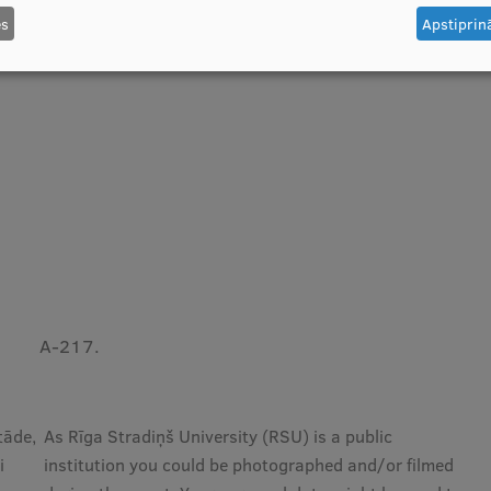
es
Apstiprinā
A-217.
tāde,
As Rīga Stradiņš University (RSU) is a public
i
institution you could be photographed and/or filmed