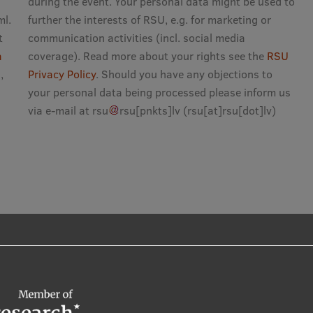
during the event. Your personal data might be used to
ml.
further the interests of RSU, e.g. for marketing or
t
communication activities (incl. social media
a
coverage). Read more about your rights see the
RSU
,
Privacy Policy
. Should you have any objections to
your personal data being processed please inform us
via e-mail at
rsu
rsu
[pnkts]
lv
(rsu[at]rsu[dot]lv)