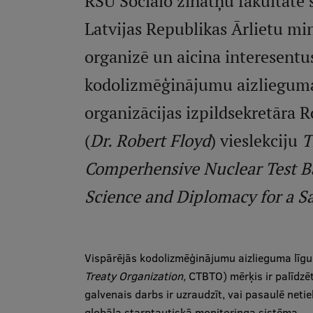
RSU Sociālo zinātņu fakultāte 
Latvijas Republikas Ārlietu min
organizē un aicina interesentu
kodolizmēģinājumu aizliegum
organizācijas izpildsekretāra R
(
Dr. Robert Floyd
) vieslekciju
T
Comperhensive Nuclear Test B
Science and Diplomacy for a S
Vispārējās kodolizmēģinājumu aizlieguma līgu
Treaty Organization,
CTBTO) mērķis ir palīdz
galvenais darbs ir uzraudzīt, vai pasaulē neti
globāla starptautiskā monitoringa sistēma — 