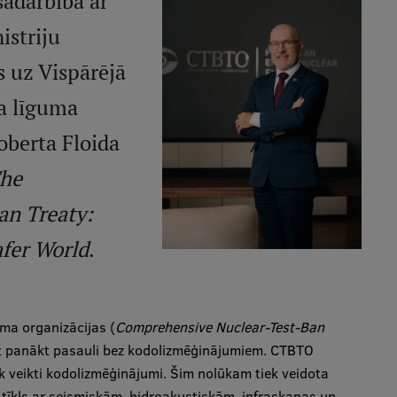
sadarbībā ar
istriju
s uz Vispārējā
a līguma
oberta Floida
he
an Treaty:
afer World
.
ma organizācijas (
Comprehensive Nuclear-Test-Ban
ēt panākt pasauli bez kodolizmēģinājumiem. CTBTO
ek veikti kodolizmēģinājumi. Šim nolūkam tiek veidota
tīkls ar seismiskām, hidroakustiskām, infraskaņas un