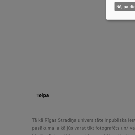
Nē, paldi
Telpa
Tā kā Rīgas Stradiņa universitāte ir publiska ies
pasākuma laikā jūs varat tikt fotografēts un/ va