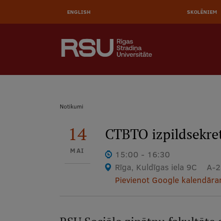
AUGŠĒ
Pārlekt
uz
ENGLISH
SKOLĒNIEM
IZVĒL
galveno
saturu
MEKLĒT
Galvenā
izvēlne
.
Atpakaļceļš
Notikumi
14
CTBTO izpildsekret
MAI
15:00 - 16:30
Rīga, Kuldīgas iela 9C
A-2
Pievienot Google kalendār