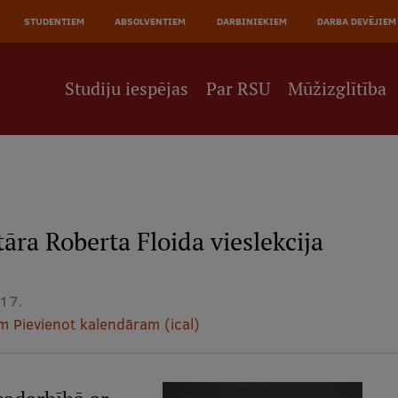
JĀ
STUDENTIEM
ABSOLVENTIEM
DARBINIEKIEM
DARBA DEVĒJIEM
NE
Studiju iespējas
Par RSU
Mūžizglītība
āra Roberta Floida vieslekcija
17.
am
Pievienot kalendāram (ical)