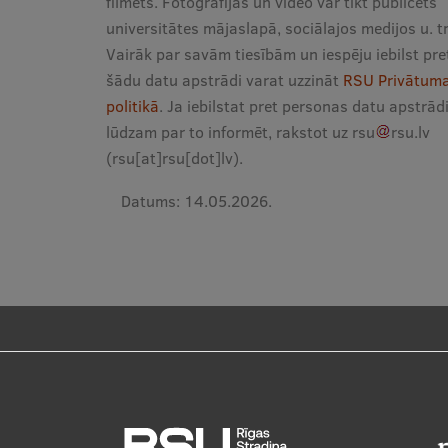
filmēts. Fotogrāfijas un video var tikt publicēts
universitātes mājaslapā, sociālajos medijos u. t
Vairāk par savām tiesībām un iespēju iebilst pre
šādu datu apstrādi varat uzzināt
RSU Privātum
politikā
. Ja iebilstat pret personas datu apstrādi
lūdzam par to informēt, rakstot uz
rsu
rsu
.
lv
(rsu[at]rsu[dot]lv)
.
Datums:
14.05.2026.