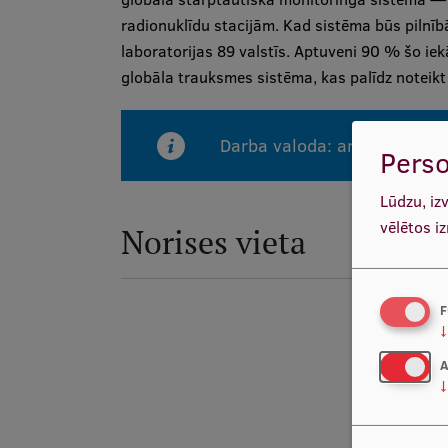
radionuklīdu stacijām. Kad sistēma būs pilnīb
laboratorijas 89 valstīs. Aptuveni 90 % šo iek
globāla trauksmes sistēma, kas palīdz noteik
Darba valoda: angļu.
Perso
Lūdzu, iz
vēlētos i
Norises vieta
F
↓
A
↓