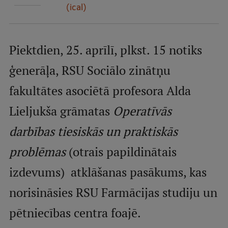
(ical)
Mobile
galvenā
Studiju iespējas
izvēlne
Piektdien, 25. aprīlī, plkst. 15 notiks
ģenerāļa, RSU Sociālo zinātņu
Pamatstudiju programmas
fakultātes asociētā profesora Alda
Maģistra studiju programmas
Doktorantūra
Lieljukša grāmatas
Operatīvās
Rezidentūra
darbības tiesiskās un praktiskās
Uzņemšana
problēmas
(otrais papildinātais
Praktiska informācija
izdevums) atklāšanas pasākums, kas
norisināsies RSU Farmācijas studiju un
Par RSU
pētniecības centra foajē.