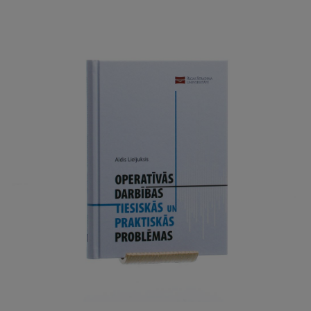
Studentu dzīve
Studiju norises vietas
Fakultātes
Mūsu cilvēki
Stratēģija
Struktūra
Vēsture un tradīcijas
Identitāte
RSU fonds
Aula
Muzeji un ekspozīcijas