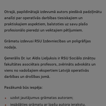
Ģerbonis
Otrajā, papildinātajā izdevumā autors piedāvā padziļinātu
Projekti
analīzi par operatīvās darbības tiesiskajiem un
praktiskajiem aspektiem, balstoties uz savu plašo
Reitingi
profesionālo pieredzi un veiktajiem pētījumiem.
Virtuālā tūre
Grāmatu izdevusi RSU Izdevniecības un poligrāfijas
Ilgtspējīga attīstība
nodaļa.
Studiju un vides pieejamība
Ģenerālis Dr. iur. Aldis Lieljuksis ir RSU Sociālo zinātņu
Dati par 2025. gadu
fakultātes asociētais profesors, zvērināts advokāts un
viens no vadošajiem ekspertiem Latvijā operatīvās
Suvenīri un grāmatas
darbības un drošības jomā.
Pasākumā būs iespēja:
Mūžizglītība
uzdot jautājumus grāmatas autoram;
iegādāties grāmatu ar īpašu autora ierakstu.