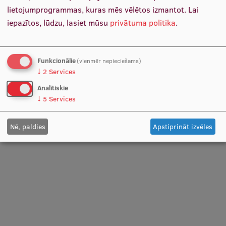
Pētniecības datu pārvaldība
lietojumprogrammas, kuras mēs vēlētos izmantot.
Lai
iepazītos, lūdzu, lasiet mūsu
privātuma politika
.
RSU zinātnes portāls
Norises vieta
Zinātnes ietekme
Funkcionālie
(vienmēr nepieciešams)
Pētniecības platformas
↓
2
Services
Doktorantūras skola
Analītiskie
↓
5
Services
Pētniecības pakalpojumi
Pētniecības projekti
Nē, paldies
Apstiprināt izvēles
Zinātnieku brokastis
Vertikāli integrētie projekti
Zinātniskās konferences
Inovāciju centrs