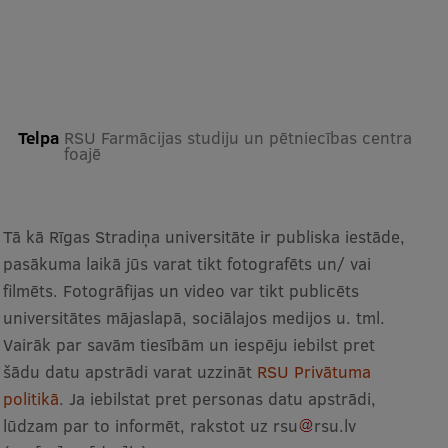
Starptautiskā sadarbība
Mobilitātes programmas
Telpa
RSU Farmācijas studiju un pētniecības centra
foajē
Starptautiskie projekti
Starptautiskie sadarbības partneri
EURAXESS RSU kontaktpunkts
Tā kā Rīgas Stradiņa universitāte ir publiska iestāde,
pasākuma laikā jūs varat tikt fotografēts un/ vai
EATRIS koordinators Latvijā
filmēts. Fotogrāfijas un video var tikt publicēts
universitātes mājaslapā, sociālajos medijos u. tml.
Vairāk par savām tiesībām un iespēju iebilst pret
šādu datu apstrādi varat uzzināt
RSU Privātuma
politikā
. Ja iebilstat pret personas datu apstrādi,
lūdzam par to informēt, rakstot uz
rsu
rsu
.
lv