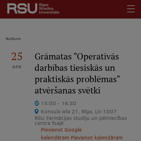
Pārlekt
uz
galveno
saturu
English
.
Atpakaļceļš
Notikumi
Latviski
Mobile
25
Meklēt
Grāmatas "Operatīvās
Skolēniem
augšējā
darbības tiesiskās un
Studentiem
APR
izvēlne
praktiskās problēmas"
Absolventiem
Darbiniekiem
atvēršanas svētki
Darba devējiem
15:00 - 16:30
Bibliotēka
Konsula iela 21, Rīga, LV-1007
RSU Farmācijas studiju un pētniecības
Kontakti
centra foajē
Pievienot Google
Vakances
kalendāram
Pievienot kalendāram