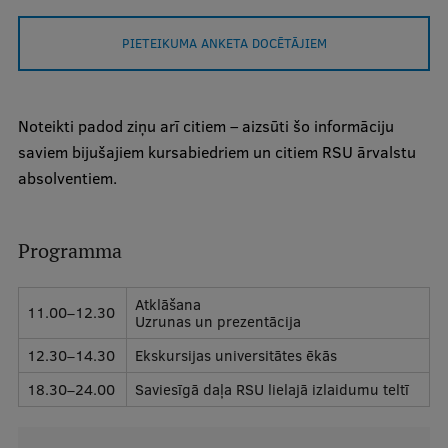
PIETEIKUMA ANKETA DOCĒTĀJIEM
Studentu dzīve
Studiju norises vietas
Fakultātes
Noteikti padod ziņu arī citiem – aizsūti šo informāciju
saviem bijušajiem kursabiedriem un citiem RSU ārvalstu
Mūsu cilvēki
absolventiem.
Stratēģija
Struktūra
Programma
Vēsture un tradīcijas
Atklāšana
11.00–12.30
Identitāte
Uzrunas un prezentācija
12.30–14.30
Ekskursijas universitātes ēkās
RSU fonds
18.30–24.00
Saviesīgā daļa RSU lielajā izlaidumu teltī
Aula
Muzeji un ekspozīcijas