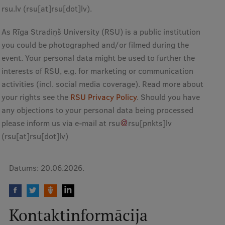
Pētniecības datu pārvaldība
rsu
.
lv
(rsu[at]rsu[dot]lv)
.
RSU zinātnes portāls
As Rīga Stradiņš University (RSU) is a public institution
Zinātnes ietekme
you could be photographed and/or filmed during the
event. Your personal data might be used to further the
Pētniecības platformas
interests of RSU, e.g. for marketing or communication
Doktorantūras skola
activities (incl. social media coverage). Read more about
your rights see the
RSU Privacy Policy
. Should you have
Pētniecības pakalpojumi
any objections to your personal data being processed
Pētniecības projekti
please inform us via e-mail at
rsu
rsu
[pnkts]
lv
(rsu[at]rsu[dot]lv)
Zinātnieku brokastis
Vertikāli integrētie projekti
Datums:
20.06.2026.
Zinātniskās konferences
Inovāciju centrs
Kontaktinformācija