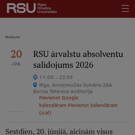
Pārlekt
uz
galveno
saturu
English
.
Atpakaļceļš
Notikumi
Latviski
Mobile
20
Meklēt
RSU ārvalstu absolventu
Skolēniem
augšējā
salidojums 2026
Studentiem
JŪN
izvēlne
Absolventiem
11:00 - 23:59
Darbiniekiem
Rīga, Anniņmuižas bulvāris 26A
Borisa Tetereva auditorija
Darba devējiem
Pievienot Google
Bibliotēka
kalendāram
Pievienot kalendāram
(ical)
Kontakti
Vakances
Sestdien, 20. jūnijā, aicinām visus