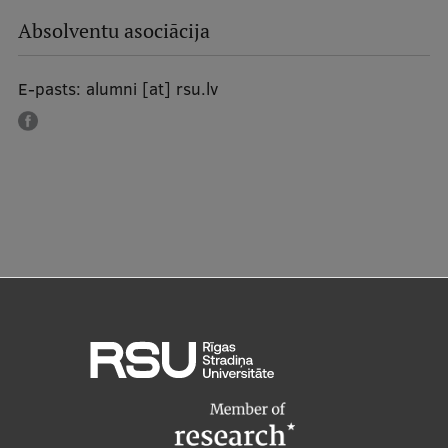
Absolventu asociācija
Starptautiskā sadarbība
E-pasts:
alumni
[at]
rsu.lv
Mobilitātes programmas
Starptautiskie projekti
Starptautiskie sadarbības partneri
EURAXESS RSU kontaktpunkts
EATRIS koordinators Latvijā