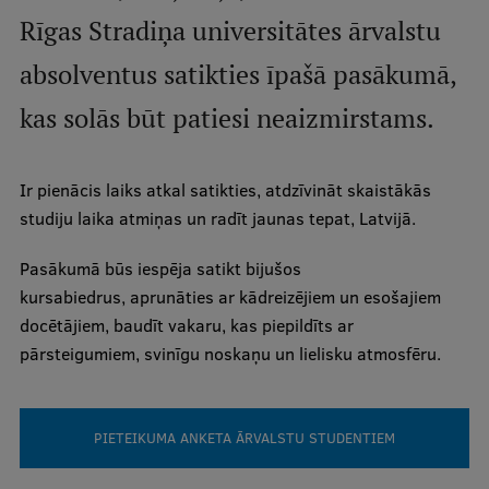
Mobile
Rīgas Stradiņa universitātes ārvalstu
galvenā
Studiju iespējas
absolventus satikties īpašā pasākumā,
izvēlne
kas solās būt patiesi neaizmirstams.
Pamatstudiju programmas
Ir pienācis laiks atkal satikties, atdzīvināt skaistākās
Maģistra studiju programmas
studiju laika atmiņas un radīt jaunas tepat, Latvijā.
Doktorantūra
Pasākumā būs iespēja satikt bijušos
Rezidentūra
kursabiedrus, aprunāties ar kādreizējiem un esošajiem
Uzņemšana
docētājiem, baudīt vakaru, kas piepildīts ar
pārsteigumiem, svinīgu noskaņu un lielisku atmosfēru.
Praktiska informācija
PIETEIKUMA ANKETA ĀRVALSTU STUDENTIEM
Par RSU