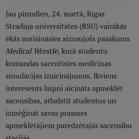
Mobile
Jau pirmdien, 24. martā, Rīgas
galvenā
Studiju iespējas
Stradiņa universitātes (RSU) vairākās
izvēlne
ēkās norisināsies aizraujošs pasākums
Pamatstudiju programmas
Medical Wrestle
, kurā studentu
Maģistra studiju programmas
komandas sacentīsies medicīnas
Doktorantūra
simulācijas izaicinājumos. Ikviens
Rezidentūra
interesents laipni aicināts apmeklēt
Uzņemšana
sacensības, atbalstīt studentus un
Praktiska informācija
izmēģināt savas prasmes
apmeklētājiem paredzētajās sacensību
Par RSU
stacijās.