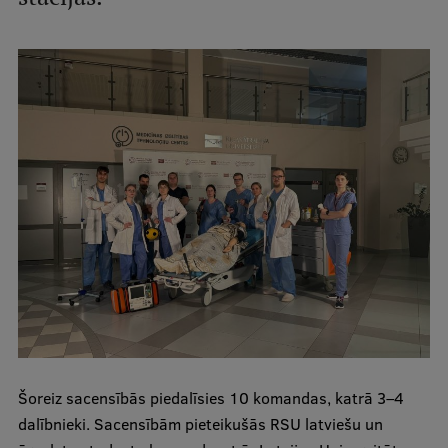
Studentu dzīve
Studiju norises vietas
Fakultātes
Mūsu cilvēki
Stratēģija
Struktūra
Vēsture un tradīcijas
Identitāte
RSU fonds
Aula
Šoreiz sacensībās piedalīsies 10 komandas, katrā 3–4
dalībnieki. Sacensībām pieteikušās RSU latviešu un
Muzeji un ekspozīcijas