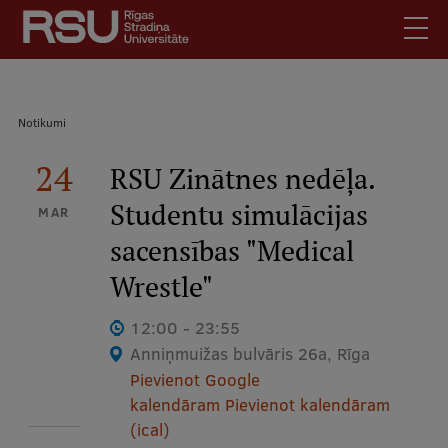
Pārlekt
uz
galveno
saturu
English
.
Atpakaļceļš
Notikumi
Latviski
Mobile
24
Meklēt
RSU Zinātnes nedēļa.
Skolēniem
augšējā
Studentu simulācijas
Studentiem
MAR
izvēlne
sacensības "Medical
Absolventiem
Darbiniekiem
Wrestle"
Darba devējiem
12:00 - 23:55
Bibliotēka
Anniņmuižas bulvāris 26a, Rīga
Pievienot Google
Kontakti
kalendāram
Pievienot kalendāram
Vakances
(ical)