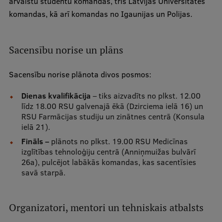
ārvalstu studentu komandas, trīs Latvijas Universitātes
Ģerbonis
komandas, kā arī komandas no Igaunijas un Polijas.
Projekti
Sacensību norise un plāns
Reitingi
Virtuālā tūre
Sacensību norise plānota divos posmos:
Ilgtspējīga attīstība
Dienas kvalifikācija
– tiks aizvadīts no plkst. 12.00
līdz 18.00 RSU galvenajā ēkā (Dzirciema ielā 16) un
Studiju un vides pieejamība
RSU Farmācijas studiju un zinātnes centrā (Konsula
ielā 21).
Dati par 2025. gadu
Fināls –
plānots no plkst. 19.00 RSU Medicīnas
Suvenīri un grāmatas
izglītības tehnoloģiju centrā (Anniņmuižas bulvārī
26a), pulcējot labākās komandas, kas sacentīsies
savā starpā.
Mūžizglītība
Organizatori, mentori un tehniskais atbalsts