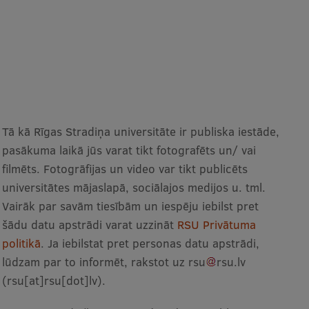
Tā kā Rīgas Stradiņa universitāte ir publiska iestāde,
pasākuma laikā jūs varat tikt fotografēts un/ vai
filmēts. Fotogrāfijas un video var tikt publicēts
universitātes mājaslapā, sociālajos medijos u. tml.
Vairāk par savām tiesībām un iespēju iebilst pret
šādu datu apstrādi varat uzzināt
RSU Privātuma
politikā
. Ja iebilstat pret personas datu apstrādi,
lūdzam par to informēt, rakstot uz
rsu
rsu
.
lv
(rsu[at]rsu[dot]lv)
.