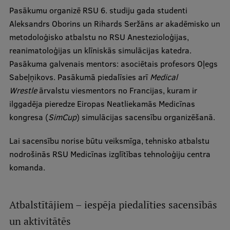
Ētikas un līdztiesības mācības
Pasākumu organizē RSU 6. studiju gada studenti
Aleksandrs Oborins un Rihards Seržāns ar akadēmisko un
Atvērtā universitāte
metodoloģisko atbalstu no RSU Anestezioloģijas,
Sagatavošanas kursi
reanimatoloģijas un klīniskās simulācijas katedra.
Pasākuma galvenais mentors: asociētais profesors Oļegs
Profesionālās pilnveides kursi
Sabeļņikovs. Pasākumā piedalīsies arī
Medical
ESF kvalifikācijas celšanas kursi
Wrestle
ārvalstu viesmentors no Francijas, kuram ir
ilggadēja pieredze Eiropas Neatliekamās Medicīnas
Pedagoģiskās izaugsmes centrs
kongresa (
SimCup
) simulācijas sacensību organizēšanā.
Kvalifikācijas atbilstības pārbaude
Lai sacensību norise būtu veiksmīga, tehnisko atbalstu
nodrošinās RSU Medicīnas izglītības tehnoloģiju centra
komanda.
Pētniecība
Atbalstītājiem – iespēja piedalīties sacensībās
Zinātniskie institūti un laboratorijas
un aktivitātēs