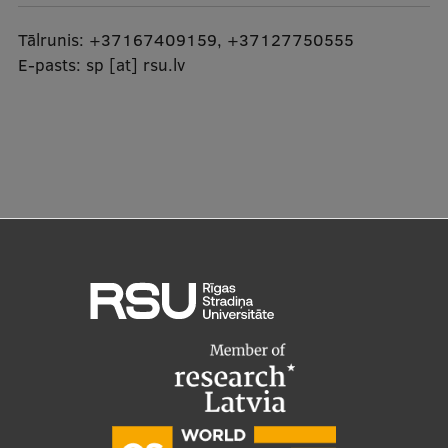
Tālrunis:
+37167409159
,
+37127750555
E-pasts:
sp
[at]
rsu.lv