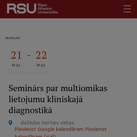
Pārlekt
uz
galveno
saturu
English
.
Atpakaļceļš
Notikumi
Latviski
Mobile
21
-
22
Meklēt
Skolēniem
augšējā
Studentiem
MAI
MAI
izvēlne
Absolventiem
Darbiniekiem
Seminārs par multiomikas
Darba devējiem
lietojumu klīniskajā
Bibliotēka
diagnostikā
Kontakti
dažādas norises vietas
Vakances
Pievienot Google kalendāram
Pievienot
kalendāram (ical)