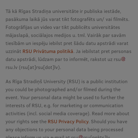
Pētniecības datu pārvaldība
Tā kā Rīgas Stradiņa universitāte ir publiska iestāde,
RSU zinātnes portāls
pasākuma laikā jūs varat tikt fotografēts un/ vai filmēts.
Zinātnes ietekme
Fotogrāfijas un video var tikt publicēts universitātes
mājaslapā, sociālajos medijos u. tml. Vairāk par savām
Pētniecības platformas
tiesībām un iespēju iebilst pret šādu datu apstrādi varat
Doktorantūras skola
uzzināt
RSU Privātuma politikā
. Ja iebilstat pret personas
datu apstrādi, lūdzam par to informēt, rakstot uz
rsu
Pētniecības pakalpojumi
rsu
.
lv
(rsu[at]rsu[dot]lv)
.
Pētniecības projekti
As Rīga Stradiņš University (RSU) is a public institution
Zinātnieku brokastis
you could be photographed and/or filmed during the
event. Your personal data might be used to further the
Vertikāli integrētie projekti
interests of RSU, e.g. for marketing or communication
Zinātniskās konferences
activities (incl. social media coverage). Read more about
your rights see the
RSU Privacy Policy
. Should you have
Inovāciju centrs
any objections to your personal data being processed
please inform us via e-mail at
rsu
rsu
[pnkts]
lv