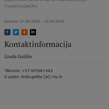
(rsu[at]rsu[dot]lv)
Starptautiskā sadarbība
Datums:
21.05.2026.
-
22.05.2026.
Mobilitātes programmas
Starptautiskie projekti
Kontaktinformācija
Starptautiskie sadarbības partneri
Linda Gailīte
EURAXESS RSU kontaktpunkts
EATRIS koordinators Latvijā
Tālrunis:
+37167061542
E-pasts:
linda.gailite
[at]
rsu.lv