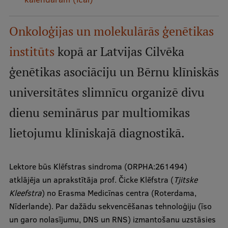
Mobile
galvenā
Studiju iespējas
Onkoloģijas un molekulārās ģenētikas
izvēlne
institūts
kopā ar Latvijas Cilvēka
Pamatstudiju programmas
ģenētikas asociāciju un Bērnu klīniskās
Maģistra studiju programmas
universitātes slimnīcu organizē divu
Doktorantūra
dienu seminārus par multiomikas
Rezidentūra
lietojumu klīniskajā diagnostikā.
Uzņemšana
Lektore būs Klēfstras sindroma (ORPHA:261494)
Praktiska informācija
atklājēja un aprakstītāja prof. Čicke Klēfstra (
Tjitske
Kleefstra
) no Erasma Medicīnas centra (Roterdama,
Nīderlande). Par dažādu sekvencēšanas tehnoloģiju (īso
Par RSU
un garo nolasījumu, DNS un RNS) izmantošanu uzstāsies