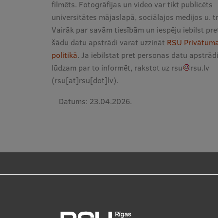
filmēts. Fotogrāfijas un video var tikt publicēts
universitātes mājaslapā, sociālajos medijos u. t
Vairāk par savām tiesībām un iespēju iebilst pre
šādu datu apstrādi varat uzzināt
RSU Privātum
politikā
. Ja iebilstat pret personas datu apstrādi
lūdzam par to informēt, rakstot uz
rsu
rsu
.
lv
(
rsu[at]rsu[dot]lv
)
.
Datums:
23.04.2026.