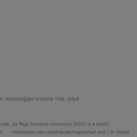
n virusoloģijas insitūta 109. telpā
tāde,
As Rīga Stradiņš University (RSU) is a public
ai
institution you could be photographed and / or filmed