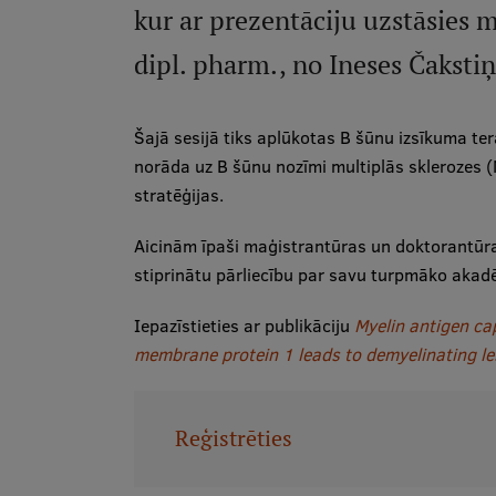
kur ar prezentāciju uzstāsies m
dipl. pharm., no Ineses Čaksti
Šajā sesijā tiks aplūkotas B šūnu izsīkuma ter
norāda uz B šūnu nozīmi multiplās sklerozes
stratēģijas.
Aicinām īpaši maģistrantūras un doktorantūra
stiprinātu pārliecību par savu turpmāko akad
Iepazīstieties ar publikāciju
Myelin antigen ca
membrane protein 1 leads to demyelinating le
Reģistrēties