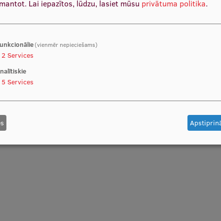
zmantot.
Lai iepazītos, lūdzu, lasiet mūsu
privātuma politika
.
unkcionālie
(vienmēr nepieciešams)
2
Services
Valdis Pirsko
nalītiskie
, Stundu pasniedzējs
5
Services
es
Apstiprinā