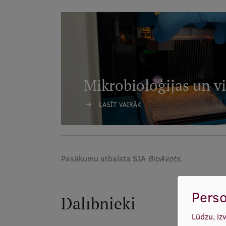
Mikrobioloģijas un vi
LASĪT VAIRĀK
Pasākumu atbalsta SIA
BioAvots
.
Perso
Dalībnieki
Lūdzu, iz