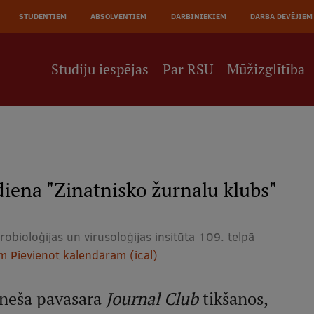
JĀ
STUDENTIEM
ABSOLVENTIEM
DARBINIEKIEM
DARBA DEVĒJIEM
NE
Studiju iespējas
Par RSU
Mūžizglītība
iena "Zinātnisko žurnālu klubs"
robioloģijas un virusoloģijas insitūta 109. telpā
am
Pievienot kalendāram (ical)
ēneša pavasara
Journal Club
tikšanos,