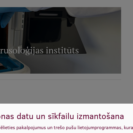
rusoloģijas institūts
nas datu un sīkfailu izmantošana
vēlieties pakalpojumus un trešo pušu lietojumprogrammas, kur