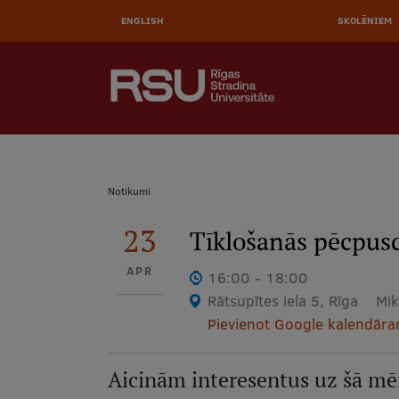
AUGŠĒ
Pārlekt
uz
ENGLISH
SKOLĒNIEM
IZVĒL
galveno
saturu
MEKLĒT
Galvenā
izvēlne
.
Atpakaļceļš
Notikumi
23
Tīklošanās pēcpusd
APR
16:00 - 18:00
Rātsupītes iela 5, Rīga
Mik
Pievienot Google kalendār
Aicinām interesentus uz šā m