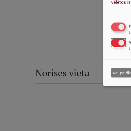
vēlētos i
F
↓
A
Pētnieks
↓
Norises vieta
Nē, paldi