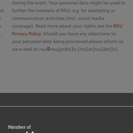
during the event. Your personal data might be used to
ml.
further the interests of RSU, e.g. for marketing or
t
communication activities (incl. social media
a
coverage). Read more about your rights see the
RSU
,
Privacy Policy
. Should you have any objections to
your personal data being processed please inform us
via e-mail at
rsu
rsu
[pnkts]
lv
(
rsu[at]rsu[dot]lv
)
.