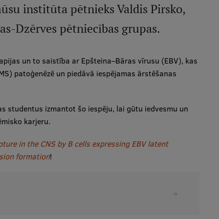
ūsu institūta pētnieks Valdis Pirsko,
ņas-Dzērves pētniecības grupas.
apijas un to saistība ar Epšteina–Bāras vīrusu (EBV), kas
 (MS) patoģenēzē un piedāvā iespējamas ārstēšanas
s studentus izmantot šo iespēju, lai gūtu iedvesmu un
ēmisko karjeru.
pture in the CNS by B cells expressing EBV latent
sion formation
!