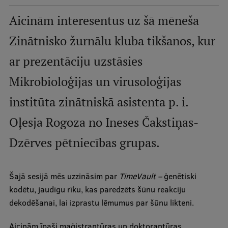
Mobile
Aicinām interesentus uz šā mēneša
galvenā
Studiju iespējas
Zinātnisko žurnālu kluba tikšanos, kur
izvēlne
ar prezentāciju uzstāsies
Pamatstudiju programmas
Mikrobioloģijas un virusoloģijas
Maģistra studiju programmas
institūta zinātniskā asistenta p. i.
Doktorantūra
Oļesja Rogoza no Ineses Čakstiņas-
Rezidentūra
Dzērves pētniecības grupas.
Uzņemšana
Praktiska informācija
Šajā sesijā mēs uzzināsim par
TimeVault –
ģenētiski
kodētu, jaudīgu rīku, kas paredzēts šūnu reakciju
dekodēšanai, lai izprastu lēmumus par šūnu likteni.
Par RSU
Aicinām īpaši maģistrantūras un doktorantūras