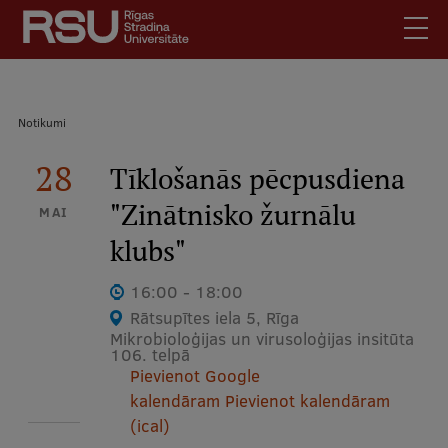
Pārlekt
uz
galveno
saturu
English
.
Atpakaļceļš
Notikumi
Latviski
Mobile
28
Meklēt
Tīklošanās pēcpusdiena
Skolēniem
augšējā
"Zinātnisko žurnālu
Studentiem
MAI
izvēlne
klubs"
Absolventiem
Darbiniekiem
16:00 - 18:00
Darba devējiem
Rātsupītes iela 5, Rīga
Mikrobioloģijas un virusoloģijas insitūta
Bibliotēka
106. telpā
Pievienot Google
Kontakti
kalendāram
Pievienot kalendāram
Vakances
(ical)