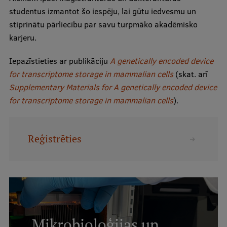
studentus izmantot šo iespēju, lai gūtu iedvesmu un
Studentu dzīve
stiprinātu pārliecību par savu turpmāko akadēmisko
karjeru.
Studiju norises vietas
Iepazīstieties ar publikāciju
A genetically encoded device
Fakultātes
for transcriptome storage in mammalian cells
(skat. arī
Mūsu cilvēki
Supplementary Materials for A genetically encoded device
for transcriptome storage in mammalian cells
).
Stratēģija
Struktūra
Reģistrēties
Vēsture un tradīcijas
Identitāte
RSU fonds
Aula
Mikrobioloģijas un
Muzeji un ekspozīcijas