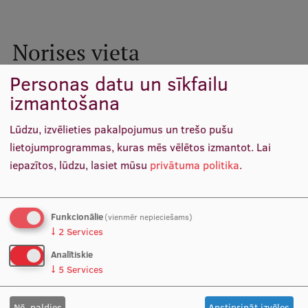
Ētikas un līdztiesības mācības
Atvērtā universitāte
Norises vieta
Sagatavošanas kursi
Personas datu un sīkfailu
Profesionālās pilnveides kursi
izmantošana
ESF kvalifikācijas celšanas kursi
Lūdzu, izvēlieties pakalpojumus un trešo pušu
Pedagoģiskās izaugsmes centrs
lietojumprogrammas, kuras mēs vēlētos izmantot.
Lai
iepazītos, lūdzu, lasiet mūsu
privātuma politika
.
Kvalifikācijas atbilstības pārbaude
Funkcionālie
(vienmēr nepieciešams)
Pētniecība
↓
2
Services
Analītiskie
↓
5
Services
Zinātniskie institūti un laboratorijas
Nē, paldies
Apstiprināt izvēles