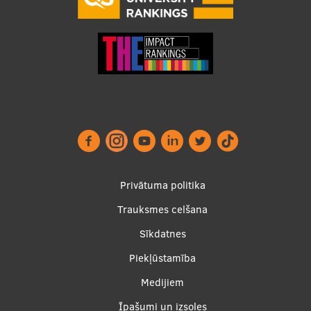
Footer
Privātuma politika
menu
Trauksmes celšana
Sīkdatnes
Piekļūstamība
Apakšējā
Medijiem
izvēlne2
Īpašumi un izsoles