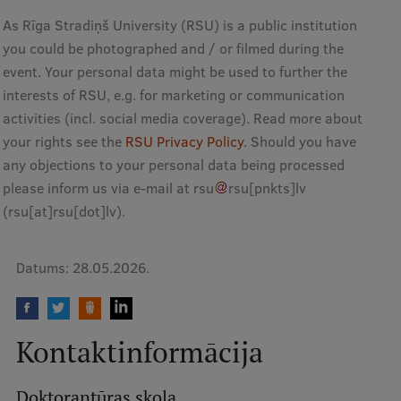
As Rīga Stradiņš University (RSU) is a public institution
Starptautiskā sadarbība
you could be photographed and / or filmed during the
event. Your personal data might be used to further the
interests of RSU, e.g. for marketing or communication
Mobilitātes programmas
activities (incl. social media coverage). Read more about
Starptautiskie projekti
your rights see the
RSU Privacy Policy
. Should you have
any objections to your personal data being processed
Starptautiskie sadarbības partneri
please inform us via e-mail at
rsu
rsu
[pnkts]
lv
EURAXESS RSU kontaktpunkts
(
rsu[at]rsu[dot]lv
)
.
EATRIS koordinators Latvijā
Datums:
28.05.2026.
Kontaktinformācija
Doktorantūras skola