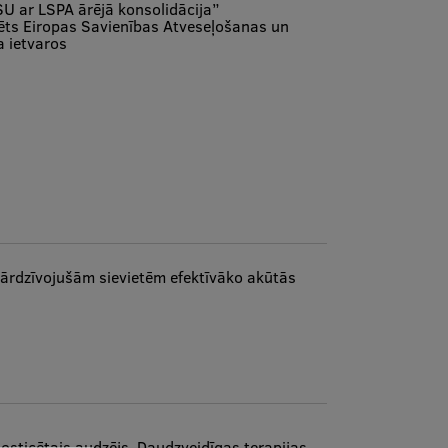
SU ar LSPA ārējā konsolidācija”
sēts Eiropas Savienības Atveseļošanas un
 ietvaros
 pārdzīvojušām sievietēm efektīvāko akūtās
nosticētais audzējs. Daudzveidīgas terapijas