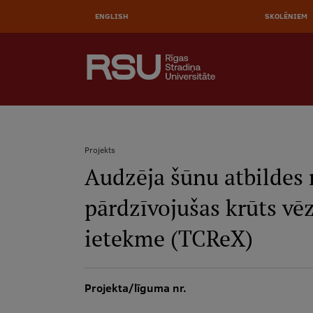
Pārlekt
uz
ENGLISH
SKOLĒNIEM
galveno
saturu
AUGŠĒJĀ
MEKLĒT
IZVĒLNE
Galvenā
izvēlne
.
Projekts
Audzēja šūnu atbildes r
Atpakaļceļš
pārdzīvojušas krūts vēz
ietekme (TCReX)
Projekta/līguma nr.