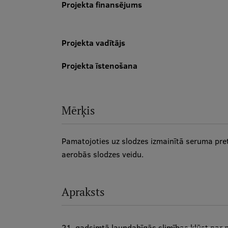
Projekta finansējums
Projekta vadītājs
Projekta īstenošana
Mērķis
Pamatojoties uz slodzes izmainītā seruma pretv
aerobās slodzes veidu.
Apraksts
21. gadsimtā ļaundabīgās slimības kļūst par no