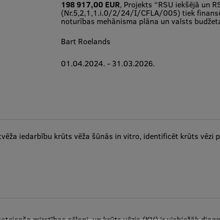
198 917,00 EUR
, Projekts “RSU iekšējā un R
(Nr.5,2,1,1.i.0/2/24/I/CFLA/005) tiek finan
noturības mehānisma plāna un valsts budžeta
Bart Roelands
01.04.2024. - 31.03.2026.
ēža iedarbību krūts vēža šūnās in vitro, identificēt krūts vēzi
teicošo mirstības cēloni, un krūts vēzis (KV) ir visbiežāk diag