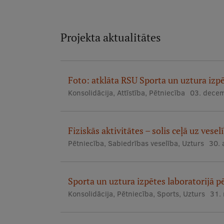
Projekta aktualitātes
Foto: atklāta RSU Sporta un uztura izpē
Konsolidācija
,
Attīstība
,
Pētniecība
03. decem
Fiziskās aktivitātes – solis ceļā uz vese
Pētniecība
,
Sabiedrības veselība
,
Uzturs
30. 
Sporta un uztura izpētes laboratorijā pē
Konsolidācija
,
Pētniecība
,
Sports
,
Uzturs
31.